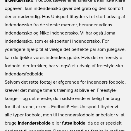
indendørssko
. Fodboldstøvler eller sneakers kan ikke klare
opgaven; kun indendørssko giver det greb og den komfort,
der er nødvendig. Hos Unisport tilbyder vi et stort udvalg af
indendørssko fra de største mærker, herunder
adidas
indendørssko
og
Nike indendørssko
. Vi har også
Joma
indendørssko
, som er eksperter i indendørssko. For
yderligere hjælp til at vælge det perfekte par som julegave,
kan du tjekke vores
indendørs guide
. Hvis det er freestyle
fodbold, der trækker, har vi også et udvalg af
freestyle-sko
.
Indendørsfodbolde
Selvom det rette fodtøj er afgørende for indendørs fodbold,
kræver det mange timers træning at blive en Freestyle-
konge – og det eneste, du i sidste ende virkelig har brug
for til at træne, er en...
Fodbold
! Hos Unisport tilbyder vi
alle typer fodbold, men til indendørsfodbold anbefaler vi at
bruge
indendørsbolde
eller
futsalbolde
, da de er specielt