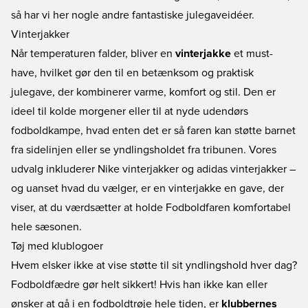
så har vi her nogle andre fantastiske julegaveidéer.
Vinterjakker
Når temperaturen falder, bliver en
vinterjakke
et must-
have, hvilket gør den til en betænksom og praktisk
julegave, der kombinerer varme, komfort og stil. Den er
ideel til kolde morgener eller til at nyde udendørs
fodboldkampe, hvad enten det er så faren kan støtte barnet
fra sidelinjen eller se yndlingsholdet fra tribunen. Vores
udvalg inkluderer
Nike vinterjakker
og
adidas vinterjakker
–
og uanset hvad du vælger, er en vinterjakke en gave, der
viser, at du værdsætter at holde Fodboldfaren komfortabel
hele sæsonen.
Tøj med klublogoer
Hvem elsker ikke at vise støtte til sit yndlingshold hver dag?
Fodboldfædre gør helt sikkert! Hvis han ikke kan eller
ønsker at gå i en fodboldtrøje hele tiden, er
klubbernes