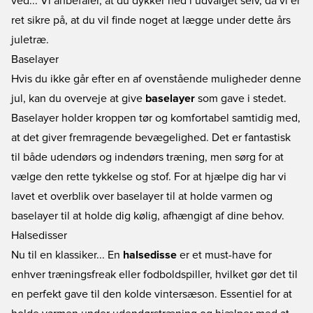
ved... Vi anbefaler, at du dykker ned i udvalget selv, da vi er
ret sikre på, at du vil finde noget at lægge under dette års
juletræ.
Baselayer
Hvis du ikke går efter en af ovenstående muligheder denne
jul, kan du overveje at give
baselayer
som gave i stedet.
Baselayer holder kroppen tør og komfortabel samtidig med,
at det giver fremragende bevægelighed. Det er fantastisk
til både udendørs og indendørs træning, men sørg for at
vælge den rette tykkelse og stof. For at hjælpe dig har vi
lavet et overblik over
baselayer til at holde varmen
og
baselayer til at holde dig kølig
, afhængigt af dine behov.
Halsedisser
Nu til en klassiker... En
halsedisse
er et must-have for
enhver træningsfreak eller fodboldspiller, hvilket gør det til
en perfekt gave til den kolde vintersæson. Essentiel for at