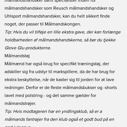
målmandshandsker
samt specialister inden for
målmandshandsker som
Reusch målmandshandsker
og
Uhlsport målmandshandsker
, kan du helt sikkert finde
noget, der passer til Målmandskongen.
Tip: Hvis du vil tilføje en lille ekstra gave, der kan forlænge
holdbarheden af målmandshandskerne, så bør du tjekke
Glove Glu-produkterne
.
Målmandstøj
Målmænd har også brug for specifikt træningstøj, der
adskiller sig fra udstyr til markspillere, da de har brug for
ekstra beskyttelse, når de kaster sig til jorden for at lave
redninger. Derfor er de fleste
målmandsbukser og -shorts
lavet med polstring - og det samme gælder for
målmandstrøjer
.
Tip: Hvis modtageren har en yndlingsklub, så er a
målmands fantrøjer
fra den klub også et godt bud på en