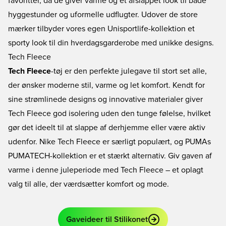
favoritter, da de giver varme og et afslappet look til både
hyggestunder og uformelle udflugter. Udover de store
mærker tilbyder vores egen
Unisportlife-kollektion
et
sporty look til din hverdagsgarderobe med unikke designs.
Tech Fleece
Tech Fleece
-tøj er den perfekte julegave til stort set alle,
der ønsker moderne stil, varme og let komfort. Kendt for
sine strømlinede designs og innovative materialer giver
Tech Fleece god isolering uden den tunge følelse, hvilket
gør det ideelt til at slappe af derhjemme eller være aktiv
udenfor.
Nike Tech Fleece
er særligt populært, og PUMAs
PUMATECH
-kollektion er et stærkt alternativ. Giv gaven af
varme i denne juleperiode med Tech Fleece – et oplagt
valg til alle, der værdsætter komfort og mode.
Gaveideer til Stilikonet