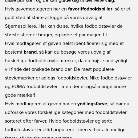
disse punkter, og de kan guide dig til det rette valg.
Hvis gavemodtageren har en
favoritfodboldspiller
, så er et
godt sted at starte at kigge på vores udvalg af
Stjernespillere
. Her kan du se, hvilke fodboldstøvler de
største stjerner bruger, og købe et par magen til.
Hvis modtageren af gaven helst identificerer sig med et
bestemt
brand
, så kan du besøge vores udvalg af
forskellige
fodboldstøvle mærker
, da du højst sandsynligt
vil finde det ønskede brand der. De mest populære
støvlemærker er
adidas fodboldstøvler
,
Nike fodboldstøvler
og
PUMA fodboldstøvler
- men der er også mange andre
gode mærker!
Hvis modtageren af gaven har en
yndlingsfarve
, så bør du
udforske vores forskellige kategorier med
fodboldstøvler
sorteret efter farver
.
Hvide fodboldstøvler
og
sorte
fodboldstøvler
er altid populære - men vi har alle mulige