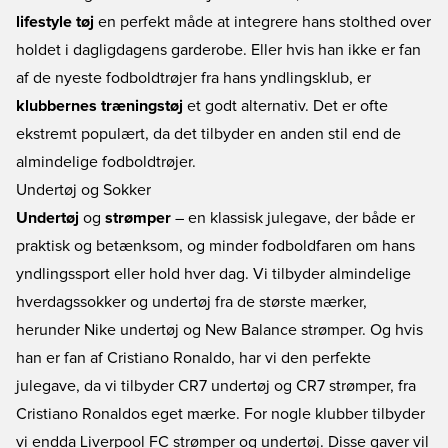
lifestyle tøj
en perfekt måde at integrere hans stolthed over
holdet i dagligdagens garderobe. Eller hvis han ikke er fan
af de nyeste fodboldtrøjer fra hans yndlingsklub, er
klubbernes træningstøj
et godt alternativ. Det er ofte
ekstremt populært, da det tilbyder en anden stil end de
almindelige fodboldtrøjer.
Undertøj og Sokker
Undertøj
og
strømper
– en klassisk julegave, der både er
praktisk og betænksom, og minder fodboldfaren om hans
yndlingssport eller hold hver dag. Vi tilbyder almindelige
hverdagssokker og undertøj fra de største mærker,
herunder
Nike undertøj
og
New Balance strømper
. Og hvis
han er fan af Cristiano Ronaldo, har vi den perfekte
julegave, da vi tilbyder
CR7 undertøj
og
CR7 strømper
, fra
Cristiano Ronaldos eget mærke. For nogle klubber tilbyder
vi endda
Liverpool FC strømper og undertøj
. Disse gaver vil