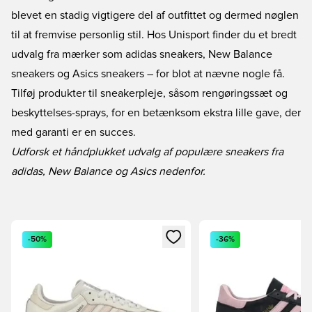
blevet en stadig vigtigere del af outfittet og dermed nøglen
til at fremvise personlig stil. Hos Unisport finder du et bredt
udvalg fra mærker som
adidas sneakers
,
New Balance
sneakers
og
Asics sneakers
– for blot at nævne nogle få.
Tilføj produkter til
sneakerpleje
, såsom rengøringssæt og
beskyttelses-sprays, for en betænksom ekstra lille gave, der
med garanti er en succes.
Udforsk et håndplukket udvalg af populære sneakers fra
adidas, New Balance og Asics nedenfor.
Åbner en Modal til at logge ind eller tilmelde dig som medle
Åbner en Modal til at
-50%
-36%