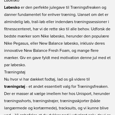
Løbesko
Løbesko
er den perfekte julegave til Træningsfreaken og
danner fundamentet for enhver træning. Uanset om det er
almindelig løb, trail-løb eller indendørs træningssessioner i
fitnesscenteret, har vi de rette sko til alle behov. Udforsk de
bedste mærker som
Nike løbesko
, herunder den populære
Nike Pegasus
, eller
New Balance løbesko
, inklusiv deres
innovative
New Balance Fresh Foam
, og mange flere
mærker. Giv en gave fyldt med motivation denne jul med et
par løbesko.
Træningstøj
Nu hvor vi har dækket fodtøj, lad os gå videre til
træningstøj
- et andet essentielt valg for Træningsfreaken.
Der er masser at vælge imellem her hos Unisport, herunder
træningsshorts
,
træningstrøjer
,
træningsskjorter
(både
langærmede og kortærmede),
tracksuits
, og vi kunne blive