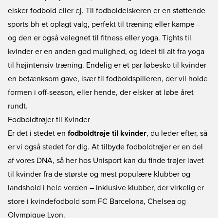
elsker fodbold eller ej. Til fodboldelskeren er en støttende
sports-bh
et oplagt valg, perfekt til træning eller kampe –
og den er også velegnet til fitness eller yoga.
Tights til
kvinder
er en anden god mulighed, og ideel til alt fra yoga
til højintensiv træning. Endelig er et par
løbesko til kvinder
en betænksom gave, især til fodboldspilleren, der vil holde
formen i off-season, eller hende, der elsker at løbe året
rundt.
Fodboldtrøjer til Kvinder
Er det i stedet en
fodboldtrøje til kvinder
, du leder efter, så
er vi også stedet for dig. At tilbyde fodboldtrøjer er en del
af vores DNA, så her hos Unisport kan du finde trøjer lavet
til kvinder fra de største og mest populære klubber og
landshold i hele verden – inklusive klubber, der virkelig er
store i kvindefodbold som
FC Barcelona
,
Chelsea
og
Olympique Lyon
.