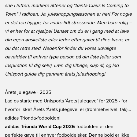
sne i luften, mørkere aftener og "Santa Claus Is Coming to
Town" i radioen. Ja, juleshoppingsæsonen er her! For nogle
er det ren hygge; for andre lidt stressende. Men bare rolig –
vi er her for at hjælpe! Uanset om du er i gang med at lave
din egen ønskeliste eller leder efter gaver til dine kære, er
du det rette sted. Nedenfor finder du vores udvalgte
gaveidéer til enhver type person på din liste (eller som
inspiration til dig selv). Læn dig tilbage, slap af, og lad
Unisport guide dig gennem årets juleshopping!
Årets julegave - 2025
Lad os starte med Unisports ‘Årets julegave’ for 2025 - for
hvorfor ikke? Årets ‘Årets julegave’ er (trommehvirvel, tak)...
adidas Trionda-fodbolden
!
adidas Trionda World Cup 2026
-fodbolden er den
perfekte gave til enhver fodboldelsker. Denne bold er ikke