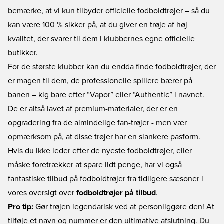
bemærke, at vi kun tilbyder officielle fodboldtrøjer – så du
kan være 100 % sikker på, at du giver en trøje af høj
kvalitet, der svarer til dem i klubbernes egne officielle
butikker.
For de største klubber kan du endda finde fodboldtrøjer, der
er magen til dem, de professionelle spillere bærer på
banen – kig bare efter “Vapor” eller “Authentic” i navnet.
De er altså lavet af premium-materialer, der er en
opgradering fra de almindelige fan-trøjer - men vær
opmærksom på, at disse trøjer har en slankere pasform.
Hvis du ikke leder efter de nyeste fodboldtrøjer, eller
måske foretrækker at spare lidt penge, har vi også
fantastiske tilbud på fodboldtrøjer fra tidligere sæsoner i
vores oversigt over
fodboldtrøjer på tilbud
.
Pro tip:
Gør trøjen legendarisk ved at personliggøre den! At
tilføje et navn og nummer er den ultimative afslutning. Du