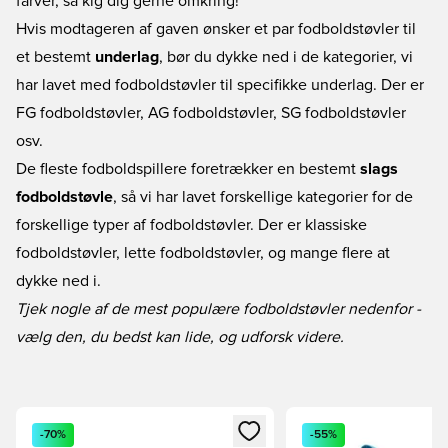
farver, så kig dig gerne omkring!
Hvis modtageren af gaven ønsker et par fodboldstøvler til
et bestemt
underlag
, bør du dykke ned i de kategorier, vi
har lavet med
fodboldstøvler til specifikke underlag
. Der er
FG fodboldstøvler
,
AG fodboldstøvler
,
SG fodboldstøvler
osv.
De fleste fodboldspillere foretrækker en bestemt
slags
fodboldstøvle
, så vi har lavet forskellige kategorier for de
forskellige
typer af fodboldstøvler
. Der er
klassiske
fodboldstøvler
,
lette fodboldstøvler
, og mange flere at
dykke ned i.
Tjek nogle af de mest populære fodboldstøvler nedenfor -
vælg den, du bedst kan lide, og udforsk videre.
Åbner en Modal til at logge ind eller tilmelde dig som medle
Åbner en Modal til at
-70%
-55%