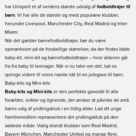
har Unisport et af verdens største udvalg af
fodboldtrøjer til
børn
. Vi har alle de største og mest populære klubber,
herunder
Liverpool
,
Manchester City
,
Real Madrid
og
Inter
Miami
.
Når det gælder børnefodboldtrøjer, bør du være
opmærksom på de forskellige størrelser, da der findes både
baby-kit, mini-kit og børnefodboldtrøjer – hvor alderen går
fra fra baby til teenager. Når vi nu taler om det, lad os
springe videre til vores næste idé til en julegave til børn.
Baby-kits og Mini-kits
Baby-kits og Mini-kits
er den perfekte gaveidé til alle
forældre, onkler og lignende, der ønsker at påvirke de små
børns valg af yndlingsklub i en tidlig alder. Lad dit unge
familiemedlem repræsentere din yndlingsklub på den
sødeste måde. Vælg blandt klubber som
Real Madrid
,
Bayern München
,
Manchester United
og mange flere.