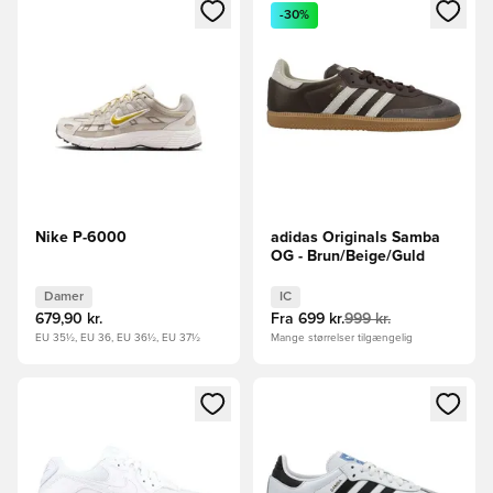
Åbner en Modal til at logge ind eller tilmelde dig som medle
Åbner en Modal til at logge i
-30%
Nike P-6000
adidas Originals Samba
OG - Brun/Beige/Guld
Damer
IC
679,90 kr.
Fra
699 kr.
999 kr.
EU 35½, EU 36, EU 36½, EU 37½
Mange størrelser tilgængelig
Åbner en Modal til at logge ind eller tilmelde dig som medle
Åbner en Modal til at logge i