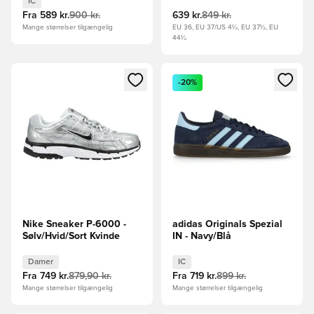
IC
Fra
589 kr.
900 kr.
639 kr.
849 kr.
Mange størrelser tilgængelig
EU 36, EU 37/US 4½, EU 37½, EU
44½
Åbner en Modal til at logge ind eller tilmelde dig som medle
Åbner en Modal til at logge i
-20%
Nike Sneaker P-6000 -
adidas Originals Spezial
Sølv/Hvid/Sort Kvinde
IN - Navy/Blå
Damer
IC
Fra
749 kr.
879,90 kr.
Fra
719 kr.
899 kr.
Mange størrelser tilgængelig
Mange størrelser tilgængelig