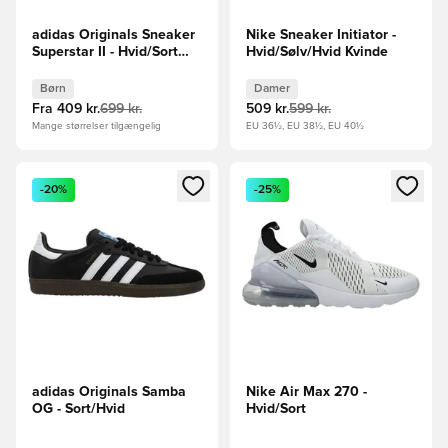
adidas Originals Sneaker
Nike Sneaker Initiator -
Superstar II - Hvid/Sort
Hvid/Sølv/Hvid Kvinde
Børn
Børn
Damer
Fra
409 kr.
699 kr.
509 kr.
599 kr.
Mange størrelser tilgængelig
EU 36½, EU 38½, EU 40½
Åbner en Modal til at logge ind eller tilmelde dig som medle
Åbner en Modal til at logge i
-20%
-25%
adidas Originals Samba
Nike Air Max 270 -
OG - Sort/Hvid
Hvid/Sort