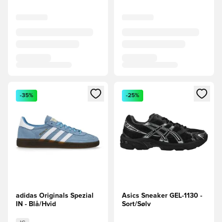
Åbner en Modal til at logge ind eller tilmelde dig som medle
Åbner en Modal til at logge i
-35%
-25%
adidas Originals Spezial
Asics Sneaker GEL-1130 -
IN - Blå/Hvid
Sort/Sølv