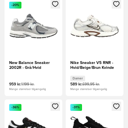
Åbner en Modal til at logge ind eller tilmelde dig som medle
Åbner en Modal til at logge i
-20%
New Balance Sneaker
Nike Sneaker V5 RNR -
2002R - Grå/Hvid
Hvid/Beige/Brun Kvinde
Damer
959 kr.
1.199 kr.
589 kr.
699,95 kr.
Mange størrelser tilgængelig
Mange størrelser tilgængelig
Åbner en Modal til at logge ind eller tilmelde dig som medle
Åbner en Modal til at logge i
-36%
-31%