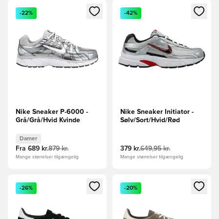
Åbner en Modal til at logge ind eller tilmelde dig som medle
Åbner en Modal til at logge i
-22%
-42%
Nike Sneaker P-6000 -
Nike Sneaker Initiator -
Grå/Grå/Hvid Kvinde
Sølv/Sort/Hvid/Rød
Damer
Fra
689 kr.
879 kr.
379 kr.
649,95 kr.
Mange størrelser tilgængelig
Mange størrelser tilgængelig
Åbner en Modal til at logge ind eller tilmelde dig som medle
Åbner en Modal til at logge i
-26%
-20%