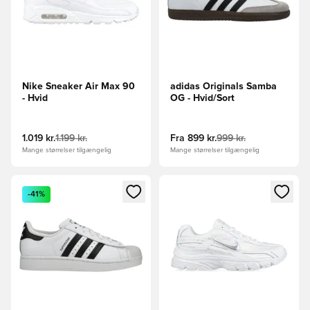
Nike Sneaker Air Max 90
adidas Originals Samba
- Hvid
OG - Hvid/Sort
1.019 kr.
1.199 kr.
Fra
899 kr.
999 kr.
Mange størrelser tilgængelig
Mange størrelser tilgængelig
Åbner en Modal til at logge ind eller tilmelde dig som medle
Åbner en Modal til at logge i
-41%