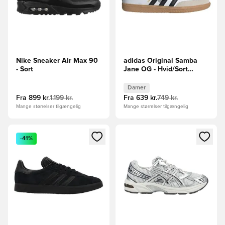
Nike Sneaker Air Max 90
adidas Original Samba
- Sort
Jane OG - Hvid/Sort
Kvinde
Damer
Fra
899 kr.
1.199 kr.
Fra
639 kr.
749 kr.
Mange størrelser tilgængelig
Mange størrelser tilgængelig
Åbner en Modal til at logge ind eller tilmelde dig som medle
Åbner en Modal til at logge i
-41%