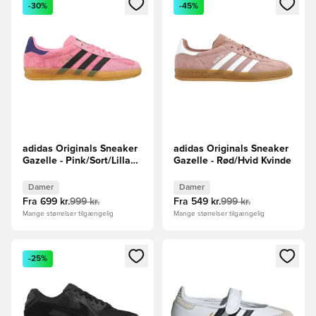
Åbner en Modal til at logge ind eller tilmelde dig som medle
Åbner en Modal til at logge i
-30%
-45%
adidas Originals Sneaker
adidas Originals Sneaker
Gazelle - Pink/Sort/Lilla
Gazelle - Rød/Hvid Kvinde
Kvinde
Damer
Damer
Fra
699 kr.
999 kr.
Fra
549 kr.
999 kr.
Mange størrelser tilgængelig
Mange størrelser tilgængelig
Åbner en Modal til at logge ind eller tilmelde dig som medle
Åbner en Modal til at logge i
-25%