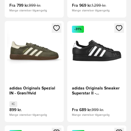
Fra
799 kr.
999 kr.
Fra
969 kr.
1.299 kr.
Mange størrelser tilgængelig
Mange størrelser tilgængelig
Åbner en Modal til at logge ind eller tilmelde dig som medle
Åbner en Modal til at logge i
-31%
adidas Originals Spezial
adidas Originals Sneaker
IN - Grøn/Hvid
Superstar II -
Sort/Hvid/Sort
IC
899 kr.
Fra
689 kr.
999 kr.
Mange størrelser tilgængelig
Mange størrelser tilgængelig