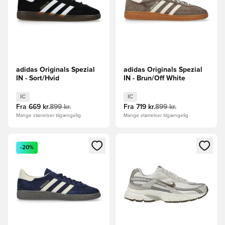
adidas Originals Spezial
adidas Originals Spezial
IN - Sort/Hvid
IN - Brun/Off White
IC
IC
Fra
669 kr.
899 kr.
Fra
719 kr.
899 kr.
Mange størrelser tilgængelig
Mange størrelser tilgængelig
Åbner en Modal til at logge ind eller tilmelde dig som medle
Åbner en Modal til at logge i
-20%