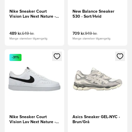
Nike Sneaker Court
New Balance Sneaker
Vision Lav Next Nature -
530 - Sort/Hvid
Hvid
489 kr.
649 kr.
709 kr.
949 kr.
Mange størrelser tilgængelig
Mange størrelser tilgængelig
Åbner en Modal til at logge ind eller tilmelde dig som medle
Åbner en Modal til at logge i
-31%
Nike Sneaker Court
Asics Sneaker GEL-NYC -
Vision Lav Next Nature -
Brun/Grå
Hvid/Sort