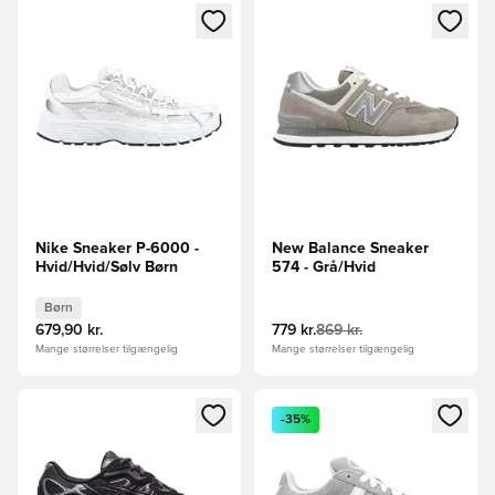
Åbner en Modal til at logge ind eller tilmelde dig som medle
Åbner en Modal til at logge i
Nike Sneaker P-6000 -
New Balance Sneaker
Hvid/Hvid/Sølv Børn
574 - Grå/Hvid
Børn
679,90 kr.
779 kr.
869 kr.
Mange størrelser tilgængelig
Mange størrelser tilgængelig
Åbner en Modal til at logge ind eller tilmelde dig som medle
Åbner en Modal til at logge i
-35%