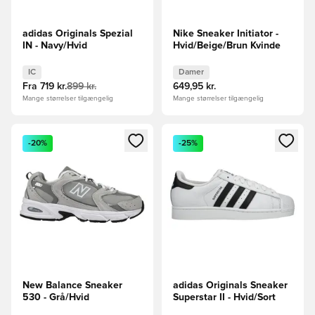
adidas Originals Spezial
Nike Sneaker Initiator -
IN - Navy/Hvid
Hvid/Beige/Brun Kvinde
IC
Damer
Fra
719 kr.
899 kr.
649,95 kr.
Mange størrelser tilgængelig
Mange størrelser tilgængelig
Åbner en Modal til at logge ind eller tilmelde dig som medle
Åbner en Modal til at logge i
-20%
-25%
New Balance Sneaker
adidas Originals Sneaker
530 - Grå/Hvid
Superstar II - Hvid/Sort