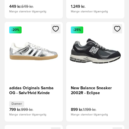
449 kr.
649 kr.
1.249 kr.
Mange størrelser tilgængelig
Mange størrelser tilgængelig
Åbner en Modal til at logge ind eller tilmelde dig som medle
Åbner en Modal til at logge i
-20%
-25%
adidas Originals Samba
New Balance Sneaker
OG - Sølv/Hvid Kvinde
2002R - Eclipse
Damer
799 kr.
999 kr.
899 kr.
1.199 kr.
Mange størrelser tilgængelig
Mange størrelser tilgængelig