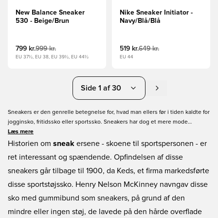
New Balance Sneaker
Nike Sneaker Initiator -
530 - Beige/Brun
Navy/Blå/Blå
799 kr.
999 kr.
519 kr.
649 kr.
EU 37½, EU 38, EU 39½, EU 44½
EU 44
Side 1 af 30
Sneakers er den genrelle betegnelse for, hvad man ellers før i tiden kaldte for
jogginsko, fritidssko eller sportssko. Sneakers har dog et mere mode
orienteret udtryk og er de senere år blevet en stor del af modeverdenen. Her
Læs mere
hos Unisport har vi et stort udvalg af sneakers fra alle de store brands, som
Historien om
sneak
ersene - skoene til sportspersonen - er
f.eks. Adidas og Nike. Vi har sneakers til både børn og voksne i mange
ret interessant og spændende. Opfindelsen af disse
forskellige farver og prisklasser. Vi er helt sikre på at du kan finde et par
sneakers går tilbage til 1900, da Keds, et firma markedsførte
sneakers som du kan lide!
disse sportstøjssko. Henry Nelson McKinney navngav disse
sko med gummibund som sneakers, på grund af den
mindre eller ingen støj, de lavede på den hårde overflade