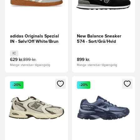
adidas Originals Spezial
New Balance Sneaker
IN - Sølv/Off White/Brun
574 - Sort/Grå/Hvid
IC
629 kr.
899 kr.
899 kr.
Mange størrelser tilgængelig
Mange størrelser tilgængelig
Åbner en Modal til at logge ind eller tilmelde dig som medle
Åbner en Modal til at logge i
-20%
-20%