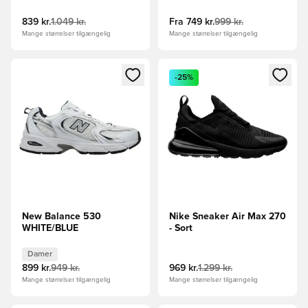
839 kr.
1.049 kr.
Fra
749 kr.
999 kr.
Mange størrelser tilgængelig
Mange størrelser tilgængelig
Åbner en Modal til at logge ind eller tilmelde dig som medle
Åbner en Modal til at logge i
-25%
New Balance 530
Nike Sneaker Air Max 270
WHITE/BLUE
- Sort
Damer
899 kr.
949 kr.
969 kr.
1.299 kr.
Mange størrelser tilgængelig
Mange størrelser tilgængelig