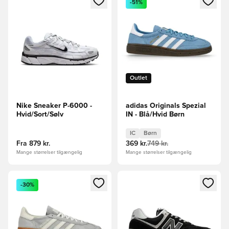
-51%
Outlet
Nike Sneaker P-6000 -
adidas Originals Spezial
Hvid/Sort/Sølv
IN - Blå/Hvid Børn
IC
Børn
Fra
879 kr.
369 kr.
749 kr.
Mange størrelser tilgængelig
Mange størrelser tilgængelig
Åbner en Modal til at logge ind eller tilmelde dig som medle
Åbner en Modal til at logge i
-30%