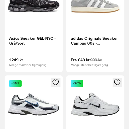
Asics Sneaker GEL-NYC -
adidas Originals Sneaker
Grå/Sort
Campus 00s -
Grå/Hvid/Off White
1.249 kr.
Fra
649 kr.
999 kr.
Mange størrelser tilgængelig
Mange størrelser tilgængelig
Åbner en Modal til at logge ind eller tilmelde dig som medle
Åbner en Modal til at logge i
-36%
-20%