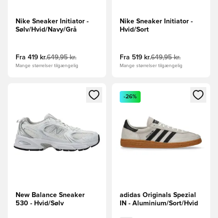
Nike Sneaker Initiator -
Nike Sneaker Initiator -
Sølv/Hvid/Navy/Grå
Hvid/Sort
Fra
419 kr.
649,95 kr.
Fra
519 kr.
649,95 kr.
Mange størrelser tilgængelig
Mange størrelser tilgængelig
Åbner en Modal til at logge ind eller tilmelde dig som medle
Åbner en Modal til at logge i
-26%
New Balance Sneaker
adidas Originals Spezial
530 - Hvid/Sølv
IN - Aluminium/Sort/Hvid