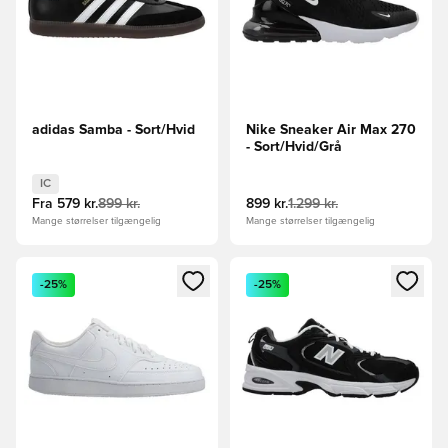
adidas Samba - Sort/Hvid
Nike Sneaker Air Max 270
- Sort/Hvid/Grå
IC
Fra
579 kr.
899 kr.
899 kr.
1.299 kr.
Mange størrelser tilgængelig
Mange størrelser tilgængelig
Åbner en Modal til at logge ind eller tilmelde dig som medle
Åbner en Modal til at logge i
-25%
-25%