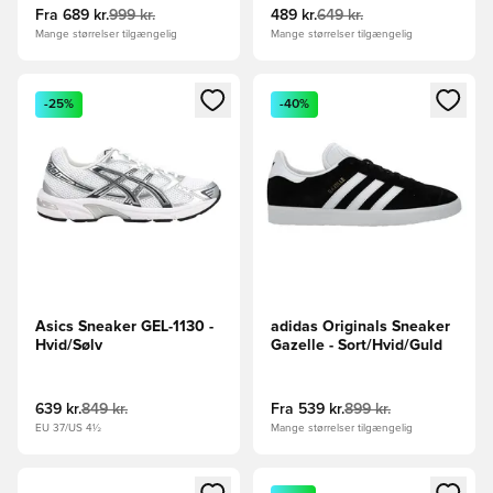
Fra
689 kr.
999 kr.
489 kr.
649 kr.
Mange størrelser tilgængelig
Mange størrelser tilgængelig
Åbner en Modal til at logge ind eller tilmelde dig som medle
Åbner en Modal til at logge i
-25%
-40%
Asics Sneaker GEL-1130 -
adidas Originals Sneaker
Hvid/Sølv
Gazelle - Sort/Hvid/Guld
639 kr.
849 kr.
Fra
539 kr.
899 kr.
EU 37/US 4½
Mange størrelser tilgængelig
Åbner en Modal til at logge ind eller tilmelde dig som medle
Åbner en Modal til at logge i