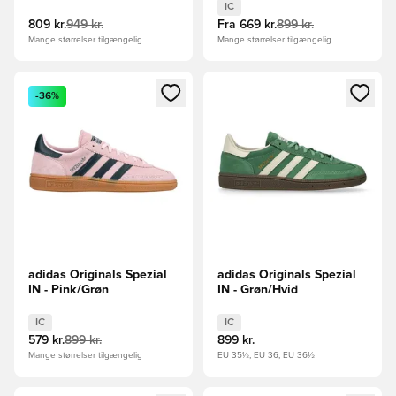
IC
809 kr.
949 kr.
Fra
669 kr.
899 kr.
Mange størrelser tilgængelig
Mange størrelser tilgængelig
Åbner en Modal til at logge ind eller tilmelde dig som medle
Åbner en Modal til at logge i
-36%
adidas Originals Spezial
adidas Originals Spezial
IN - Pink/Grøn
IN - Grøn/Hvid
IC
IC
579 kr.
899 kr.
899 kr.
Mange størrelser tilgængelig
EU 35½, EU 36, EU 36½