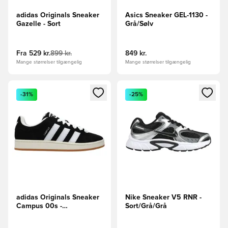
adidas Originals Sneaker
Asics Sneaker GEL-1130 -
Gazelle - Sort
Grå/Sølv
Fra
529 kr.
899 kr.
849 kr.
Mange størrelser tilgængelig
Mange størrelser tilgængelig
Åbner en Modal til at logge ind eller tilmelde dig som medle
Åbner en Modal til at logge i
-31%
-25%
adidas Originals Sneaker
Nike Sneaker V5 RNR -
Campus 00s -
Sort/Grå/Grå
Sort/Hvid/Off White