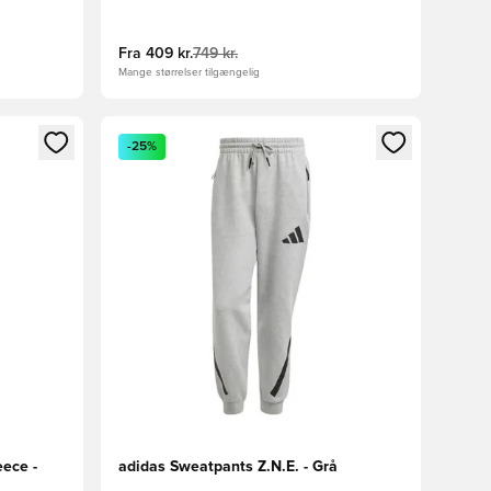
Fra
409 kr.
749 kr.
Mange størrelser tilgængelig
nd eller tilmelde dig som medlem
Åbner en Modal til at logge ind eller tilmelde di
-25%
ece -
adidas Sweatpants Z.N.E. - Grå