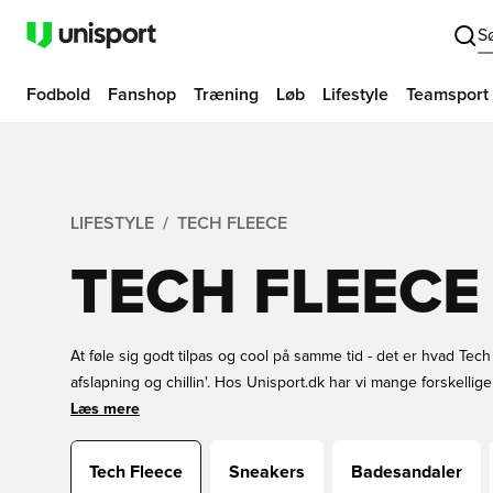
S
Fodbold
Fanshop
Træning
Løb
Lifestyle
Teamsport
LIFESTYLE
TECH FLEECE
TECH FLEECE
At føle sig godt tilpas og cool på samme tid - det er hvad Tech F
afslapning og chillin'. Hos Unisport.dk har vi mange forskellige
Uanset om du leder efter sort, grå eller blå Tech Fleece - elle
Læs mere
Fleece eller et andet brand - så har vi dig! Størrelser til båd
Tech Fleece nu med hurtig levering hos Unisport!
Tech Fleece
Sneakers
Badesandaler