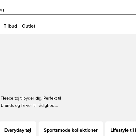
øg
Tilbud
Outlet
leece tøj tilbyder dig. Perfekt til
 brands og farver til rådighed.
r hvis du leder efter Nike Tech
e børn og voksne er tilgængelige. Køb
Everyday tøj
Sportsmode kollektioner
Lifestyle til