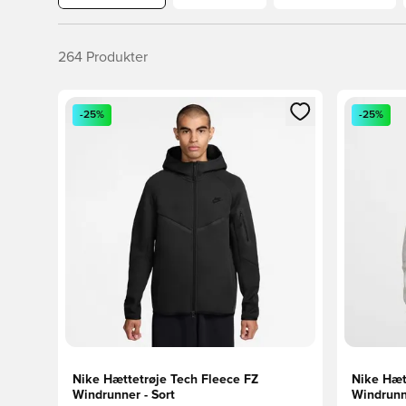
264
Produkter
Åbner en Modal til at logge ind eller tilmelde dig so
Åbner en 
-25%
-25%
Nike Hættetrøje Tech Fleece FZ
Nike Hæt
Windrunner - Sort
Windrunn