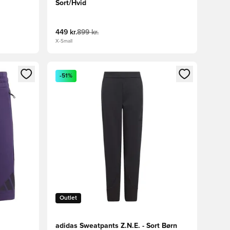
Sort/Hvid
449 kr.
899 kr.
X-Small
nd eller tilmelde dig som medlem
Åbner en Modal til at logge ind eller tilmelde di
-51%
Outlet
adidas Sweatpants Z.N.E. - Sort Børn