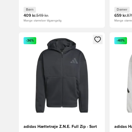
Børn
Damer
409 kr.
549 kr.
659 kr.
879
Mange størrelser tilgængelig
Mange størrel
Åbner en Modal til at logge ind eller tilmelde dig so
Åbner en 
-36%
-40%
adidas Hættetrøje Z.N.E. Full Zip - Sort
adidas Hæ