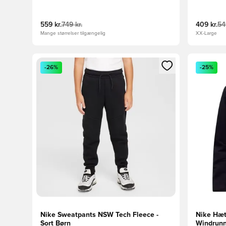
559 kr.
749 kr.
409 kr.
54
Mange størrelser tilgængelig
XX-Large
Åbner en Modal til at logge ind eller tilmelde dig so
Åbner en 
-26%
-25%
Nike Sweatpants NSW Tech Fleece -
Nike Hæt
Sort Børn
Windrunne