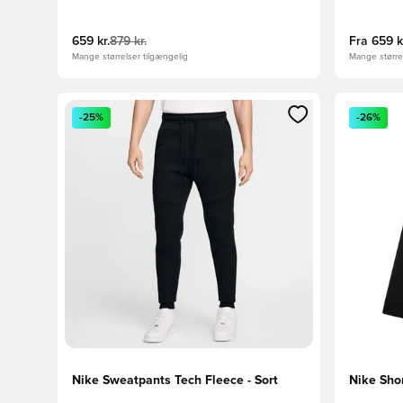
659 kr.
879 kr.
Fra
659 k
Mange størrelser tilgængelig
Mange størrel
Åbner en Modal til at logge ind eller tilmelde dig so
Åbner en 
-25%
-26%
Nike Sweatpants Tech Fleece - Sort
Nike Sho