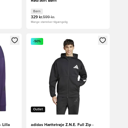
Rød/Sort Børn
Børn
329 kr.
599 kr.
Mange størrelser tilgængelig
nd eller tilmelde dig som medlem
Åbner en Modal til at logge ind eller tilmelde di
-50%
Outlet
 Lilla
adidas Hættetrøje Z.N.E. Full Zip -