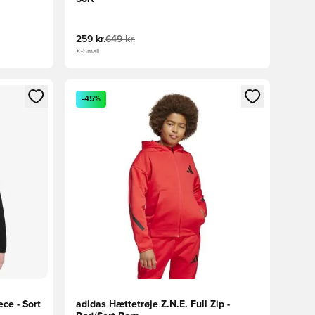
259 kr.
649 kr.
X-Small
nd eller tilmelde dig som medlem
Åbner en Modal til at logge ind eller tilmelde di
-45%
ce - Sort
adidas Hættetrøje Z.N.E. Full Zip -