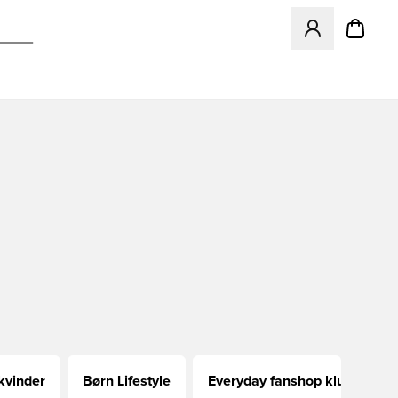
Åbner en Modal ti
 kvinder
Børn Lifestyle
Everyday fanshop klubber