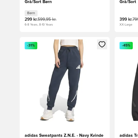
Grå/Sort Børn
Grå/Sort
Børn
299 kr.
599,95 kr.
399 kr.
799
6-8 Years, 8-10 Years
XX-Large
Åbner en Modal til at logge ind eller tilmelde dig so
Åbner en 
-31%
-45%
adidas Sweatpants Z.N.E. - Navy Kvinde
adidas Tr