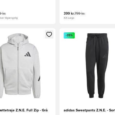
 kr.
399 kr.
799 kr.
ser tilgængelig
XX-Large
m medlem
Modal til at logge ind eller tilmelde dig som medlem
Åbner en Modal til at logge i
-35%
ttetrøje Z.N.E. Full Zip - Grå
adidas Sweatpants Z.N.E. - Sor