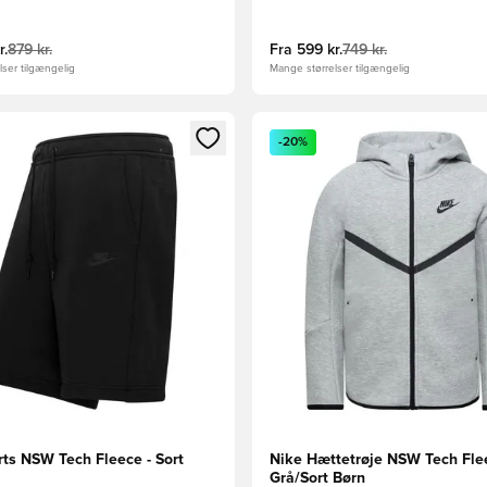
r.
879 kr.
Fra
599 kr.
749 kr.
ser tilgængelig
Mange størrelser tilgængelig
m medlem
Modal til at logge ind eller tilmelde dig som medlem
Åbner en Modal til at logge i
-20%
rts NSW Tech Fleece - Sort
Nike Hættetrøje NSW Tech Flee
Grå/Sort Børn