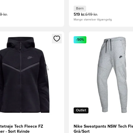
Børn
9 kr.
519 kr.
649 kr.
Mange størrelser tilgængelig
m medlem
Modal til at logge ind eller tilmelde dig som medlem
Åbner en Modal til at logge i
-50%
Outlet
tetrøje Tech Fleece FZ
Nike Sweatpants NSW Tech Fle
r - Sort Kvinde
Grå/Sort