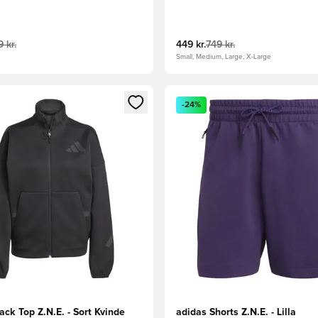
 kr.
449 kr.
749 kr.
Small, Medium, Large, X-Large
m medlem
Modal til at logge ind eller tilmelde dig som medlem
Åbner en Modal til at logge i
-24%
ack Top Z.N.E. - Sort Kvinde
adidas Shorts Z.N.E. - Lilla