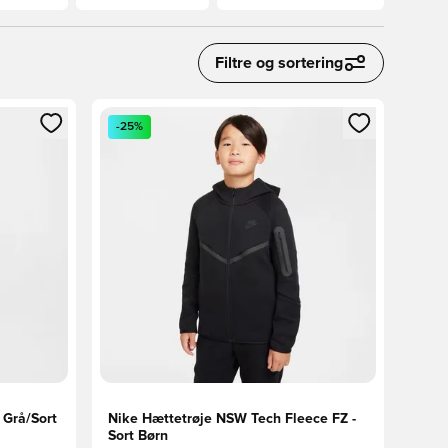
Filtre og sortering
nd eller tilmelde dig som medlem
Åbner en Modal til at logge ind eller tilmelde di
-25%
 Grå/Sort
Nike Hættetrøje NSW Tech Fleece FZ -
Sort Børn