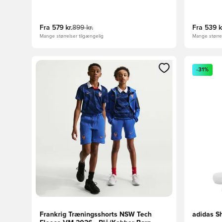
Fra
579 kr.
899 kr.
Fra
539 k
Mange størrelser tilgængelig
Mange størrel
Åbner en Modal til at logge ind eller tilmelde dig so
Åbner en 
-31%
Frankrig Træningsshorts NSW Tech
adidas Sh