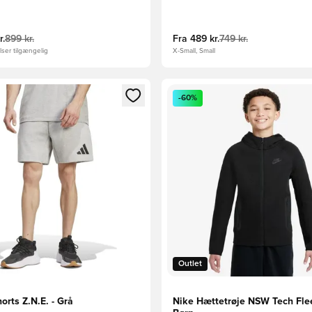
r.
899 kr.
Fra
489 kr.
749 kr.
ser tilgængelig
X-Small, Small
m medlem
Modal til at logge ind eller tilmelde dig som medlem
Åbner en Modal til at logge i
-60%
Outlet
orts Z.N.E. - Grå
Nike Hættetrøje NSW Tech Flee