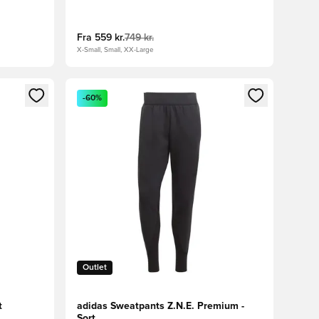
Fra
559 kr.
749 kr.
X-Small, Small, XX-Large
nd eller tilmelde dig som medlem
Åbner en Modal til at logge ind eller tilmelde di
-60%
Outlet
t
adidas Sweatpants Z.N.E. Premium -
Sort