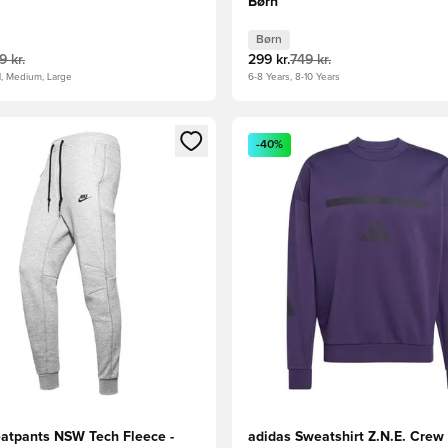
Børn
Børn
9 kr.
299 kr.
749 kr.
l, Medium, Large
6-8 Years, 8-10 Years
m medlem
Modal til at logge ind eller tilmelde dig som medlem
Åbner en Modal til at logge i
-40%
atpants NSW Tech Fleece -
adidas Sweatshirt Z.N.E. Crew -