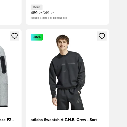
Børn
489 kr.
649 kr.
Mange størrelser tilgængelig
nd eller tilmelde dig som medlem
Åbner en Modal til at logge ind eller tilmelde di
-45%
ce FZ -
adidas Sweatshirt Z.N.E. Crew - Sort