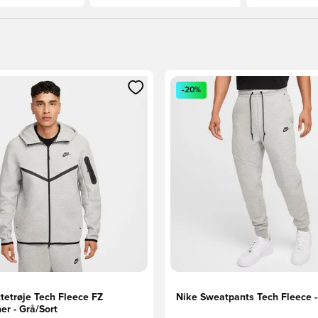
m medlem
Modal til at logge ind eller tilmelde dig som medlem
Åbner en Modal til at logge i
-20%
tetrøje Tech Fleece FZ
Nike Sweatpants Tech Fleece -
er - Grå/Sort