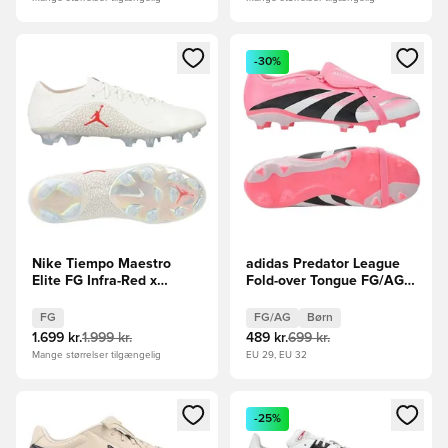
Åbner en Modal til at logge ind eller tilmelde dig som medle
Åbner en Modal til at logge i
-30%
Nike Tiempo Maestro
adidas Predator League
Elite FG Infra-Red x
Fold-over Tongue FG/AG
Jordan - Hvid LIMITED
David Beckham -
EDITION
Pink/Sort/Hvid Børn
FG
FG/AG
Børn
LIMITED EDITION
1.699 kr.
1.999 kr.
489 kr.
699 kr.
Mange størrelser tilgængelig
EU 29, EU 32
Åbner en Modal til at logge ind eller tilmelde dig som medle
Åbner en Modal til at logge i
-25%