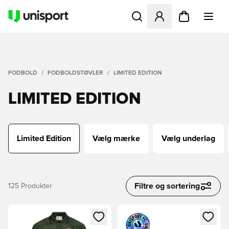
Åbner en Modal til at logge 
FODBOLD
FODBOLDSTØVLER
LIMITED EDITION
LIMITED EDITION
Limited Edition
Vælg mærke
Vælg underlag
Filtre og sortering
125
Produkter
Åbner en Modal til at logge ind eller tilmelde dig som medle
Åbner en Modal til at logge i