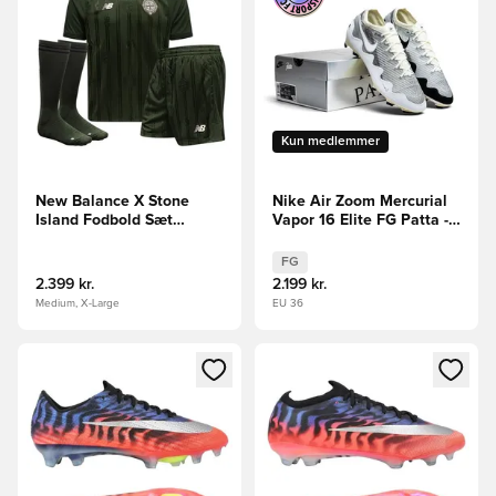
Kun medlemmer
New Balance X Stone
Nike Air Zoom Mercurial
Island Fodbold Sæt
Vapor 16 Elite FG Patta -
Hjemmebane - Grøn
Sølv/Sort/Hvid LIMITED
LIMITED EDITION
EDITION
FG
2.399 kr.
2.199 kr.
Medium, X-Large
EU 36
Åbner en Modal til at logge ind eller tilmelde dig som medle
Åbner en Modal til at logge i