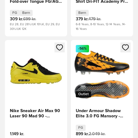
Fold-over Tongue FG/AG
Shirt Dri-FIT Academy Pro
Jude Bellingham Chrome
Pre Match VM 2026 - Sort
Dream -
Børn
FG
Børn
Børn
Sølv/Bordeaux/Bordeaux
309 kr.
699 kr.
379 kr.
479 kr.
Børn LIMITED EDITION
EU 28, EU 28½/UK 10½K, EU 29, EU
6-8 Years, 8-10 Years, 12-14 Years, 14-
30½/UK 12K
16 Years
Åbner en Modal til at logge ind eller tilmelde dig som medle
Åbner en Modal til at logge i
-56%
Outlet
Nike Sneaker Air Max 90
Under Armour Shadow
Laser 90 Mad 90 -
Elite 3.0 FG Mansory -
Gul/Sort/Rød LIMITED
Sort/Orange LIMITED
EDITION
EDITION
FG
1.149 kr.
899 kr.
2.049 kr.