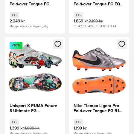
Fold-over Tongue FG
Fold-over Tongue FG EQT
Leather Tech LIMITED
- Sort/Grøn LIMITED
EDITION
EDITION
FG
FG
2.249 kr.
1.869 kr.
2.199 kr.
Mange størrelser tilgængelig
EU 42, EU 42½, EU 43½, EU 44
Åbner en Modal til at logge ind eller tilmelde dig som medle
Åbner en Modal til at logge i
-30%
Unisport X PUMA Future
Nike Tiempo Ligera Pro
8 Ultimate FG
Fold-over Tongue FG R10
Stickerbomb - Puma
LIMITED EDITION
Silver/PUMA Sort/Rød/Blå
FG
FG
LIMITED EDITION
1.399 kr.
1.999 kr.
1.199 kr.
Mange størrelser tilgængelig
Mange størrelser tilgængelig