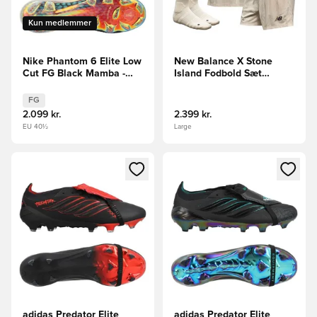
Kun medlemmer
Nike Phantom 6 Elite Low
New Balance X Stone
Cut FG Black Mamba -
Island Fodbold Sæt
Hvid/Sort/Grøn LIMITED
Udebane - Hvid LIMITED
EDITION
EDITION
FG
2.099 kr.
2.399 kr.
EU 40½
Large
Åbner en Modal til at logge ind eller tilmelde dig som medle
Åbner en Modal til at logge i
adidas Predator Elite
adidas Predator Elite