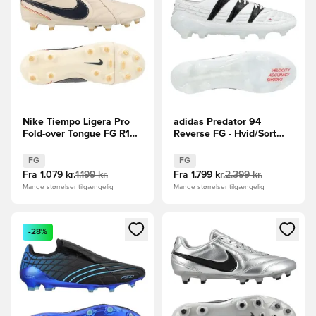
Nike Tiempo Ligera Pro
adidas Predator 94
Fold-over Tongue FG R10 -
Reverse FG - Hvid/Sort
Hvid/Navy LIMITED
LIMITED EDITION
EDITION
FG
FG
Fra
1.079 kr.
1.199 kr.
Fra
1.799 kr.
2.399 kr.
Mange størrelser tilgængelig
Mange størrelser tilgængelig
Åbner en Modal til at logge ind eller tilmelde dig som medle
Åbner en Modal til at logge i
-28%