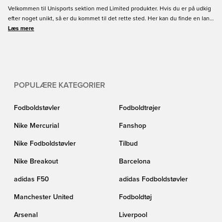
Velkommen til Unisports sektion med Limited produkter. Hvis du er på udkig
efter noget unikt, så er du kommet til det rette sted. Her kan du finde en lang
række Limited fodboldstøvler, fodboldtrøjer, sportstøj og meget mere. Alt fra
Læs mere
de største brands i verden. Vi får konstant nye Limited produkter, så hold øje
med denne side - man ved aldrig, hvornår det næste produkt bliver lanceret!
POPULÆRE KATEGORIER
Fodboldstøvler
Fodboldtrøjer
Nike Mercurial
Fanshop
Nike Fodboldstøvler
Tilbud
Nike Breakout
Barcelona
adidas F50
adidas Fodboldstøvler
Manchester United
Fodboldtøj
Arsenal
Liverpool