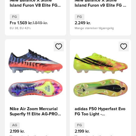
New Balance X Stone
New Balance X Stone
Island Furon V8 Elite FG -
Island Furon v9 Elite FG -
Beige/Sølv LIMITED
Sort/Off White LIMITED
EDITION
EDITION
FG
FG
Fra
1.569 kr.
1.849 kr.
2.249 kr.
EU 38, EU 42½
Mange størrelser tilgængelig
Åbner en Modal til at logge ind eller tilmelde dig som medle
Åbner en Modal til at logge i
Nike Air Zoom Mercurial
adidas F50 Hyperfast Evo
Superfly 11 Elite AG-PRO
FG Too Light -
Scorpion - Blå/Rød/Sølv
Gul/Sort/Turkis LIMITED
LIMITED EDITION
EDITION
AG
FG
2.199 kr.
2.199 kr.