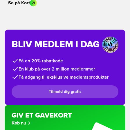
Se på Kort
BLIV MEDLEM I DAG
Få en 20% rabatkode
En klub på over 2 million medlemmer
Få adgang til eksklusive medlemsprodukter
Tilmeld dig gratis
GIV ET GAVEKORT
Køb nu