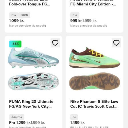
Fold-over Tongue FG
FG Miami City Edition -
Leather Tech Børn
Lyserød/Turkis/Guld/Blå
LIMITED EDITION
FG
Børn
FG
1.099 kr.
999 kr.
1.999 kr.
Mange størrelser tilgængelig
Mange størrelser tilgængelig
Åbner en Modal til at logge ind eller tilmelde dig som medle
Åbner en Modal til at logge i
-35%
PUMA King 20 Ultimate
Nike Phantom 6 Elite Low
FG/AG New York City
Cut IC Travis Scott Cactus
Edition -
Jack - Grøn/Guld LIMITED
Lyseblå/Grøn/Grøn
EDITION
AG/FG
IC
Fra
1.299 kr.
1.999 kr.
1.499 kr.
Mange størrelser tilgængelig
EU 41, EU 42, EU 42½, EU 45