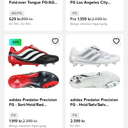
Fold-over Tongue FG/AG
FG Los Angeles City
David Beckham -
Edition -
Pink/Sort/Hvid LIMITED
Turkis/Turkis/Orange
AG/FG
FG
EDITION
629 kr.
899 kr.
Fra
1.359 kr.
2.099 kr.
EU 44½, EU 46½
Mange størrelser tilgængelig
Åbner en Modal til at logge ind eller tilmelde dig som medle
Åbner en Modal til at logge i
-20%
adidas Predator Precision
adidas Predator Precision
FG - Sort/Hvid/Rød
FG - Hvid/Sølv/Sølv
LIMITED EDITION
LIMITED EDITION
FG
FG
1.919 kr.
2.399 kr.
2.399 kr.
Mange størrelser tilgængelig
EU 39½