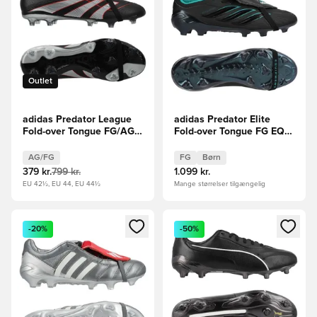
Outlet
adidas Predator League
adidas Predator Elite
Fold-over Tongue FG/AG
Fold-over Tongue FG EQT
Obsidian Strike -
- Sort/Grøn Børn LIMITED
Sort/Sølv/Rød LIMITED
EDITION
AG/FG
FG
Børn
EDITION
379 kr.
799 kr.
1.099 kr.
EU 42½, EU 44, EU 44½
Mange størrelser tilgængelig
Åbner en Modal til at logge ind eller tilmelde dig som medle
Åbner en Modal til at logge i
-20%
-50%