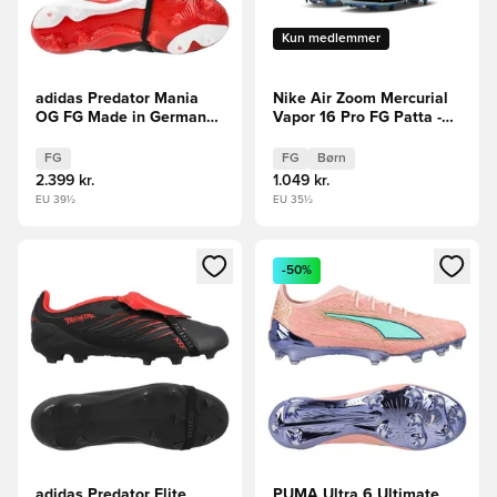
Kun medlemmer
adidas Predator Mania
Nike Air Zoom Mercurial
OG FG Made in Germany -
Vapor 16 Pro FG Patta -
Sort/Hvid/Rød LIMITED
Sølv/Sort/Hvid Børn
EDITION
LIMITED EDITION
FG
FG
Børn
2.399 kr.
1.049 kr.
EU 39½
EU 35½
Åbner en Modal til at logge ind eller tilmelde dig som medle
Åbner en Modal til at logge i
-50%
adidas Predator Elite
PUMA Ultra 6 Ultimate