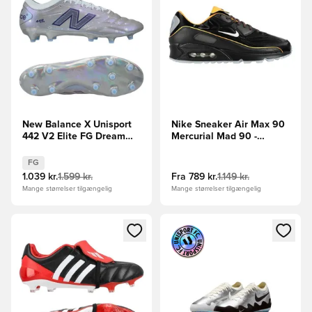
New Balance X Unisport
Nike Sneaker Air Max 90
442 V2 Elite FG Dream
Mercurial Mad 90 -
Maker - Sølv LIMITED
Sort/Hvid/Gul LIMITED
EDITION
EDITION
FG
1.039 kr.
1.599 kr.
Fra
789 kr.
1.149 kr.
Mange størrelser tilgængelig
Mange størrelser tilgængelig
Åbner en Modal til at logge ind eller tilmelde dig som medle
Åbner en Modal til at logge i