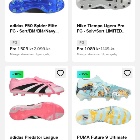
adidas F50 Spider Elite
Nike Tiempo Ligera Pro
FG - Sort/Blå/Blå/Navy
FG - Sølv/Sort LIMITED
LIMITED EDITION
EDITION
FG
FG
Fra
1.509 kr.
2.099 kr.
Fra
1.089 kr.
1.149 kr.
Mange størrelser tilgængelig
Mange størrelser tilgængelig
Åbner en Modal til at logge ind eller tilmelde dig som medle
Åbner en Modal til at logge i
-30%
-35%
adidas Predator League
PUMA Future 9 Ultimate