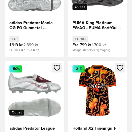
Outlet
adidas Predator Mania
PUMA King Platinum
OG FG Gunmetal -
FG/AG - PUMA Sort/Guld
Sølv/Grå/Rød LIMITED
LIMITED EDITION
EDITION
FG
FG/AG
1.919 kr.
2.399 kr.
Fra
799 kr.
1.700 kr.
EU 40, EU 43½, EU 44
Mange størrelser tilgængelig
Åbner en Modal til at logge ind eller tilmelde dig som medle
Åbner en Modal til at logge i
-56%
-21%
Outlet
adidas Predator League
Holland X2 Trænings T-