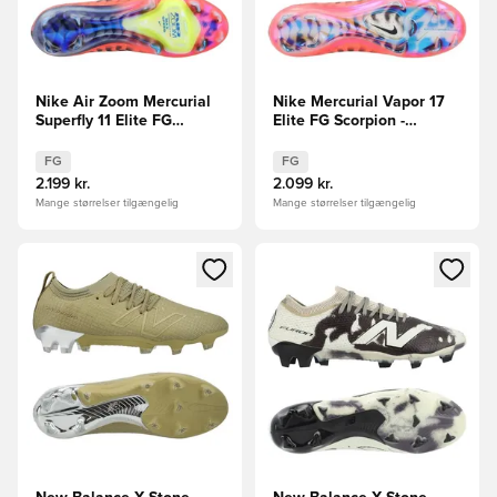
Nike Air Zoom Mercurial
Nike Mercurial Vapor 17
Superfly 11 Elite FG
Elite FG Scorpion -
Scorpion - Blå/Rød/Sølv
Blå/Rød/Sølv LIMITED
LIMITED EDITION
EDITION
FG
FG
2.199 kr.
2.099 kr.
Mange størrelser tilgængelig
Mange størrelser tilgængelig
Åbner en Modal til at logge ind eller tilmelde dig som medle
Åbner en Modal til at logge i