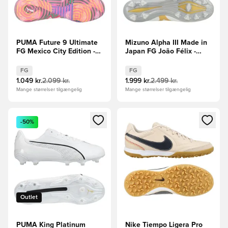
PUMA Future 9 Ultimate
Mizuno Alpha III Made in
FG Mexico City Edition -
Japan FG João Félix -
Pink/Grøn/Blå/Gul
Hvid/Guld LIMITED
EDITION
FG
FG
1.049 kr.
2.099 kr.
1.999 kr.
2.499 kr.
Mange størrelser tilgængelig
Mange størrelser tilgængelig
Åbner en Modal til at logge ind eller tilmelde dig som medle
Åbner en Modal til at logge i
-50%
Outlet
PUMA King Platinum
Nike Tiempo Ligera Pro