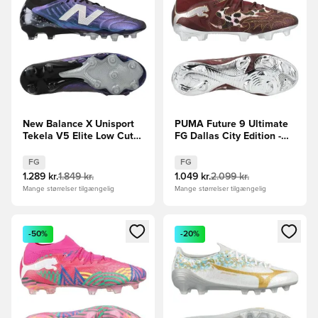
New Balance X Unisport
PUMA Future 9 Ultimate
Tekela V5 Elite Low Cut
FG Dallas City Edition -
FG Dream Maker - Navy
Lilla/Dark
LIMITED EDITION
Chocolate/Guld/PUMA
FG
FG
Hvid/Puma Silver
1.289 kr.
1.849 kr.
1.049 kr.
2.099 kr.
Mange størrelser tilgængelig
Mange størrelser tilgængelig
Åbner en Modal til at logge ind eller tilmelde dig som medle
Åbner en Modal til at logge i
-50%
-20%