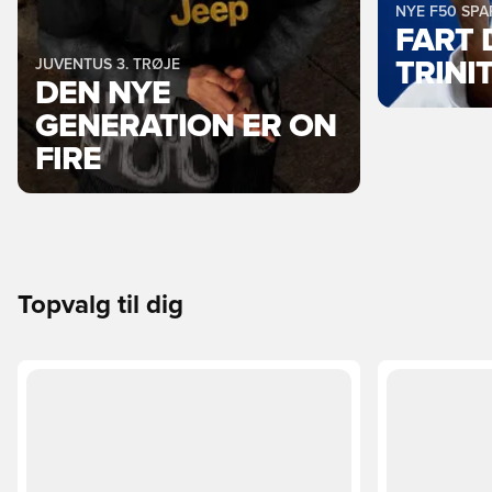
NYE F50 SP
FART 
JUVENTUS 3. TRØJE
TRINI
DEN NYE
GENERATION ER ON
FIRE
Topvalg til dig