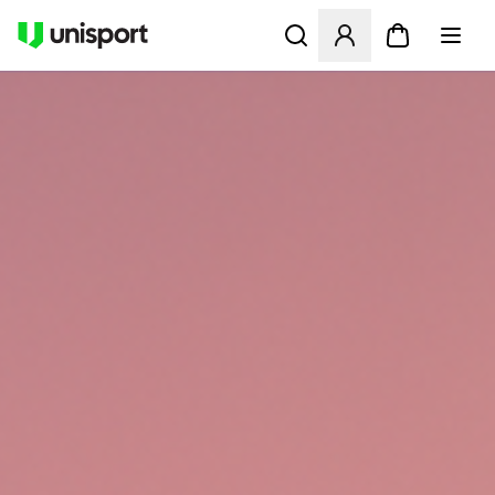
Åbner en Modal til at logge 
UNISPORT.DK - FODBOLDST