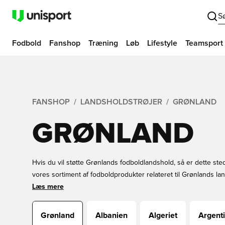
S
Fodbold
Fanshop
Træning
Løb
Lifestyle
Teamsport
FANSHOP
LANDSHOLDSTRØJER
GRØNLAND
GRØNLAND
Hvis du vil støtte Grønlands fodboldlandshold, så er dette ste
vores sortiment af fodboldprodukter relateret til Grønlands la
Afgiv din ordre i dag og få en sublim shoppingoplevelse!
Læs mere
Grønland
Albanien
Algeriet
Argent