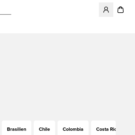
Åbner en Modal ti
Brasilien
Chile
Colombia
Costa Rica
D