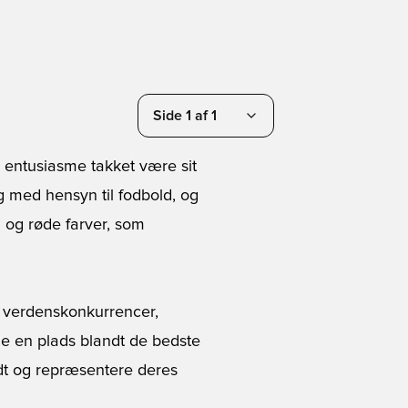
Side 1 af 1
 entusiasme takket være sit
g med hensyn til fodbold, og
å og røde farver, som
e verdenskonkurrencer,
nde en plads blandt de bedste
idt og repræsentere deres