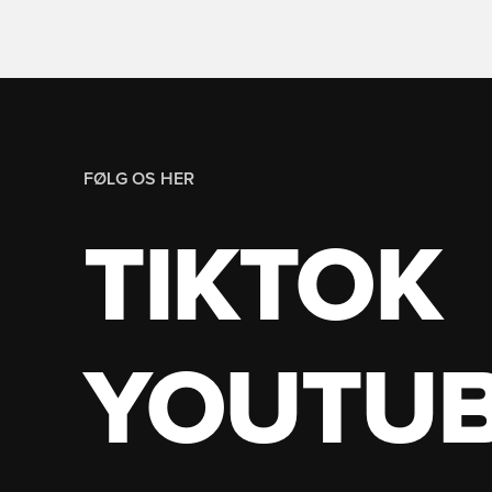
FØLG OS HER
TIKTOK
YOUTU