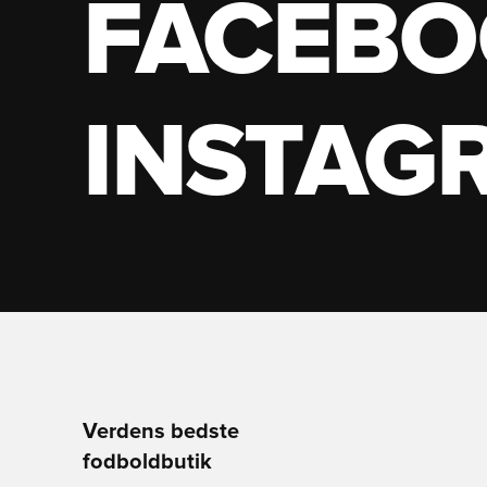
FACEBO
INSTAG
Verdens bedste
fodboldbutik