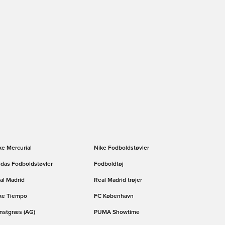
ke Mercurial
Nike Fodboldstøvler
idas Fodboldstøvler
Fodboldtøj
al Madrid
Real Madrid trøjer
ke Tiempo
FC København
nstgræs (AG)
PUMA Showtime