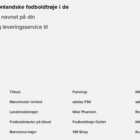
ønlandske fodboldtrøje i de
 navnet på din
g leveringsservice til
Tilbud
Fanshop
Ni
Manchester United
adidas F50
ad
Landsholdstrøjer
Nike Phantom
Re
Fodboldstøvler på tilbud
Fodboldtrøje Outlet
Ni
Barcelona trøjer
VM Shop
Ku