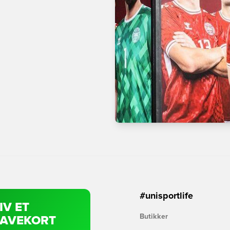
#unisportlife
IV ET
Butikker
AVEKORT