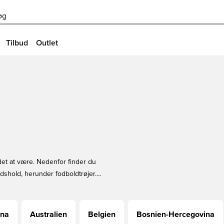
øg
Tilbud
Outlet
det at være. Nedenfor finder du
ndshold, herunder fodboldtrøjer.
ina
Australien
Belgien
Bosnien-Hercegovina