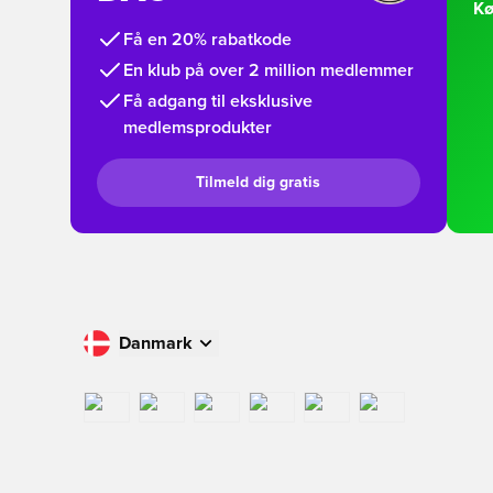
Kø
Få en 20% rabatkode
En klub på over 2 million medlemmer
Få adgang til eksklusive
medlemsprodukter
Tilmeld dig gratis
Danmark