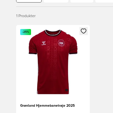
1
Produkter
Åbner en Modal til at logge ind eller tilmelde dig so
-25%
Grønland Hjemmebanetrøje 2025