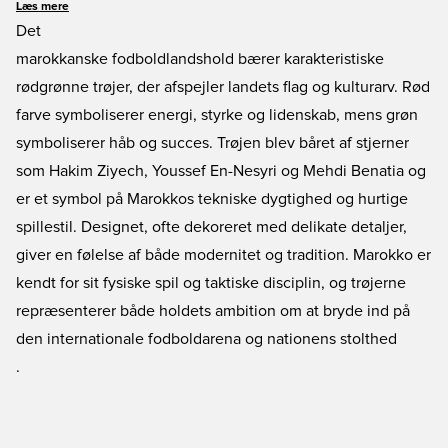
En stor præstation, som også står skrevet i historiebøgerne. Hvis du er stor
Læs mere
tilhænger af Marokko, også kaldet "Atlas Lions", eller bare synes deres
Det
landsholdstrøjer er flotte, så kan du finde dem lige her i alle størrelser hos
marokkanske fodboldlandshold bærer karakteristiske
Unisport.
rødgrønne trøjer, der afspejler landets flag og kulturarv. Rød
farve symboliserer energi, styrke og lidenskab, mens grøn
symboliserer håb og succes. Trøjen blev båret af stjerner
som Hakim Ziyech, Youssef En-Nesyri og Mehdi Benatia og
er et symbol på Marokkos tekniske dygtighed og hurtige
spillestil. Designet, ofte dekoreret med delikate detaljer,
giver en følelse af både modernitet og tradition. Marokko er
kendt for sit fysiske spil og taktiske disciplin, og trøjerne
repræsenterer både holdets ambition om at bryde ind på
den internationale fodboldarena og nationens stolthed
.