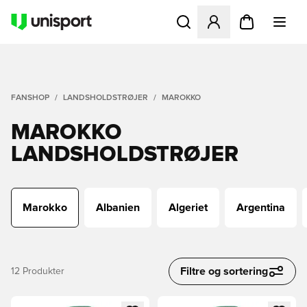
Åbner en Modal til at logge 
FANSHOP
LANDSHOLDSTRØJER
MAROKKO
MAROKKO
LANDSHOLDSTRØJER
Marokko
Albanien
Algeriet
Argentina
Filtre og sortering
12
Produkter