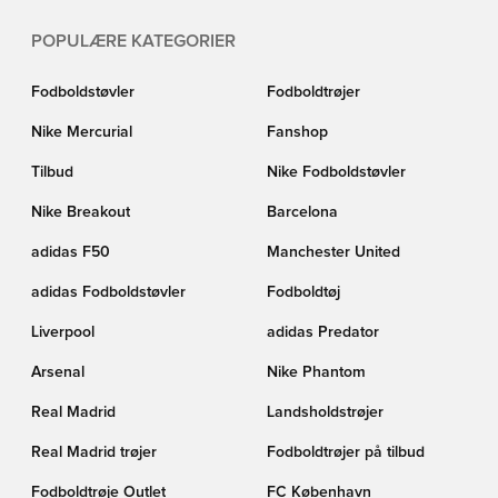
POPULÆRE KATEGORIER
Fodboldstøvler
Fodboldtrøjer
Nike Mercurial
Fanshop
Tilbud
Nike Fodboldstøvler
Nike Breakout
Barcelona
adidas F50
Manchester United
adidas Fodboldstøvler
Fodboldtøj
Liverpool
adidas Predator
Arsenal
Nike Phantom
Real Madrid
Landsholdstrøjer
Real Madrid trøjer
Fodboldtrøjer på tilbud
Fodboldtrøje Outlet
FC København