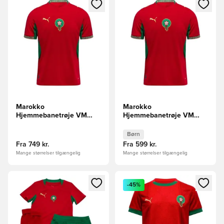
Åbner en Modal til at logge ind eller tilmelde dig som medle
Åbner en Modal til at logge i
Marokko
Marokko
Hjemmebanetrøje VM
Hjemmebanetrøje VM
2026
2026 Børn
Børn
Fra
749 kr.
Fra
599 kr.
Mange størrelser tilgængelig
Mange størrelser tilgængelig
Åbner en Modal til at logge ind eller tilmelde dig som medle
Åbner en Modal til at logge i
-45%