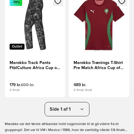
-70%
Outlet
Marokko Track Pants
Marokko Trænings T-Shirt
FtblCulture Africa Cup of
Pre Match Africa Cup of
Nations 2023 - Sort
Nations 2025 - Rød/Grøn
179 kr.
600 kr.
489 kr.
X-Small
X-Small, Small
Side 1 af 1
Marokko var det første afrikanske hold nogensinde til at gå videre fra et
gruppespil. Det var til VM i Mexico i 1986, hvor de samtidig nåede 1/8-finalen.