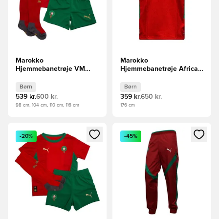
Marokko
Marokko
Hjemmebanetrøje VM
Hjemmebanetrøje Africa
2026 Mini-Kit Børn
Cup of Nations 2025 Børn
Børn
Børn
539 kr.
600 kr.
359 kr.
650 kr.
98 cm, 104 cm, 110 cm, 116 cm
176 cm
Åbner en Modal til at logge ind eller tilmelde dig som medle
Åbner en Modal til at logge i
-20%
-45%