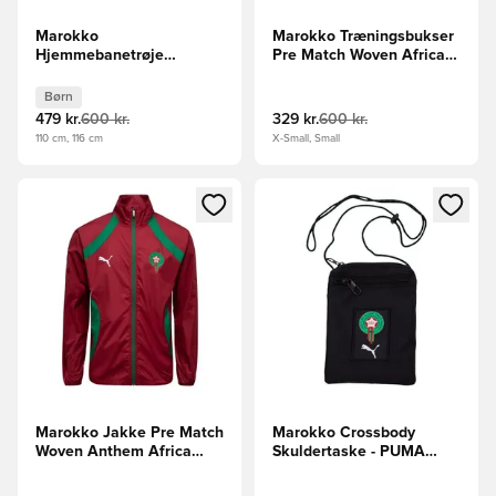
Marokko
Marokko Træningsbukser
Hjemmebanetrøje
Pre Match Woven Africa
2024/25 Africa Cup of
Cup of Nations 2025 -
Nations 2025 Mini-Kit
Rød/Grøn
Børn
Børn
479 kr.
600 kr.
329 kr.
600 kr.
110 cm, 116 cm
X-Small, Small
Åbner en Modal til at logge ind eller tilmelde dig som medle
Åbner en Modal til at logge i
Marokko Jakke Pre Match
Marokko Crossbody
Woven Anthem Africa
Skuldertaske - PUMA
Cup of Nations 2025 -
Sort/Grøn
Rød/Grøn