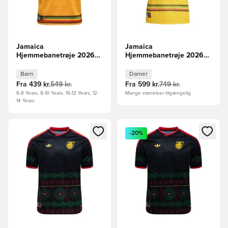
Jamaica
Jamaica
Hjemmebanetrøje 2026
Hjemmebanetrøje 2026
Børn
Kvinde
Børn
Damer
Fra
439 kr.
549 kr.
Fra
599 kr.
749 kr.
6-8 Years, 8-10 Years, 10-12 Years, 12-
Mange størrelser tilgængelig
14 Years
Åbner en Modal til at logge ind eller tilmelde dig som medle
Åbner en Modal til at logge i
-20%