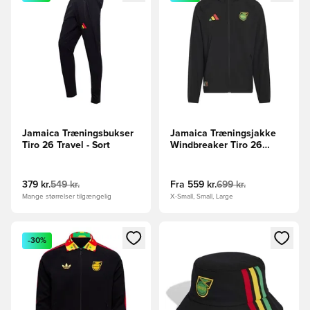
Jamaica Træningsbukser
Jamaica Træningsjakke
Tiro 26 Travel - Sort
Windbreaker Tiro 26
Travel - Sort
379 kr.
549 kr.
Fra
559 kr.
699 kr.
Mange størrelser tilgængelig
X-Small, Small, Large
Åbner en Modal til at logge ind eller tilmelde dig som medle
Åbner en Modal til at logge i
-30%