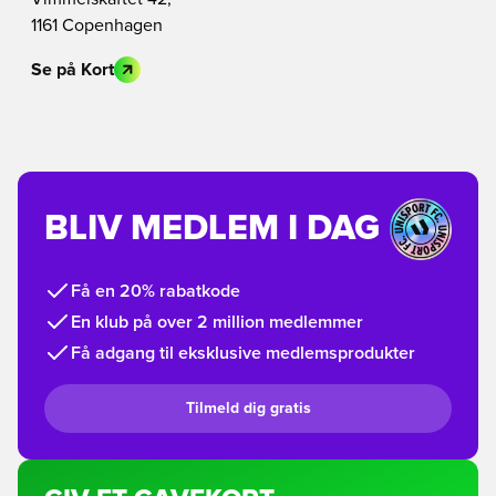
1161 Copenhagen
Se på Kort
BLIV MEDLEM I DAG
Få en 20% rabatkode
En klub på over 2 million medlemmer
Få adgang til eksklusive medlemsprodukter
Tilmeld dig gratis