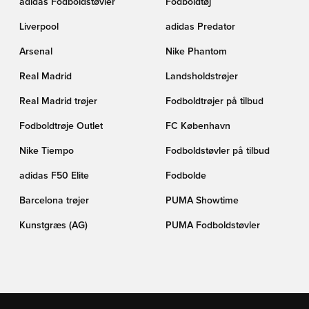
adidas Fodboldstøvler
Fodboldtøj
Liverpool
adidas Predator
Arsenal
Nike Phantom
Real Madrid
Landsholdstrøjer
Real Madrid trøjer
Fodboldtrøjer på tilbud
Fodboldtrøje Outlet
FC København
Nike Tiempo
Fodboldstøvler på tilbud
adidas F50 Elite
Fodbolde
Barcelona trøjer
PUMA Showtime
Kunstgræs (AG)
PUMA Fodboldstøvler