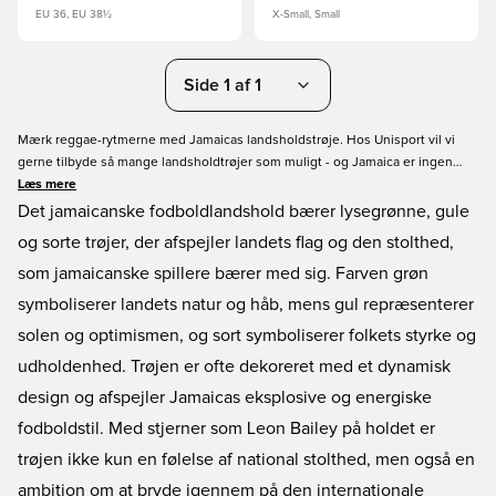
EU 36, EU 38½
X-Small, Small
Side 1 af 1
Mærk reggae-rytmerne med Jamaicas landsholdstrøje. Hos Unisport vil vi
gerne tilbyde så mange landsholdtrøjer som muligt - og Jamaica er ingen
undtagelse her. Jamaicas landshold, og kaldet The Reggae Boyz, har
Læs mere
tidligere været med til VM i 1998. Nu har du chancen for at vise din støtte til
Det jamaicanske fodboldlandshold bærer lysegrønne, gule
Jamaica ved at købe deres trøje.
og sorte trøjer, der afspejler landets flag og den stolthed,
som jamaicanske spillere bærer med sig. Farven grøn
symboliserer landets natur og håb, mens gul repræsenterer
solen og optimismen, og sort symboliserer folkets styrke og
udholdenhed. Trøjen er ofte dekoreret med et dynamisk
design og afspejler Jamaicas eksplosive og energiske
fodboldstil. Med stjerner som Leon Bailey på holdet er
trøjen ikke kun en følelse af national stolthed, men også en
ambition om at bryde igennem på den internationale