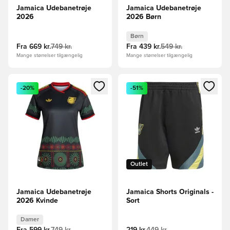
Jamaica Udebanetrøje
Jamaica Udebanetrøje
2026
2026 Børn
Børn
Fra
669 kr.
749 kr.
Fra
439 kr.
549 kr.
Mange størrelser tilgængelig
Mange størrelser tilgængelig
Åbner en Modal til at logge ind eller tilmelde dig som medle
Åbner en Modal til at logge i
-20%
-51%
Outlet
Jamaica Udebanetrøje
Jamaica Shorts Originals -
2026 Kvinde
Sort
Damer