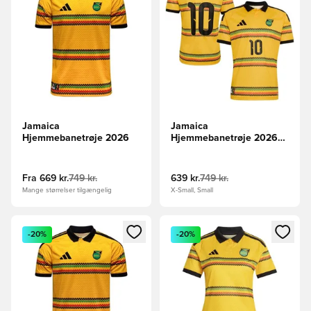
Jamaica
Jamaica
Hjemmebanetrøje 2026
Hjemmebanetrøje 2026
Marley 10
Fra
669 kr.
749 kr.
639 kr.
749 kr.
Mange størrelser tilgængelig
X-Small, Small
Åbner en Modal til at logge ind eller tilmelde dig som medle
Åbner en Modal til at logge i
-20%
-20%