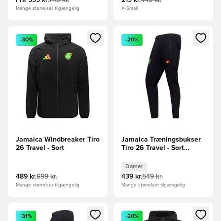
Fra
599 kr.
749 kr.
219 kr.
449 kr.
Mange størrelser tilgængelig
X-Small
Åbner en Modal til at logge ind eller tilmelde dig som medle
Åbner en Modal til at logge i
-30%
-20%
Jamaica Windbreaker Tiro
Jamaica Træningsbukser
26 Travel - Sort
Tiro 26 Travel - Sort
Kvinde
Damer
489 kr.
699 kr.
439 kr.
549 kr.
Mange størrelser tilgængelig
Mange størrelser tilgængelig
Åbner en Modal til at logge ind eller tilmelde dig som medle
Åbner en Modal til at logge i
-31%
-20%