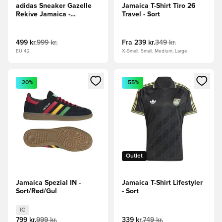
adidas Sneaker Gazelle
Jamaica T-Shirt Tiro 26
Rekive Jamaica -
Travel - Sort
Gul/Sort/Grøn
499 kr.
999 kr.
Fra
239 kr.
349 kr.
EU 42
X-Small, Small, Medium, Large
Åbner en Modal til at logge ind eller tilmelde dig som medle
Åbner en Modal til at logge i
-20%
-55%
Outlet
Jamaica Spezial IN -
Jamaica T-Shirt Lifestyler
Sort/Rød/Gul
- Sort
IC
799 kr.
999 kr.
339 kr.
749 kr.