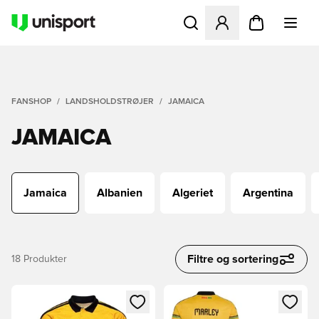
Åbner en Modal til at logge 
FANSHOP
LANDSHOLDSTRØJER
JAMAICA
JAMAICA
Jamaica
Albanien
Algeriet
Argentina
Filtre og sortering
18
Produkter
Åbner en Modal til at logge ind eller tilmelde dig som medle
Åbner en Modal til at logge i