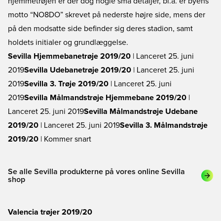
hjemmetrøjen er der dog nogle små detaljer, bl.a. er byens
motto “NO8DO” skrevet på nederste højre side, mens der
på den modsatte side befinder sig deres stadion, samt
holdets initialer og grundlæggelse.
Sevilla Hjemmebanetrøje 2019/20
| Lanceret 25. juni
2019
Sevilla Udebanetrøje 2019/20
| Lanceret 25. juni
2019
Sevilla 3. Trøje 2019/20
| Lanceret 25. juni
2019
Sevilla Målmandstrøje Hjemmebane 2019/20
|
Lanceret 25. juni 2019
Sevilla Målmandstrøje Udebane
2019/20
| Lanceret 25. juni 2019
Sevilla 3. Målmandstrøje
2019/20
| Kommer snart
Se alle Sevilla produkterne på vores online Sevilla
shop
Valencia trøjer 2019/20