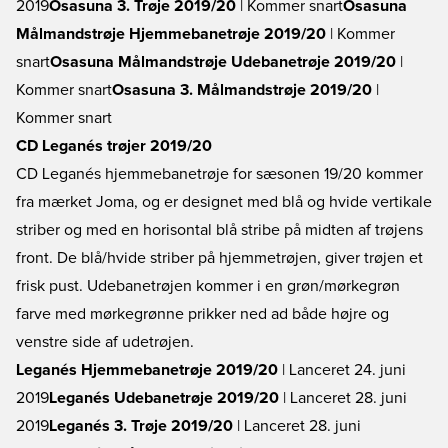
2019
Osasuna 3. Trøje 2019/20
| Kommer snart
Osasuna
Målmandstrøje Hjemmebanetrøje 2019/20
| Kommer
snart
Osasuna Målmandstrøje Udebanetrøje 2019/20
|
Kommer snart
Osasuna 3. Målmandstrøje 2019/20
|
Kommer snart
CD Leganés trøjer 2019/20
CD Leganés hjemmebanetrøje for sæsonen 19/20 kommer
fra mærket Joma, og er designet med blå og hvide vertikale
striber og med en horisontal blå stribe på midten af trøjens
front. De blå/hvide striber på hjemmetrøjen, giver trøjen et
frisk pust. Udebanetrøjen kommer i en grøn/mørkegrøn
farve med mørkegrønne prikker ned ad både højre og
venstre side af udetrøjen.
Leganés Hjemmebanetrøje 2019/20
| Lanceret 24. juni
2019
Leganés Udebanetrøje 2019/20
| Lanceret 28. juni
2019
Leganés 3. Trøje 2019/20
| Lanceret 28. juni