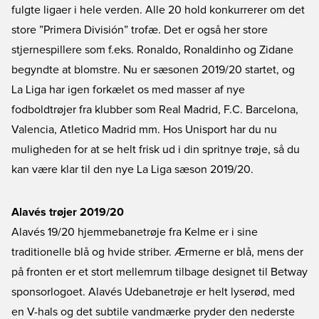
fulgte ligaer i hele verden. Alle 20 hold konkurrerer om det
store ”Primera División” trofæ. Det er også her store
stjernespillere som f.eks. Ronaldo, Ronaldinho og Zidane
begyndte at blomstre. Nu er sæsonen 2019/20 startet, og
La Liga har igen forkælet os med masser af nye
fodboldtrøjer fra klubber som Real Madrid, F.C. Barcelona,
Valencia, Atletico Madrid mm. Hos Unisport har du nu
muligheden for at se helt frisk ud i din spritnye trøje, så du
kan være klar til den nye La Liga sæson 2019/20.
Alavés trøjer 2019/20
Alavés 19/20 hjemmebanetrøje fra Kelme er i sine
traditionelle blå og hvide striber. Ærmerne er blå, mens der
på fronten er et stort mellemrum tilbage designet til Betway
sponsorlogoet. Alavés Udebanetrøje er helt lyserød, med
en V-hals og det subtile vandmærke pryder den nederste