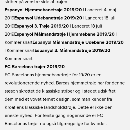
striber på venstre side af trøjen.
Espanyol Hjemmebanetrøje 2019/20
| Lanceret 4. maj
2019
Espanyol Udebanetrøje 2019/20
| Lanceret 18 juli
2019
Espanyol 3. Trøje 2019/20
| Lanceret 18 juli
2019
Espanyol Målmandstrøje Hjemmebane 2019/20
|
Kommer snart
Espanyol Målmandstrøje Udebane 2019/20
| Kommer snart
Espanyol 3. Målmandstrøje 2019/20
|
Kommer snart
FC Barcelona trøjer 2019/20
FC Barcelonas hjemmebanetrøje for 19/20 er en
revolutionerende nyhed. Barcas hjemmetrøje har for denne
sæson skrottet de klassiske striber og i stedet udskiftet
dem med et vovet ternet design, som man kender fra
Kroatiens klassiske landsholdstrøje. Dette er ikke den
eneste nyhed. For første gang nogensinde er FC
Barcelonas trøjer nu også tilgængelige for kvinder.