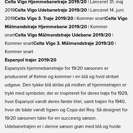
Celta Vigo Hjemmebanetrøje 2019/20
| Lanceret 31. maj
2019
Celta Vigo Udebanetrøje 2019/20
| Lanceret 14. juni
2019
Celta Vigo 3. Trøje 2019/20
| Kommer snart
Celta Vigo
Målmandstrøje Hjemmebane 2019/20
| Kommer
snart
Celta Vigo Målmandstrøje Udebane 2019/20
|
Kommer snart
Celta Vigo 3. Målmandstrøje 2019/20
|
Kommer snart
Espanyol trøjer 2019/20
Espanyols hjemmebanetrøje for 19/20 sæsonen er
produceret af Kelme og kommer i en blå og hvid stribet
udgave. Den tykke blå stribe på midten af hjemmetrøjen er
trykt med symboler, der er inspireret for deres trøje fra 1929,
hvor Espanyol vandt deres første titel, samt trøjen fra 1940,
hvor de både vandt ligaen og Copa del Rey. Så designet for
19/20 sæsonen taler for en succesrig sæson.
Udebanetrøjen er i denne sæson grøn med blå og hvide