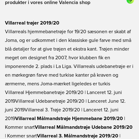
produkter i vores online Valencia shop
Villarreal trøjer 2019/20
Villarreals hjemmebanetrøje for 19/20 sæsonen er skabt af
Joma, og er udkommet i den klassiske gule farve med små
blå detaljer for at give trøjen et ekstra kant. Trøjen minder
meget om designet fra 2007, hvor klubben fik en
imponerende 2. plads i La Liga. Villarreals udebanetrøje er i
en mørkegrøn farve med turkise kanter på kraven og
ærmerne, mens Joma-mærket ligeledes er turkis
Villarreal Hjemmebanetrøje 2019/20
| Lanceret 12. juni
2019
Villarreal Udebanetrøje 2019/20
| Lanceret June 12.
juni 2019
Villarreal 3. Trøje 2019/20
| Lanceret 12. juni
2019
Villarreal Målmandstrøje Hjemmebane 2019/20
|
Kommer snart
Villarreal Målmandstrøje Udebane 2019/20
| Kommer snart
Villarreal 3. Målmandstrøje 2019/20
|