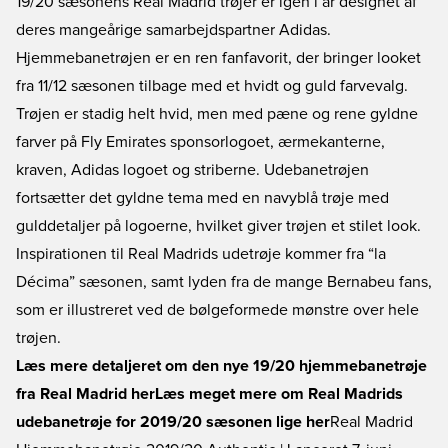
19/20 sæsonens Real Madrid trøjer er igen i år designet af
deres mangeårige samarbejdspartner Adidas.
Hjemmebanetrøjen er en ren fanfavorit, der bringer looket
fra 11/12 sæsonen tilbage med et hvidt og guld farvevalg.
Trøjen er stadig helt hvid, men med pæne og rene gyldne
farver på Fly Emirates sponsorlogoet, ærmekanterne,
kraven, Adidas logoet og striberne. Udebanetrøjen
fortsætter det gyldne tema med en navyblå trøje med
gulddetaljer på logoerne, hvilket giver trøjen et stilet look.
Inspirationen til Real Madrids udetrøje kommer fra “la
Décima” sæsonen, samt lyden fra de mange Bernabeu fans,
som er illustreret ved de bølgeformede mønstre over hele
trøjen.
Læs mere detaljeret om den nye 19/20 hjemmebanetrøje
fra Real Madrid her
Læs meget mere om Real Madrids
udebanetrøje for 2019/20 sæsonen lige her
Real Madrid