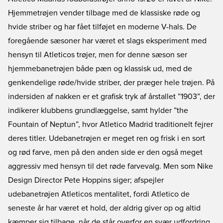
Hjemmetrøjen vender tilbage med de klassiske røde og
hvide striber og har fået tilføjet en moderne V-hals. De
foregående sæsoner har været et slags eksperiment med
hensyn til Atleticos trøjer, men for denne sæson ser
hjemmebanetrøjen både pæn og klassisk ud, med de
genkendelige røde/hvide striber, der præger hele trøjen. På
indersiden af nakken er et grafisk tryk af årstallet ”1903”, der
indikerer klubbens grundlæggelse, samt hylder ”the
Fountain of Neptun”, hvor Atletico Madrid traditionelt fejrer
deres titler. Udebanetrøjen er meget ren og frisk i en sort
og rød farve, men på den anden side er den også meget
aggressiv med hensyn til det røde farvevalg. Men som Nike
Design Director Pete Hoppins siger; afspejler
udebanetrøjen Atleticos mentalitet, fordi Atletico de
seneste år har været et hold, der aldrig giver op og altid
kæmper sig tilbage, når de står overfor en svær udfordring.