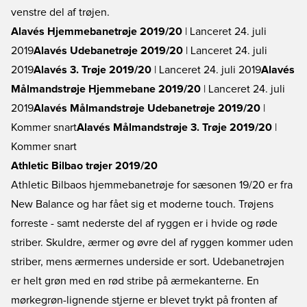
venstre del af trøjen.
Alavés Hjemmebanetrøje 2019/20
| Lanceret 24. juli
2019
Alavés Udebanetrøje 2019/20
| Lanceret 24. juli
2019
Alavés 3. Trøje 2019/20
| Lanceret 24. juli 2019
Alavés
Målmandstrøje Hjemmebane 2019/20
| Lanceret 24. juli
2019
Alavés Målmandstrøje Udebanetrøje 2019/20
|
Kommer snart
Alavés Målmandstrøje 3. Trøje 2019/20
|
Kommer snart
Athletic Bilbao trøjer 2019/20
Athletic Bilbaos hjemmebanetrøje for sæsonen 19/20 er fra
New Balance og har fået sig et moderne touch. Trøjens
forreste - samt nederste del af ryggen er i hvide og røde
striber. Skuldre, ærmer og øvre del af ryggen kommer uden
striber, mens ærmernes underside er sort. Udebanetrøjen
er helt grøn med en rød stribe på ærmekanterne. En
mørkegrøn-lignende stjerne er blevet trykt på fronten af