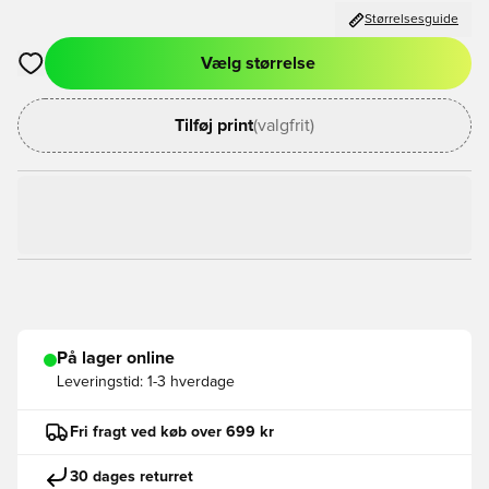
Størrelsesguide
Vælg størrelse
Åbner en Modal til at logge ind eller tilmelde dig som medlem
Tilføj print
(valgfrit)
På lager online
Leveringstid:
1-3 hverdage
Fri fragt ved køb over 699 kr
30 dages returret