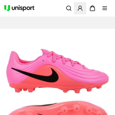
Åbner en Modal til at logge 