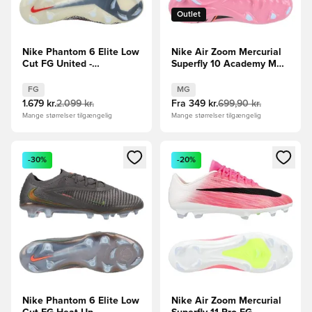
Outlet
Nike Phantom 6 Elite Low
Nike Air Zoom Mercurial
Cut FG United -
Superfly 10 Academy MG
Bordeaux/Rød/Grå
Scary Good -
Pink/Sort/Orange
FG
MG
1.679 kr.
2.099 kr.
Fra
349 kr.
699,90 kr.
Mange størrelser tilgængelig
Mange størrelser tilgængelig
Åbner en Modal til at logge ind eller tilmelde dig som medle
Åbner en Modal til at logge i
-30%
-20%
Nike Phantom 6 Elite Low
Nike Air Zoom Mercurial