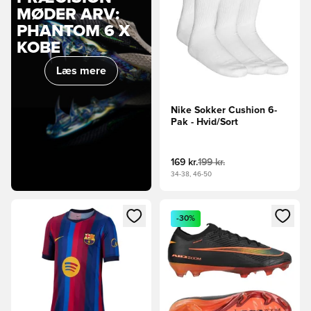
MØDER ARV:
PHANTOM 6 X
KOBE
Læs mere
Nike Sokker Cushion 6-
Pak - Hvid/Sort
169 kr.
199 kr.
34-38, 46-50
Åbner en Modal til at logge ind eller tilmelde dig som medle
Åbner en Modal til at logge i
-30%