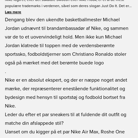
populære trademarks i verdenen, såvel som deres slogan Just Do It. Det er
ikke overraskende, at Nike er et vældigt populært mærke. Det amerikanske
Læs mere
brand tester nye teknologier og materialer, så de kan tilbyde nye
Dengang blev den ukendte basketballmester Michael
innovationer og overlegne designs. Overbevis dig selv, at du kan finde din
Jordan udnævnt til brandambassadør af Nike, og sammen
vindende Nike stil lige her hos Unisport. Find et stort udvalg af Nike
var de to et uovervindeligt hold. Men ikke kun Michael
produkter lige her i vores Nike shop!
Jordan klatrede til toppen med de verdensberømte
sportssko, fodboldstjerner som Christiano Ronaldo stoler
også på mærket med det berømte buede logo
.
Nike er en absolut ekspert, og der er næppe noget andet
mærke, der repræsenterer enestående funktionalitet og
bydesign med hensyn til sportstøj og fodbold bortset fra
Nike.
Leder du efter et par sneakers til at fuldende dit outfit og
matche din afslappede stil?
Uanset om du kigger på et par Nike Air Max, Roshe One