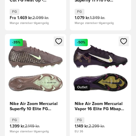
Cut FG Heat Up -
Superfly 11 Pro FG
Grå/Orange/Sort
Breakout - Pink/Hvid/Sort
FG
FG
Fra
1.469 kr.
2.099 kr.
1.079 kr.
1.349 kr.
Mange størrelser tilgængelig
Mange størrelser tilgængelig
Åbner en Modal til at logge ind eller tilmelde dig som medle
Åbner en Modal til at logge i
-35%
-50%
Outlet
Nike Air Zoom Mercurial
Nike Air Zoom Mercurial
Superfly 10 Elite FG
Vapor 16 Elite FG Mbappé
Mbappé Personal Edition -
Personal Edition -
Brun/Sølv
Lilla/Hvid
FG
FG
1.399 kr.
2.149 kr.
1.149 kr.
2.299 kr.
Mange størrelser tilgængelig
EU 36