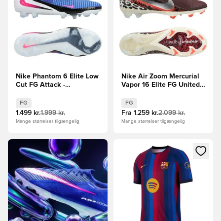
Nike Phantom 6 Elite Low
Nike Air Zoom Mercurial
Cut FG Attack -
Vapor 16 Elite FG United -
Blå/Pink/Hvid
Bordeaux/Sølv/Rød/Grå
FG
FG
1.499 kr.
1.999 kr.
Fra
1.259 kr.
2.099 kr.
Mange størrelser tilgængelig
Mange størrelser tilgængelig
Åbner en Modal til at logge i