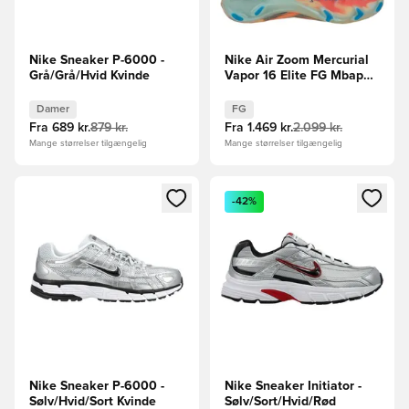
Nike Sneaker P-6000 -
Nike Air Zoom Mercurial
Grå/Grå/Hvid Kvinde
Vapor 16 Elite FG Mbappé
Personal Edition -
Orange/Turkis/Grøn
Damer
FG
Fra
689 kr.
879 kr.
Fra
1.469 kr.
2.099 kr.
Mange størrelser tilgængelig
Mange størrelser tilgængelig
Åbner en Modal til at logge ind eller tilmelde dig som medle
Åbner en Modal til at logge i
-42%
Nike Sneaker P-6000 -
Nike Sneaker Initiator -
Sølv/Hvid/Sort Kvinde
Sølv/Sort/Hvid/Rød