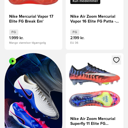
Kun medlemmer
Nike Mercurial Vapor 17
Nike Air Zoom Mercurial
Elite FG Break Em'
Vapor 16 Elite FG Patta -
Sølv/Sort/Hvid LIMITED
EDITION
FG
FG
1.999 kr.
2.199 kr.
Mange størrelser tilgængelig
EU 36
Åbner en Modal til at logge i
Nike Air Zoom Mercurial
Superfly 11 Elite FG