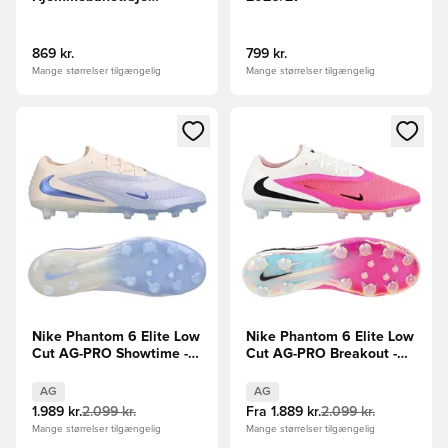
2026/27 FIFA CWC 2025
Champions Badge
869 kr.
799 kr.
Mange størrelser tilgængelig
Mange størrelser tilgængelig
Åbner en Modal til at logge ind eller tilmelde dig som medle
Åbner en Modal til at logge i
Nike Phantom 6 Elite Low
Nike Phantom 6 Elite Low
Cut AG-PRO Showtime -
Cut AG-PRO Breakout -
Lyseblå/Orange
Pink/Hvid/Sort
AG
AG
1.989 kr.
2.099 kr.
Fra
1.889 kr.
2.099 kr.
Mange størrelser tilgængelig
Mange størrelser tilgængelig