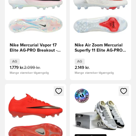
Nike Mercurial Vapor 17
Nike Air Zoom Mercurial
Elite AG-PRO Breakout -
Superfly 11 Elite AG-PRO
Pink/Hvid/Sort
Break Em'
AG
AG
1.779 kr.
2.099 kr.
2.149 kr.
Mange størrelser tilgængelig
Mange størrelser tilgængelig
Åbner en Modal til at logge ind eller tilmelde dig som medle
Åbner en Modal til at logge i