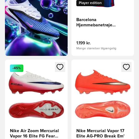
Player edition
Barcelona
Hjemmebanetrøje
2026/27 Aero-FIT
Authentic
1.199 kr.
Mange størrelser tilgængelig
Åbner en Modal til at logge ind eller tilmelde dig som medle
Åbner en Modal til at logge i
-45%
Nike Air Zoom Mercurial
Nike Mercurial Vapor 17
Vapor 16 Elite FG Fear
Elite AG-PRO Break Em'