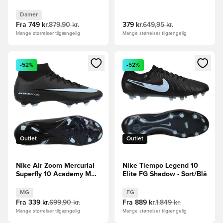
Damer
Fra
749 kr.
879,90 kr.
379 kr.
649,95 kr.
Mange størrelser tilgængelig
Mange størrelser tilgængelig
Åbner en Modal til at logge ind eller tilmelde dig som medle
Åbner en Modal til at logge i
-52%
-52%
Outlet
Outlet
Nike Air Zoom Mercurial
Nike Tiempo Legend 10
Superfly 10 Academy MG
Elite FG Shadow - Sort/Blå
Shadow - Sort/Blå
MG
FG
Fra
339 kr.
699,90 kr.
Fra
889 kr.
1.849 kr.
Mange størrelser tilgængelig
Mange størrelser tilgængelig