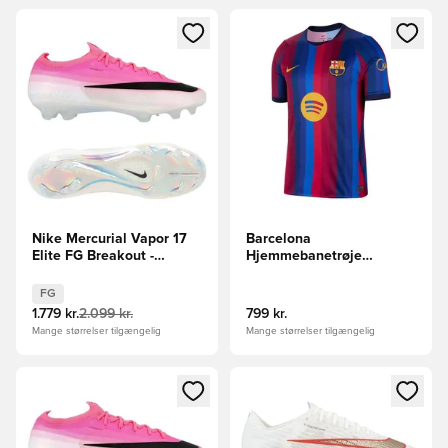
Åbner en Modal til at logge ind eller tilmelde dig som medle
Åbner en Modal til at logge i
Nike Mercurial Vapor 17
Barcelona
Elite FG Breakout -
Hjemmebanetrøje
Pink/Hvid/Sort
2026/27
FG
1.779 kr.
2.099 kr.
799 kr.
Mange størrelser tilgængelig
Mange størrelser tilgængelig
Åbner en Modal til at logge ind eller tilmelde dig som medle
Åbner en Modal til at logge i