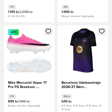
Nothing - Hvid/Rød/Navy
FG
AG
1.149 kr.
2.099 kr.
1.999 kr.
EU 36, EU 36½
Mange størrelser tilgængelig
Åbner en Modal til at logge ind eller tilmelde dig som medle
Åbner en Modal til at logge i
-25%
Nike Mercurial Vapor 17
Barcelona Udebanetrøje
Pro FG Breakout -
2026/27 Børn
Pink/Hvid/Sort
FORUDBESTILLING
FG
Børn
899 kr.
1.199 kr.
649 kr.
Mange størrelser tilgængelig
6-8 Years, 8-10 Years, 10-12 Years, 12-
14 Years