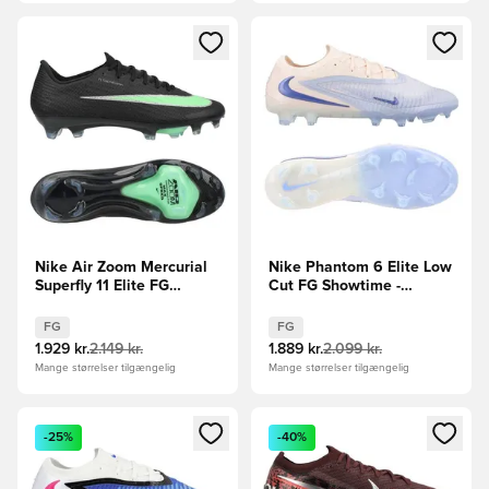
Åbner en Modal til at logge ind eller tilmelde dig som medle
Åbner en Modal til at logge i
Nike Air Zoom Mercurial
Nike Phantom 6 Elite Low
Superfly 11 Elite FG
Cut FG Showtime -
Shadow - Sort/Grøn
Lyseblå/Orange
FG
FG
1.929 kr.
2.149 kr.
1.889 kr.
2.099 kr.
Mange størrelser tilgængelig
Mange størrelser tilgængelig
Åbner en Modal til at logge ind eller tilmelde dig som medle
Åbner en Modal til at logge i
-25%
-40%