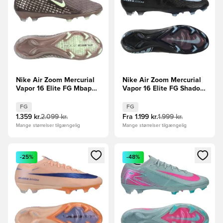
Nike Air Zoom Mercurial
Nike Air Zoom Mercurial
Vapor 16 Elite FG Mbappé
Vapor 16 Elite FG Shadow
Personal Edition -
- Sort/Blå
Brun/Sølv
FG
FG
1.359 kr.
2.099 kr.
Fra
1.199 kr.
1.999 kr.
Mange størrelser tilgængelig
Mange størrelser tilgængelig
Åbner en Modal til at logge ind eller tilmelde dig som medle
Åbner en Modal til at logge i
-25%
-48%