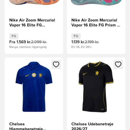
Nike Air Zoom Mercurial
Nike Air Zoom Mercurial
Vapor 16 Elite FG
Vapor 16 Elite FG Prism -
Showtime - Orange/Blå
Blå/Pink
FG
FG
Fra
1.569 kr.
2.099 kr.
1.139 kr.
2.199 kr.
Mange størrelser tilgængelig
EU 36, EU 36½
Åbner en Modal til at logge ind eller tilmelde dig som medle
Åbner en Modal til at logge i
Chelsea
Chelsea Udebanetrøje
Hjemmebanetrøje
2026/27