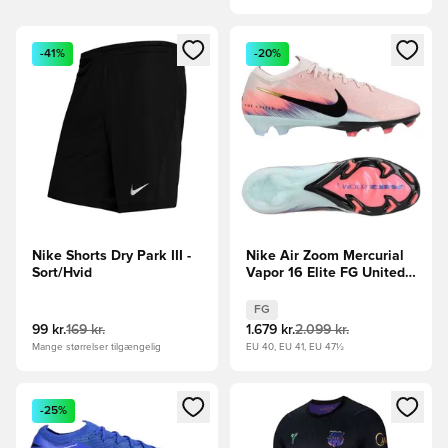
Åbner en Modal til at logge ind eller tilmelde dig som medle
Åbner en Modal til at logge i
-41%
-20%
Nike Shorts Dry Park III -
Nike Air Zoom Mercurial
Sort/Hvid
Vapor 16 Elite FG United -
Pink/Blå
FG
99 kr.
169 kr.
1.679 kr.
2.099 kr.
Mange størrelser tilgængelig
EU 40, EU 41, EU 47½
Åbner en Modal til at logge ind eller tilmelde dig som medle
Åbner en Modal til at logge i
-25%