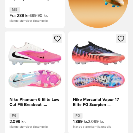
Attack - Blå/Hvid
MG
Fra
289 kr.
699,90 kr.
Mange størrelser tilgængelig
Åbner en Modal til at logge ind eller tilmelde dig som medle
Åbner en Modal til at logge i
Nike Phantom 6 Elite Low
Nike Mercurial Vapor 17
Cut FG Breakout -
Elite FG Scorpion -
Pink/Hvid/Sort
Blå/Rød/Sølv LIMITED
EDITION
FG
FG
2.099 kr.
1.889 kr.
2.099 kr.
Mange størrelser tilgængelig
Mange størrelser tilgængelig