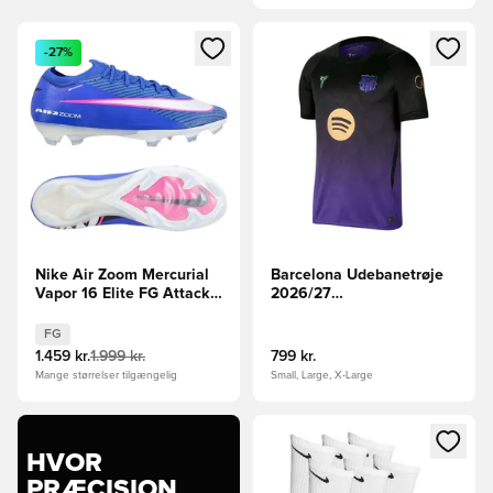
Åbner en Modal til at logge ind eller tilmelde dig som medle
Åbner en Modal til at logge i
-27%
Nike Air Zoom Mercurial
Barcelona Udebanetrøje
Vapor 16 Elite FG Attack -
2026/27
Blå/Hvid
FORUDBESTILLING
FG
1.459 kr.
1.999 kr.
799 kr.
Mange størrelser tilgængelig
Small, Large, X-Large
Åbner en Modal til at logge i
HVOR
PRÆCISION