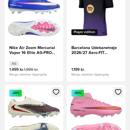
Player edition
Nike Air Zoom Mercurial
Barcelona Udebanetrøje
Vapor 16 Elite AG-PRO
2026/27 Aero-FIT
Attack - Blå/Hvid
Authentic
FORUDBESTILLING
AG
1.499 kr.
1.999 kr.
1.199 kr.
Mange størrelser tilgængelig
Mange størrelser tilgængelig
Åbner en Modal til at logge ind eller tilmelde dig som medle
Åbner en Modal til at logge i
-20%
-50%