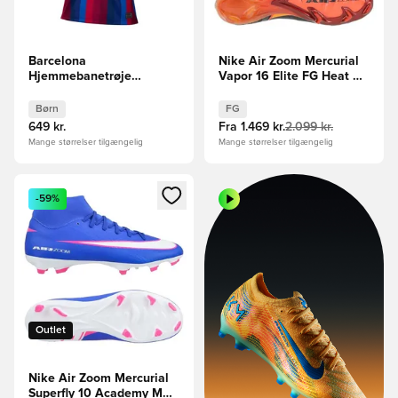
Barcelona
Nike Air Zoom Mercurial
Hjemmebanetrøje
Vapor 16 Elite FG Heat Up
2026/27 Børn
- Sort/Orange
Børn
FG
649 kr.
Fra
1.469 kr.
2.099 kr.
Mange størrelser tilgængelig
Mange størrelser tilgængelig
Åbner en Modal til at logge ind eller tilmelde dig som medle
-59%
Outlet
Nike Air Zoom Mercurial
Superfly 10 Academy MG