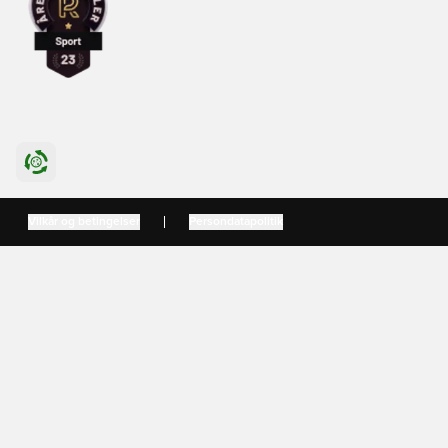
Køb i dit land
International
US
Danmark
Vilkår og betingelser
Persondatapolitik
Sverige
Norge
Suomi
Nederland
Deutschland
France
Österreich
Polska
Italia