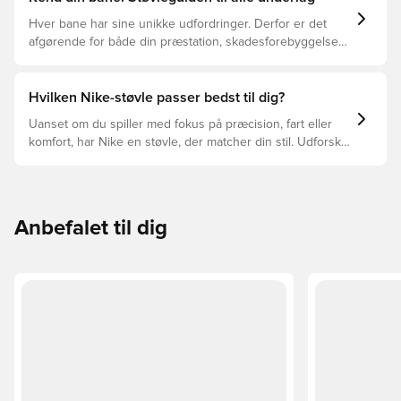
Hver bane har sine unikke udfordringer. Derfor er det
afgørende for både din præstation, skadesforebyggelse
og støvlernes levetid, at du vælger de rette støvler til
underlaget, du spiller på. Læs videre for at se, hvilke
støvler der er det bedste valg til de forskellige typer
Hvilken Nike-støvle passer bedst til dig?
underlag.
Uanset om du spiller med fokus på præcision, fart eller
komfort, har Nike en støvle, der matcher din stil. Udforsk
Phantom, Mercurial og Tiempo – og find den model, der
passer perfekt til dig og dit spil.
Anbefalet til dig