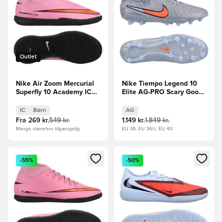
Outlet
Nike Air Zoom Mercurial
Nike Tiempo Legend 10
Superfly 10 Academy IC
Elite AG-PRO Scary Good
Scary Good -
- Blå/Sort
Pink/Sort/Orange Børn
IC
Børn
AG
Fra
269 kr.
549 kr.
1.149 kr.
1.849 kr.
Mange størrelser tilgængelig
EU 36, EU 36½, EU 40
Åbner en Modal til at logge ind eller tilmelde dig som medle
Åbner en Modal til at logge i
-55%
-50%