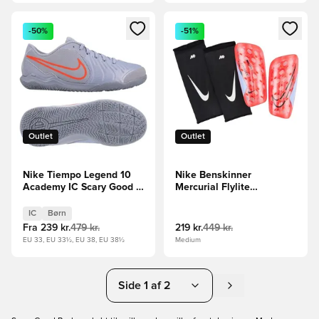
Åbner en Modal til at logge ind eller tilmelde dig som medle
Åbner en Modal til at logge i
-50%
-51%
Outlet
Outlet
Nike Tiempo Legend 10
Nike Benskinner
Academy IC Scary Good -
Mercurial Flylite
Blå/Sort Børn
Superlock Scary Good -
Rød/Blå/Sort
IC
Børn
Fra
239 kr.
479 kr.
219 kr.
449 kr.
EU 33, EU 33½, EU 38, EU 38½
Medium
Side 1 af 2