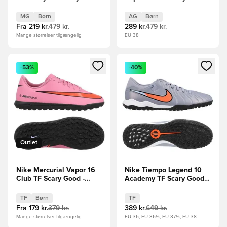
- Blå/Sort Børn
Scary Good -
Pink/Sort/Orange Børn
MG
Børn
AG
Børn
Fra
219 kr.
479 kr.
289 kr.
479 kr.
Mange størrelser tilgængelig
EU 38
Åbner en Modal til at logge ind eller tilmelde dig som medle
Åbner en Modal til at logge i
-53%
-40%
Outlet
Nike Mercurial Vapor 16
Nike Tiempo Legend 10
Club TF Scary Good -
Academy TF Scary Good -
Pink/Sort/Orange Børn
Blå/Sort
TF
Børn
TF
Fra
179 kr.
379 kr.
389 kr.
649 kr.
Mange størrelser tilgængelig
EU 36, EU 36½, EU 37½, EU 38