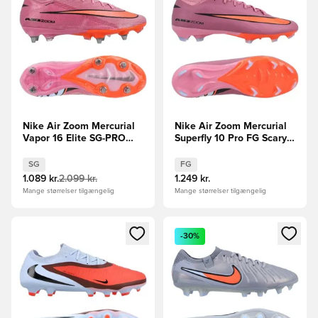
Nike Air Zoom Mercurial
Nike Air Zoom Mercurial
Vapor 16 Elite SG-PRO
Superfly 10 Pro FG Scary
Scary Good -
Good - Pink/Sort/Orange
Pink/Sort/Orange
SG
FG
1.089 kr.
2.099 kr.
1.249 kr.
Mange størrelser tilgængelig
Mange størrelser tilgængelig
Åbner en Modal til at logge ind eller tilmelde dig som medle
Åbner en Modal til at logge i
-30%