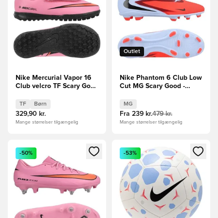
Outlet
Nike Mercurial Vapor 16
Nike Phantom 6 Club Low
Club velcro TF Scary Good
Cut MG Scary Good -
- Pink/Sort/Orange Børn
Blå/Rød
TF
Børn
MG
329,90 kr.
Fra
239 kr.
479 kr.
Mange størrelser tilgængelig
Mange størrelser tilgængelig
Åbner en Modal til at logge ind eller tilmelde dig som medle
Åbner en Modal til at logge i
-50%
-53%