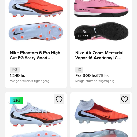
Outlet
Nike Phantom 6 Pro High
Nike Air Zoom Mercurial
Cut FG Scary Good -
Vapor 16 Academy IC
Blå/Rød
Scary Good -
Pink/Sort/Orange
FG
IC
1.249 kr.
Fra
309 kr.
679 kr.
Mange størrelser tilgængelig
Mange størrelser tilgængelig
Åbner en Modal til at logge ind eller tilmelde dig som medle
Åbner en Modal til at logge i
-29%