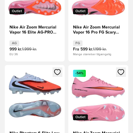
Outlet
Outlet
Nike Air Zoom Mercurial
Nike Air Zoom Mercurial
Vapor 16 Elite AG-PRO
Vapor 16 Pro FG Scary
Scary Good -
Good - Pink/Sort/Orange
Pink/Sort/Orange
AG
FG
999 kr.
1.999 kr.
Fra
599 kr.
1.199 kr.
EU 36
Mange størrelser tilgængelig
Åbner en Modal til at logge ind eller tilmelde dig som medle
Åbner en Modal til at logge i
-54%
Outlet