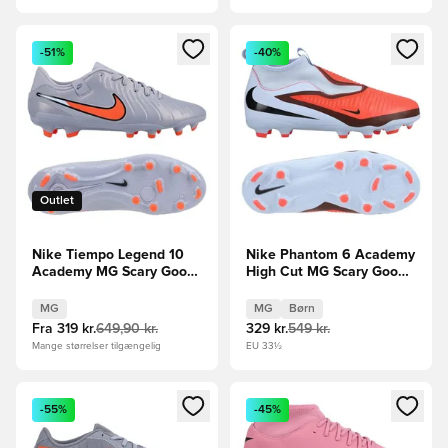
Åbner en Modal til at logge ind eller tilmelde dig som medle
Åbner en Modal til at logge i
-51%
-40%
Outlet
Nike Tiempo Legend 10
Nike Phantom 6 Academy
Academy MG Scary Good
High Cut MG Scary Good -
- Blå/Sort
Blå/Rød/Sort Børn
MG
MG
Børn
Fra
319 kr.
649,90 kr.
329 kr.
549 kr.
Mange størrelser tilgængelig
EU 33½
Åbner en Modal til at logge ind eller tilmelde dig som medle
Åbner en Modal til at logge i
-55%
-45%