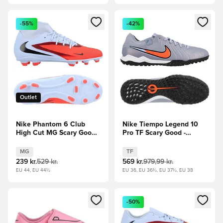
Åbner en Modal til at logge ind eller tilmelde dig som medle
Åbner en Modal til at logge i
-55%
-42%
Outlet
Nike Phantom 6 Club
Nike Tiempo Legend 10
High Cut MG Scary Good -
Pro TF Scary Good -
Blå/Rød
Blå/Sort
MG
TF
239 kr.
529 kr.
569 kr.
979,99 kr.
EU 44, EU 44½
EU 36, EU 36½, EU 37½, EU 38
Åbner en Modal til at logge ind eller tilmelde dig som medle
Åbner en Modal til at logge i
-50%