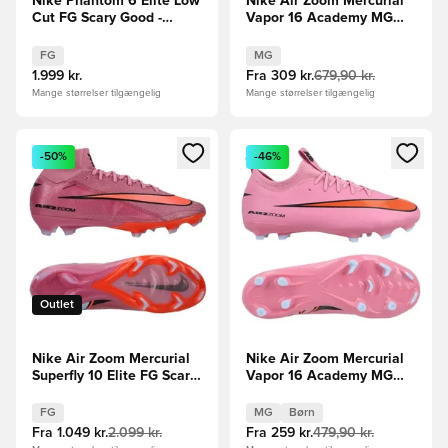
Nike Phantom 6 Elite Low
Nike Air Zoom Mercurial
Cut FG Scary Good -
Vapor 16 Academy MG
Blå/Rød
Scary Good -
Pink/Sort/Orange
FG
MG
1.999 kr.
Fra
309 kr.
679,90 kr.
Mange størrelser tilgængelig
Mange størrelser tilgængelig
Åbner en Modal til at logge ind eller tilmelde dig som medle
Åbner en Modal til at logge i
-50%
-46%
Outlet
Nike Air Zoom Mercurial
Nike Air Zoom Mercurial
Superfly 10 Elite FG Scary
Vapor 16 Academy MG
Good - Pink/Sort/Orange
Scary Good -
Pink/Sort/Orange Børn
FG
MG
Børn
Fra
1.049 kr.
2.099 kr.
Fra
259 kr.
479,90 kr.