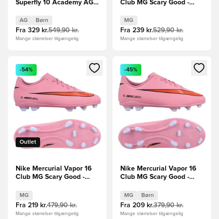
Superfly 10 Academy AG
Club MG Scary Good -
Scary Good -
Pink/Sort/Orange
Pink/Sort/Orange Børn
AG
Børn
MG
Fra
329 kr.
549,90 kr.
Fra
239 kr.
529,90 kr.
Mange størrelser tilgængelig
Mange størrelser tilgængelig
Åbner en Modal til at logge ind eller tilmelde dig som medle
Åbner en Modal til at logge i
-54%
-45%
Outlet
Nike Mercurial Vapor 16
Nike Mercurial Vapor 16
Club MG Scary Good -
Club MG Scary Good -
Pink/Sort/Orange
Pink/Sort/Orange Børn
MG
MG
Børn
Fra
219 kr.
479,90 kr.
Fra
209 kr.
379,90 kr.
Mange størrelser tilgængelig
Mange størrelser tilgængelig