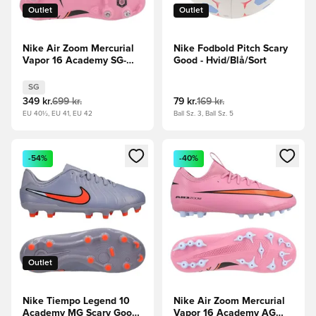
Outlet
Outlet
Nike Air Zoom Mercurial
Nike Fodbold Pitch Scary
Vapor 16 Academy SG-
Good - Hvid/Blå/Sort
PRO Anti-Clog Scary
Good - Pink/Sort/Orange
SG
349 kr.
699 kr.
79 kr.
169 kr.
EU 40½, EU 41, EU 42
Ball Sz. 3, Ball Sz. 5
Åbner en Modal til at logge ind eller tilmelde dig som medle
Åbner en Modal til at logge i
-54%
-40%
Outlet
Nike Tiempo Legend 10
Nike Air Zoom Mercurial
Academy MG Scary Good
Vapor 16 Academy AG