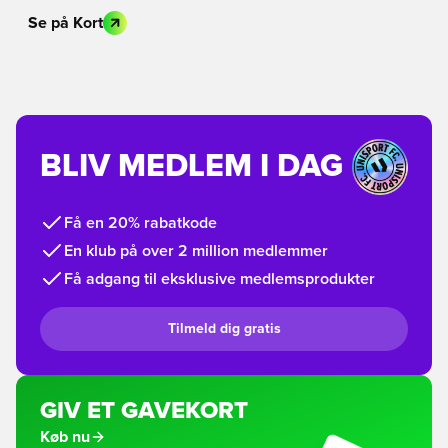
Se på Kort
BLIV MEDLEM I DAG
Få en 20% rabatkode
En klub på over 2 million medlemmer
Få adgang til eksklusive medlemsprodukter
Tilmeld dig gratis
GIV ET GAVEKORT
Køb nu