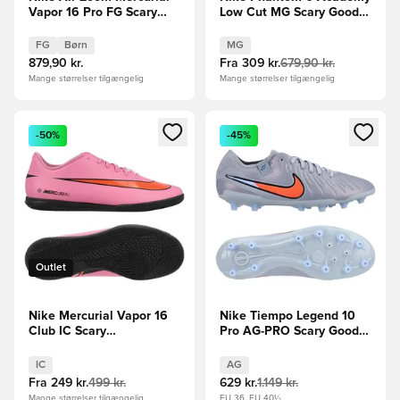
Vapor 16 Pro FG Scary
Low Cut MG Scary Good -
Good - Pink/Sort/Orange
Blå/Rød
Børn
FG
Børn
MG
879,90 kr.
Fra
309 kr.
679,90 kr.
Mange størrelser tilgængelig
Mange størrelser tilgængelig
Åbner en Modal til at logge ind eller tilmelde dig som medle
Åbner en Modal til at logge i
-50%
-45%
Outlet
Nike Mercurial Vapor 16
Nike Tiempo Legend 10
Club IC Scary
Pro AG-PRO Scary Good -
Good/Pink/Sort/Orange
Blå/Sort
IC
AG
Fra
249 kr.
499 kr.
629 kr.
1.149 kr.
Mange størrelser tilgængelig
EU 36, EU 40½