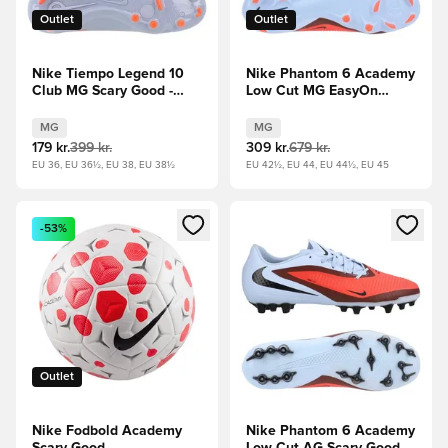
Outlet
Outlet
Nike Tiempo Legend 10
Nike Phantom 6 Academy
Club MG Scary Good -
Low Cut MG EasyOn
Blå/Sort
Scary Good - Blå/Rød
MG
MG
179 kr.
399 kr.
309 kr.
679 kr.
EU 36, EU 36½, EU 38, EU 38½
EU 42½, EU 44, EU 44½, EU 45
Åbner en Modal til at logge ind eller tilmelde dig som medle
Åbner en Modal til at logge i
-53%
Outlet
Nike Fodbold Academy
Nike Phantom 6 Academy