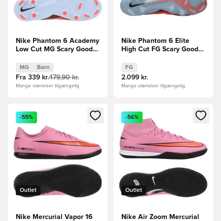
Nike Phantom 6 Academy
Nike Phantom 6 Elite
Low Cut MG Scary Good -
High Cut FG Scary Good -
Blå/Rød/Sort Børn
Blå/Rød/Sort
MG
Børn
FG
Fra
339 kr.
479,90 kr.
2.099 kr.
Mange størrelser tilgængelig
Mange størrelser tilgængelig
Åbner en Modal til at logge ind eller tilmelde dig som medle
Åbner en Modal til at logge i
-55%
-56%
Outlet
Outlet
Nike Mercurial Vapor 16
Nike Air Zoom Mercurial