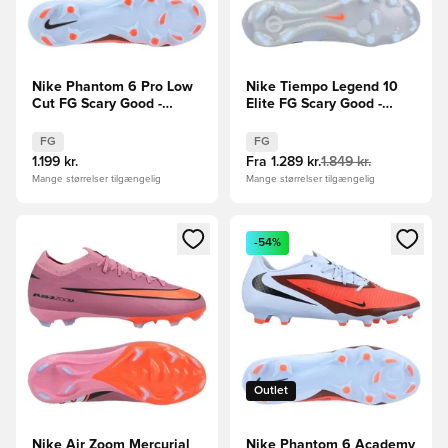
Nike Phantom 6 Pro Low
Nike Tiempo Legend 10
Cut FG Scary Good -
Elite FG Scary Good -
Blå/Rød
Blå/Sort
FG
FG
1.199 kr.
Fra
1.289 kr.
1.849 kr.
Mange størrelser tilgængelig
Mange størrelser tilgængelig
Åbner en Modal til at logge ind eller tilmelde dig som medle
Åbner en Modal til at logge i
-54%
Outlet
Nike Air Zoom Mercurial
Nike Phantom 6 Academy