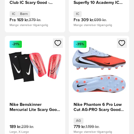
Club IC Scary Good -
Superfly 10 Academy IC
Pink/Sort/Orange Børn
Scary Good -
Pink/Sort/Orange
IC
Børn
IC
Fra
169 kr.
379 kr.
Fra
309 kr.
699 kr.
Mange størrelser tilgængelig
Mange størrelser tilgængelig
Åbner en Modal til at logge ind eller tilmelde dig som medle
Åbner en Modal til at logge i
-21%
-35%
Nike Benskinner
Nike Phantom 6 Pro Low
Mercurial Lite Scary Good
Cut AG-PRO Scary Good -
- Rød/Blå/Sort
Blå/Rød
AG
189 kr.
239 kr.
779 kr.
1.199 kr.
Large, X-Large
Mange størrelser tilgængelig