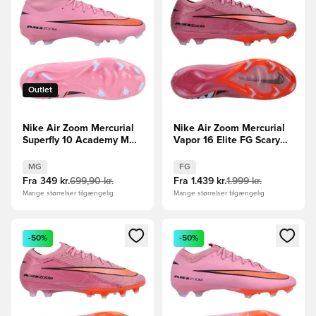
Outlet
Nike Air Zoom Mercurial
Nike Air Zoom Mercurial
Superfly 10 Academy MG
Vapor 16 Elite FG Scary
Scary Good -
Good - Pink/Sort/Orange
Pink/Sort/Orange
MG
FG
Fra
349 kr.
699,90 kr.
Fra
1.439 kr.
1.999 kr.
Mange størrelser tilgængelig
Mange størrelser tilgængelig
Åbner en Modal til at logge ind eller tilmelde dig som medle
Åbner en Modal til at logge i
-50%
-50%