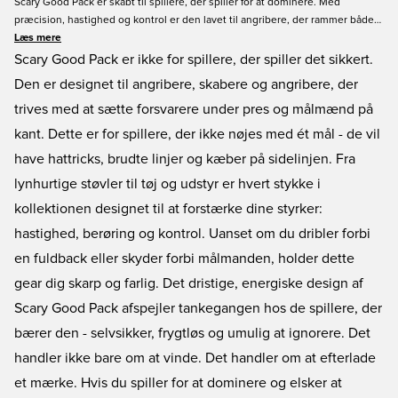
Scary Good Pack er skabt til spillere, der spiller for at dominere. Med
præcision, hastighed og kontrol er den lavet til angribere, der rammer både
forsvarere og målmænd frygt. Fra støvler til udstyr er hvert stykke
Læs mere
konstrueret til at frigøre din fulde offensive kraft. Ingen tilbageholdenhed -
Scary Good Pack er ikke for spillere, der spiller det sikkert.
denne pakke er skræmmende god.
Den er designet til angribere, skabere og angribere, der
trives med at sætte forsvarere under pres og målmænd på
kant. Dette er for spillere, der ikke nøjes med ét mål - de vil
have hattricks, brudte linjer og kæber på sidelinjen. Fra
lynhurtige støvler til tøj og udstyr er hvert stykke i
kollektionen designet til at forstærke dine styrker:
hastighed, berøring og kontrol. Uanset om du dribler forbi
en fuldback eller skyder forbi målmanden, holder dette
gear dig skarp og farlig. Det dristige, energiske design af
Scary Good Pack afspejler tankegangen hos de spillere, der
bærer den - selvsikker, frygtløs og umulig at ignorere. Det
handler ikke bare om at vinde. Det handler om at efterlade
et mærke. Hvis du spiller for at dominere og elsker at