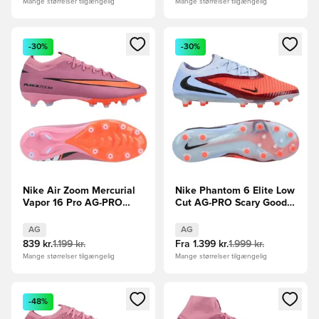
Mange størrelser tilgængelig
Mange størrelser tilgængelig
Åbner en Modal til at logge ind eller tilmelde dig som medle
Åbner en Modal til at logge i
-30%
-30%
Nike Air Zoom Mercurial
Nike Phantom 6 Elite Low
Vapor 16 Pro AG-PRO
Cut AG-PRO Scary Good -
Scary Good -
Blå/Rød
Pink/Sort/Orange
AG
AG
839 kr.
1.199 kr.
Fra
1.399 kr.
1.999 kr.
Mange størrelser tilgængelig
Mange størrelser tilgængelig
Åbner en Modal til at logge ind eller tilmelde dig som medle
Åbner en Modal til at logge i
-48%