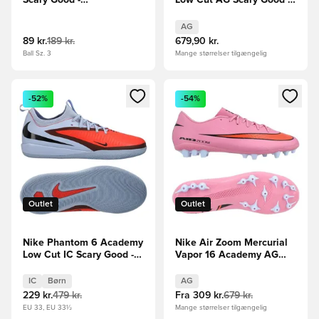
Scary Good -
Low Cut AG Scary Good -
Hvid/Rød/Sort
Blå/Rød/Sort
AG
89 kr.
189 kr.
679,90 kr.
Ball Sz. 3
Mange størrelser tilgængelig
Åbner en Modal til at logge ind eller tilmelde dig som medle
Åbner en Modal til at logge i
-52%
-54%
Outlet
Outlet
Nike Phantom 6 Academy
Nike Air Zoom Mercurial
Low Cut IC Scary Good -
Vapor 16 Academy AG
Blå/Rød/Sort Børn
Scary Good -
Pink/Sort/Orange
IC
Børn
AG
229 kr.
479 kr.
Fra
309 kr.
679 kr.
EU 33, EU 33½
Mange størrelser tilgængelig