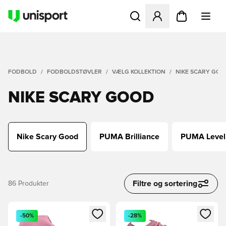
Åbner en Modal til at logge 
FODBOLD
FODBOLDSTØVLER
VÆLG KOLLEKTION
NIKE SCARY GOO
NIKE SCARY GOOD
Nike Scary Good
PUMA Brilliance
PUMA Level
Filtre og sortering
86
Produkter
Åbner en Modal til at logge ind eller tilmelde dig som medle
Åbner en Modal til at logge i
-50%
-28%