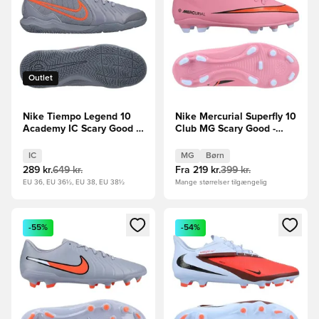
Outlet
Nike Tiempo Legend 10
Nike Mercurial Superfly 10
Academy IC Scary Good -
Club MG Scary Good -
Blå/Sort
Pink/Sort/Orange Børn
IC
MG
Børn
289 kr.
649 kr.
Fra
219 kr.
399 kr.
EU 36, EU 36½, EU 38, EU 38½
Mange størrelser tilgængelig
Åbner en Modal til at logge ind eller tilmelde dig som medle
Åbner en Modal til at logge i
-55%
-54%