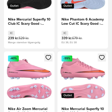
Outlet
Outlet
Nike Mercurial Superfly 10
Nike Phantom 6 Academy
Club IC Scary Good -
Low Cut IC Scary Good -
Pink/Sort/Orange
Blå/Rød
IC
IC
239 kr.
529 kr.
339 kr.
679 kr.
Mange størrelser tilgængelig
EU 36, EU 38
Åbner en Modal til at logge ind eller tilmelde dig som medle
Åbner en Modal til at logge i
-40%
-55%
Outlet
Nike Air Zoom Mercurial
Nike Mercurial Superfly 10