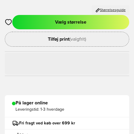
Størrelsesguide
Vælg størrelse
Åbner en Modal til at logge ind eller tilmelde dig som medlem
Tilføj print
(valgfrit)
På lager online
Leveringstid:
1-3 hverdage
Fri fragt ved køb over 699 kr