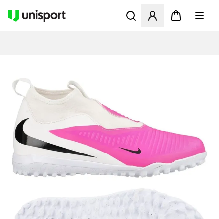
Åbner en Modal til at logge 