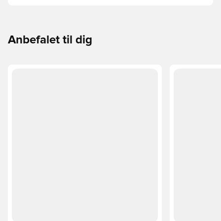
Phantom, Mercurial og Tiempo – og find den model, der
passer perfekt til dig og dit spil.
Anbefalet til dig