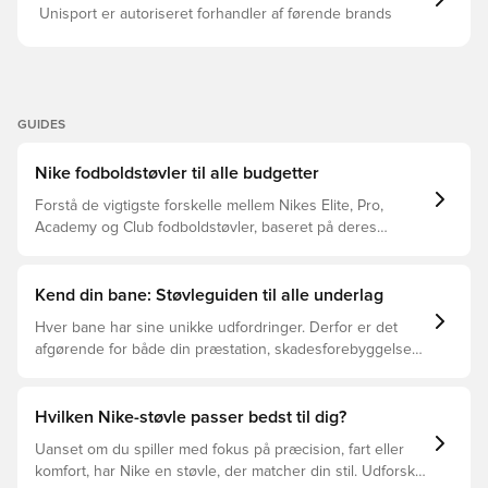
Unisport er autoriseret forhandler af førende brands
GUIDES
Nike fodboldstøvler til alle budgetter
Forstå de vigtigste forskelle mellem Nikes Elite, Pro,
Academy og Club fodboldstøvler, baseret på deres
funktioner, målgruppe og prisklasser.
Kend din bane: Støvleguiden til alle underlag
Hver bane har sine unikke udfordringer. Derfor er det
afgørende for både din præstation, skadesforebyggelse
og støvlernes levetid, at du vælger de rette støvler til
underlaget, du spiller på. Læs videre for at se, hvilke
støvler der er det bedste valg til de forskellige typer
Hvilken Nike-støvle passer bedst til dig?
underlag.
Uanset om du spiller med fokus på præcision, fart eller
komfort, har Nike en støvle, der matcher din stil. Udforsk