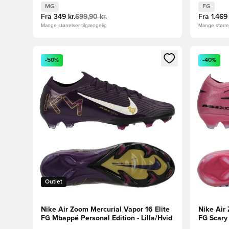
MG
FG
Fra
349 kr.
699,90 kr.
Fra
1.469 
Mange størrelser tilgængelig
Mange størrel
Åbner en Modal til at logge ind eller tilmelde dig so
Åbner en 
-50%
-40%
Outlet
Nike Air Zoom Mercurial Vapor 16 Elite
Nike Air 
FG Mbappé Personal Edition - Lilla/Hvid
FG Scary