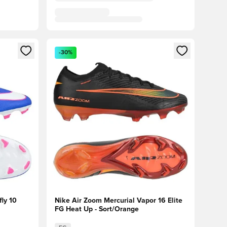
nd eller tilmelde dig som medlem
Åbner en Modal til at logge ind eller tilmelde di
-30%
ly 10
Nike Air Zoom Mercurial Vapor 16 Elite
FG Heat Up - Sort/Orange