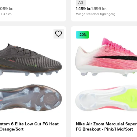
AG
.099 kr.
1.499 kr.
1.999 kr.
, EU 47½
Mange størrelser tilgængelig
m medlem
Modal til at logge ind eller tilmelde dig som medlem
Åbner en Modal til at logge i
-20%
ntom 6 Elite Low Cut FG Heat
Nike Air Zoom Mercurial Superf
/Orange/Sort
FG Breakout - Pink/Hvid/Sort