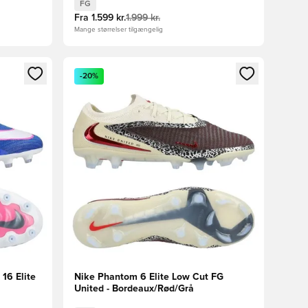
FG
Fra
1.599 kr.
1.999 kr.
Mange størrelser tilgængelig
nd eller tilmelde dig som medlem
Åbner en Modal til at logge ind eller tilmelde di
-20%
16 Elite
Nike Phantom 6 Elite Low Cut FG
United - Bordeaux/Rød/Grå