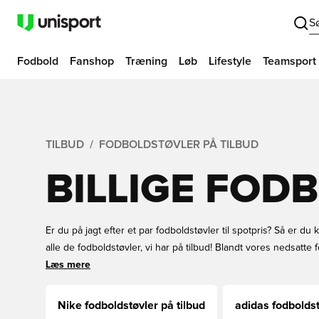
S
Fodbold
Fanshop
Træning
Løb
Lifestyle
Teamsport
TILBUD
FODBOLDSTØVLER PÅ TILBUD
BILLIGE FOD
Er du på jagt efter et par fodboldstøvler til spotpris? Så er du 
alle de fodboldstøvler, vi har på tilbud! Blandt vores nedsatte 
kunne tænke dig fra de alle de store mærker. Vores fodboldstøvl
Læs mere
størrelser, og modeller og til mange underlag. Køber du dine f
Unisport, kan du selvfølgelig altid tilføje både navn og flag! Al
Nike fodboldstøvler på tilbud
adidas fodboldst
Unisport!