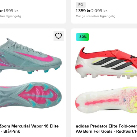
FG
kr.
1.999 kr.
1.359 kr.
2.099 kr.
ser tilgængelig
Mange størrelser tilgængelig
m medlem
Modal til at logge ind eller tilmelde dig som medlem
Åbner en Modal til at logge i
-30%
Zoom Mercurial Vapor 16 Elite
adidas Predator Elite Fold-ove
- Blå/Pink
AG Born For Goals - Rød/Sort/