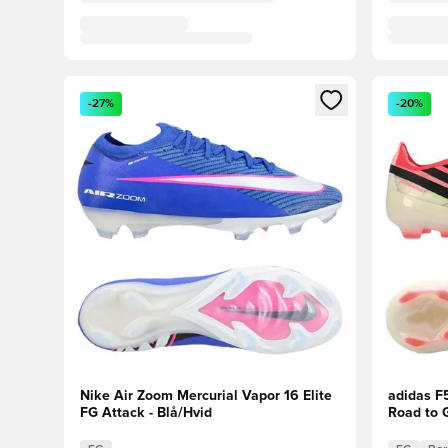
Åbner en Modal til at logge ind eller tilmelde dig so
Åbner en 
-27%
-20%
Nike Air Zoom Mercurial Vapor 16 Elite
adidas F
FG Attack - Blå/Hvid
Road to G