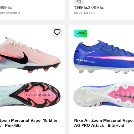
FG
.999 kr.
1.149 kr.
2.099 kr.
ser tilgængelig
EU 36, EU 36½
m medlem
Modal til at logge ind eller tilmelde dig som medlem
Åbner en Modal til at logge i
-25%
Zoom Mercurial Vapor 16 Elite
Nike Air Zoom Mercurial Vapor 
 - Pink/Blå
AG-PRO Attack - Blå/Hvid