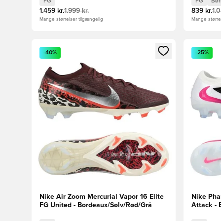
FG
FG
Bør
1.459 kr.
1.999 kr.
839 kr.
1.0
Mange størrelser tilgængelig
Mange størrel
Åbner en Modal til at logge ind eller tilmelde dig so
Åbner en 
-40%
-25%
Nike Air Zoom Mercurial Vapor 16 Elite
Nike Pha
FG United - Bordeaux/Sølv/Rød/Grå
Attack - 