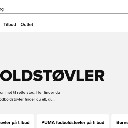
øg
Tilbud
Outlet
BOLDSTØVLER
kommet til rette sted. Her finder du
fodboldstøvler finder du alt, du
er på tilbud fås i et væld af farver,
odboldstøvler på tilbud hos
tid gode priser og hurtig levering hos
øvler på tilbud
PUMA fodboldstøvler på tilbud
Børne