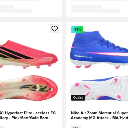
m medlem
Modal til at logge ind eller tilmelde dig som medlem
Åbner en Modal til at logge i
-59%
Outlet
50 Hyperfast Elite Laceless FG
Nike Air Zoom Mercurial Superf
lory - Pink/Sort/Guld Børn
Academy MG Attack - Blå/Hvid