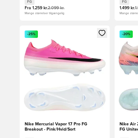
FG
FG
Fra
1.259 kr.
2.099 kr.
1.499 kr.
1
Mange størrelser tilgængelig
Mange størrel
Åbner en Modal til at logge ind eller tilmelde dig so
Åbner en 
-25%
-20%
Nike Mercurial Vapor 17 Pro FG
Nike Air 
Breakout - Pink/Hvid/Sort
FG United