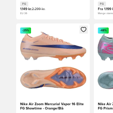
FG
FG
1.149 kr.
2.299 kr.
Fra
1.199 
EU 36
Mange størrel
Åbner en Modal til at logge ind eller tilmelde dig so
Åbner en 
-25%
-48%
Nike Air Zoom Mercurial Vapor 16 Elite
Nike Air 
FG Showtime - Orange/Blå
FG Prism 