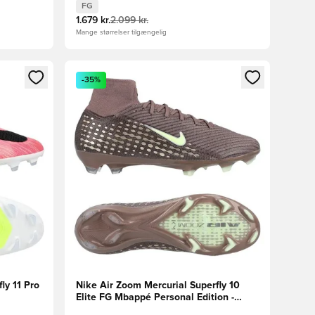
FG
1.679 kr.
2.099 kr.
Mange størrelser tilgængelig
nd eller tilmelde dig som medlem
Åbner en Modal til at logge ind eller tilmelde di
-35%
ly 11 Pro
Nike Air Zoom Mercurial Superfly 10
Elite FG Mbappé Personal Edition -
Brun/Sølv