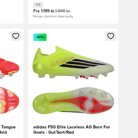
FG
Fra
1.199 kr.
1.999 kr.
Mange størrelser tilgængelig
nd eller tilmelde dig som medlem
Åbner en Modal til at logge ind eller tilmelde di
-30%
r Tongue
adidas F50 Elite Laceless AG Born For
Hvid
Goals - Gul/Sort/Rød