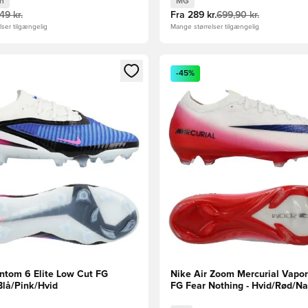
n
MG
49 kr.
Fra
289 kr.
699,90 kr.
ser tilgængelig
Mange størrelser tilgængelig
m medlem
Modal til at logge ind eller tilmelde dig som medlem
Åbner en Modal til at logge i
-45%
ntom 6 Elite Low Cut FG
Nike Air Zoom Mercurial Vapor 
Blå/Pink/Hvid
FG Fear Nothing - Hvid/Rød/N