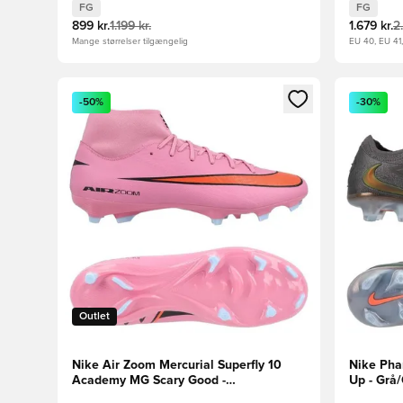
FG
FG
899 kr.
1.199 kr.
1.679 kr.
2
Mange størrelser tilgængelig
EU 40, EU 41
Åbner en Modal til at logge ind eller tilmelde dig so
Åbner en 
-50%
-30%
Outlet
Nike Air Zoom Mercurial Superfly 10
Nike Pha
Academy MG Scary Good -
Up - Grå
Pink/Sort/Orange