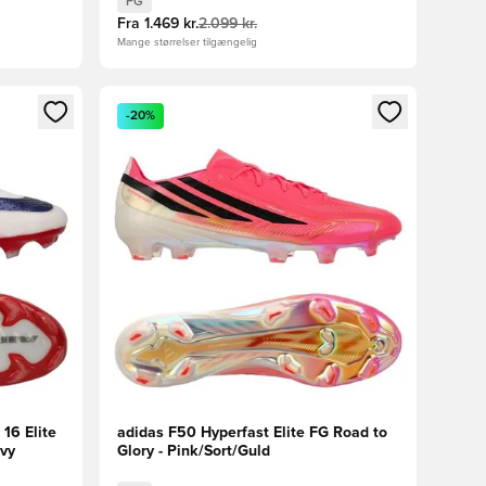
FG
Fra
1.469 kr.
2.099 kr.
Mange størrelser tilgængelig
nd eller tilmelde dig som medlem
Åbner en Modal til at logge ind eller tilmelde di
-20%
16 Elite
adidas F50 Hyperfast Elite FG Road to
avy
Glory - Pink/Sort/Guld