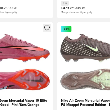
FG
kr.
2.099 kr.
1.079 kr.
1.349 kr.
ser tilgængelig
Mange størrelser tilgængelig
m medlem
Modal til at logge ind eller tilmelde dig som medlem
Åbner en Modal til at logge i
-35%
Zoom Mercurial Vapor 16 Elite
Nike Air Zoom Mercurial Vapor 
 Good - Pink/Sort/Orange
FG Mbappé Personal Edition - 