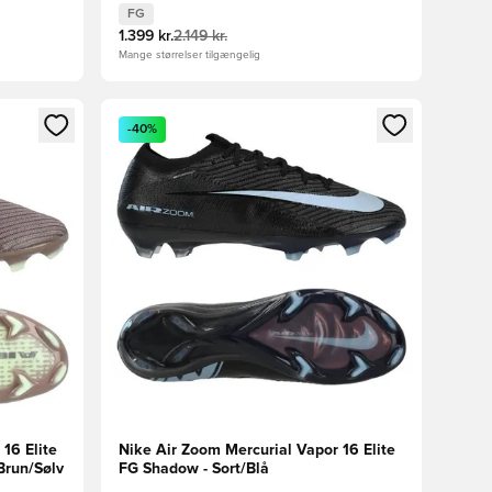
FG
1.399 kr.
2.149 kr.
Mange størrelser tilgængelig
nd eller tilmelde dig som medlem
Åbner en Modal til at logge ind eller tilmelde di
-40%
16 Elite
Nike Air Zoom Mercurial Vapor 16 Elite
Brun/Sølv
FG Shadow - Sort/Blå