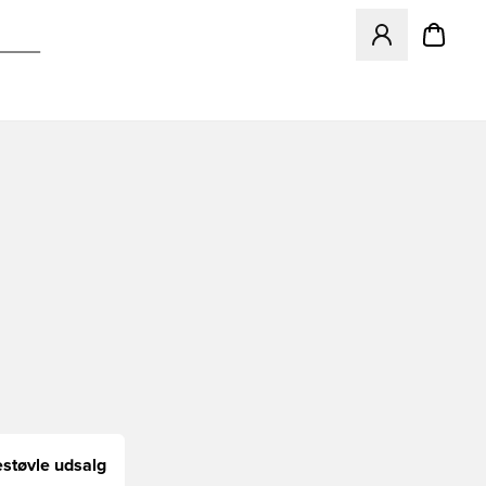
Åbner en Modal ti
støvle udsalg