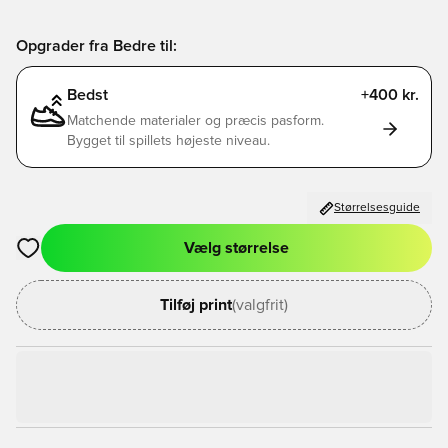
Opgrader fra Bedre til:
Bedst
+400 kr.
Matchende materialer og præcis pasform.
Bygget til spillets højeste niveau.
Størrelsesguide
Vælg størrelse
Åbner en Modal til at logge ind eller tilmelde dig som medlem
Tilføj print
(valgfrit)