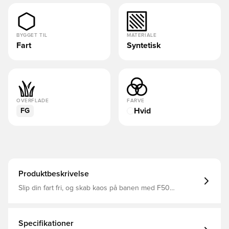
BYGGET TIL
MATERIALE
Fart
Syntetisk
OVERFLADE
FARVE
Hvid
FG
Produktbeskrivelse
Slip din fart fri, og skab kaos på banen med F50
Hyperfast Elite-fodboldstøvlerne til fast underlag.
Støvlerne er inspireret af den utrættelige jagt på at
præstere, og de er skabt til spillere, der trives med
hurtige bevægelser og afgørende øjeblikke.De har en
Specifikationer