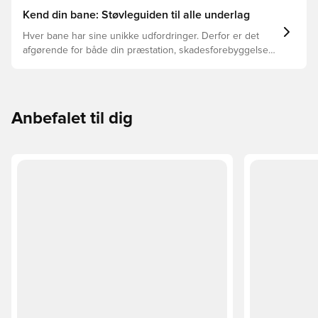
Kend din bane: Støvleguiden til alle underlag
Hver bane har sine unikke udfordringer. Derfor er det
afgørende for både din præstation, skadesforebyggelse
og støvlernes levetid, at du vælger de rette støvler til
underlaget, du spiller på. Læs videre for at se, hvilke
støvler der er det bedste valg til de forskellige typer
underlag.
Anbefalet til dig