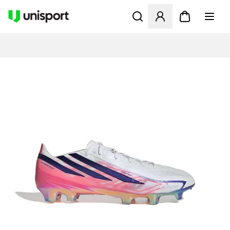
Åbner en Modal til at logge 