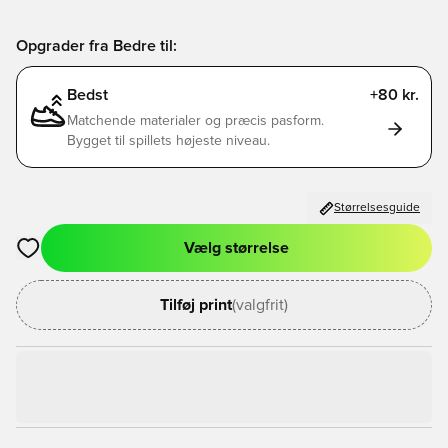
Opgrader fra Bedre til:
Bedst
+80 kr.
Matchende materialer og præcis pasform.
Bygget til spillets højeste niveau.
Størrelsesguide
Vælg størrelse
Åbner en Modal til at logge ind eller tilmelde dig som medlem
Tilføj print
(valgfrit)