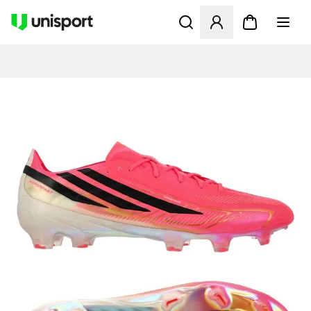
Åbner en Modal til at logge 