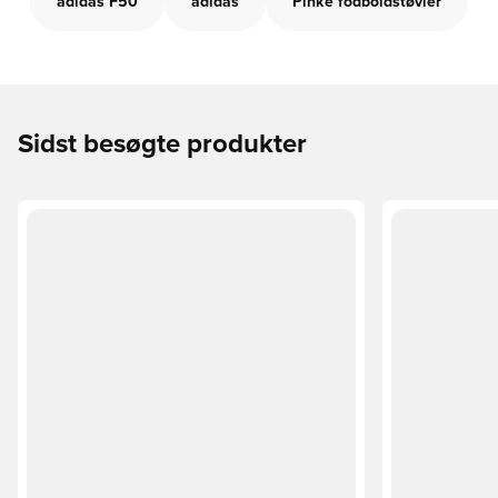
adidas F50
adidas
Pinke fodboldstøvler
Sidst besøgte produkter