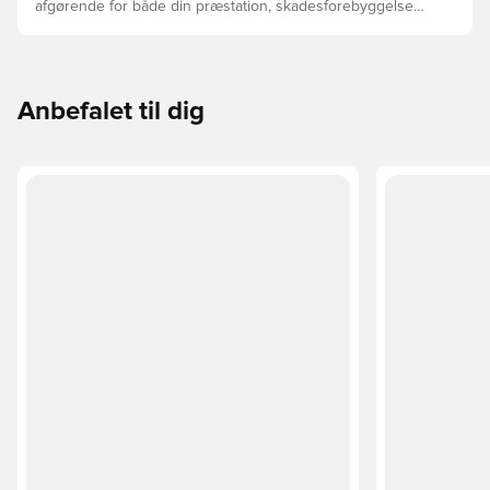
afgørende for både din præstation, skadesforebyggelse
og støvlernes levetid, at du vælger de rette støvler til
underlaget, du spiller på. Læs videre for at se, hvilke
støvler der er det bedste valg til de forskellige typer
underlag.
Anbefalet til dig