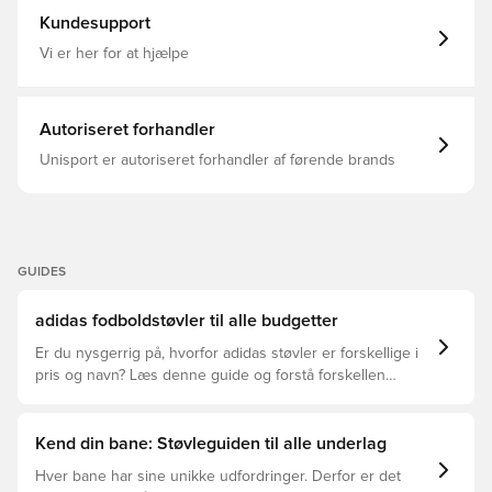
tunnelkonstruktion og TPU-forstærkninger, der tilpasser
Kundesupport
sig fodens form for en sikker og personlig pasform F50
CAGE+ præcisionsplaceret TPU-skin, der reagerer på
Vi er her for at hjælpe
eksplosive retningsskift og vendinger F50
SPEEDSYSTEM+ sålplade med en ultralet LX-plade i fuld
længde, designet til hurtige retningsskift og adrætte
bevægelser, hvor udskæringerne i sålen giver ekstra
Autoriseret forhandler
stivhed og et fjerlet, minimalistisk designudtryk Klassisk
adaptivt snøresystem Inkluderer en unikt designet
Unisport er autoriseret forhandler af førende brands
premium-æske, støvlepose og performance-indlægssåler,
inspireret af verdens største scene FG knopper til
naturlige græsbaner. Vægt: 179 gram Bemærk: adidas
oplyser, at farven på ydersålen kan aftage ved brug.
GUIDES
adidas fodboldstøvler til alle budgetter
Er du nysgerrig på, hvorfor adidas støvler er forskellige i
pris og navn? Læs denne guide og forstå forskellen
mellem Elite, Pro, League og Club.
Kend din bane: Støvleguiden til alle underlag
Hver bane har sine unikke udfordringer. Derfor er det