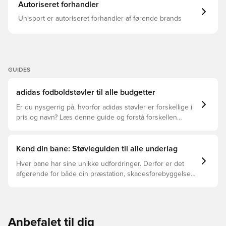
Autoriseret forhandler
Unisport er autoriseret forhandler af førende brands
GUIDES
adidas fodboldstøvler til alle budgetter
Er du nysgerrig på, hvorfor adidas støvler er forskellige i
pris og navn? Læs denne guide og forstå forskellen
mellem Elite, Pro, League og Club.
Kend din bane: Støvleguiden til alle underlag
Hver bane har sine unikke udfordringer. Derfor er det
afgørende for både din præstation, skadesforebyggelse
og støvlernes levetid, at du vælger de rette støvler til
underlaget, du spiller på. Læs videre for at se, hvilke
støvler der er det bedste valg til de forskellige typer
underlag.
Anbefalet til dig