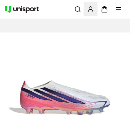
Åbner en Modal til at logge 