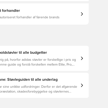
te touch. Disse fodboldstøvler kombinerer
 med stil og er en smart tilføjelse til dit udstyr.
pasform Snørebånd Overdel: Overige Materialen /
t forhandler
ialer Foring Og Bindsål: Overige Materialen / Tekstil-
dersål: Overige Materialen Compression Fit Tunnel-
autoriseret forhandler af førende brands
185 g SPRINTWEB-teknologi
oldstøvler til alle budgetter
ig på, hvorfor adidas støvler er forskellige i pris og
ne guide og forstå forskellen mellem Elite, Pro,
ub.
ne: Støvleguiden til alle underlag
r sine unikke udfordringer. Derfor er det afgørende
 præstation, skadesforebyggelse og støvlernes
 vælger de rette støvler til underlaget, du spiller på.
r at se, hvilke støvler der er det bedste valg til de
yper underlag.