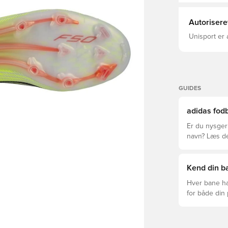
par det sids
funktionalitet
Almindelig 
Autorisere
Tekstil-mater
materialer Y
Unisport er 
pløs Vægt: 
GUIDES
adidas fodb
Er du nysgerr
navn? Læs den
League og Cl
Kend din ba
Hver bane ha
for både din
levetid, at du
Læs videre fo
forskellige t