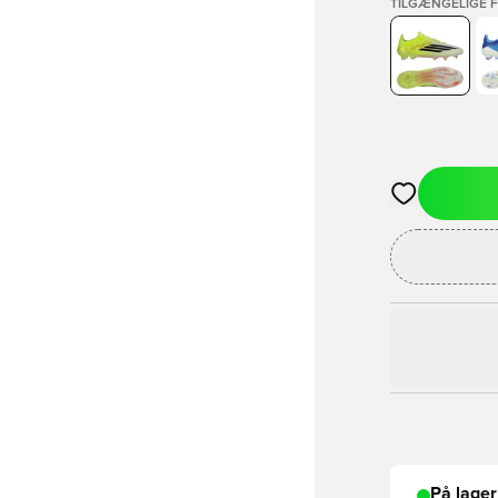
TILGÆNGELIGE 
Åbner en Moda
På lager