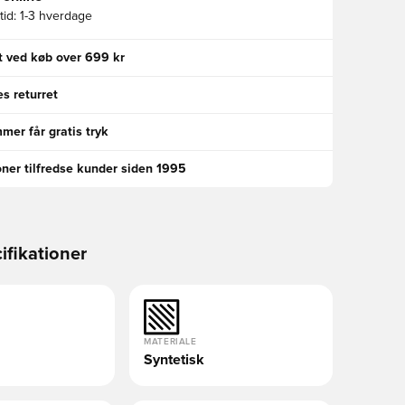
id:
1-3 hverdage
gt ved køb over 699 kr
s returret
er får gratis tryk
oner tilfredse kunder siden 1995
ifikationer
MATERIALE
Syntetisk