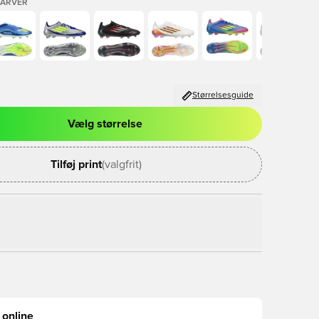
FARVER
Størrelsesguide
Vælg størrelse
l til at logge ind eller tilmelde dig som medlem
Tilføj print
(valgfrit)
 online