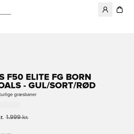
Åbner en Modal ti
S F50 ELITE FG BORN
OALS - GUL/SORT/RØD
aturlige græsbaner
r.
1.999 kr.