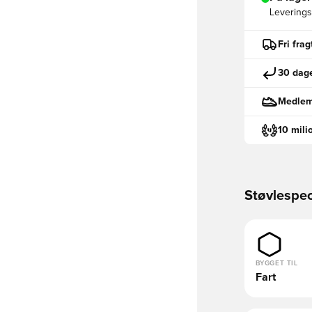
Leveringst
Fri fra
30 dage
Medlemm
10 mili
Støvlespec
BYGGET TIL
Fart