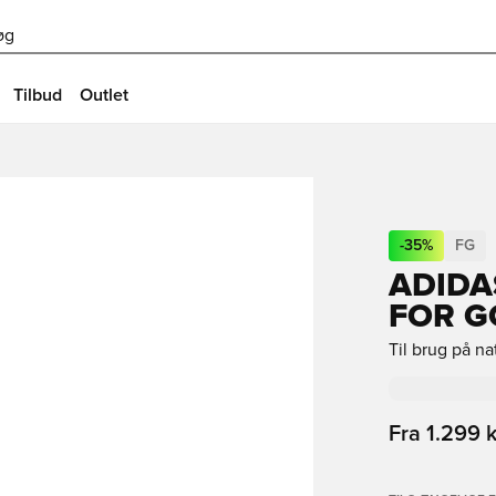
øg
Tilbud
Outlet
-
35
%
FG
ADIDA
FOR G
Til brug på n
Fra
1.299 k