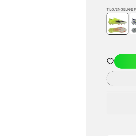
TILGÆNGELIGE 
Åbner en Moda