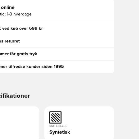
 online
id:
1-3 hverdage
gt ved køb over 699 kr
s returret
er får gratis tryk
oner tilfredse kunder siden 1995
ifikationer
MATERIALE
Syntetisk