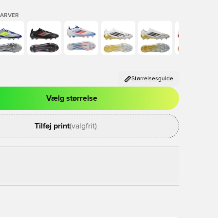
FARVER
Størrelsesguide
Vælg størrelse
l til at logge ind eller tilmelde dig som medlem
Tilføj print
(valgfrit)