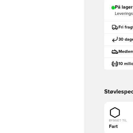
På lager
Leveringst
Fri fra
30 dage
Medlemm
10 mili
Støvlespec
BYGGET TIL
Fart