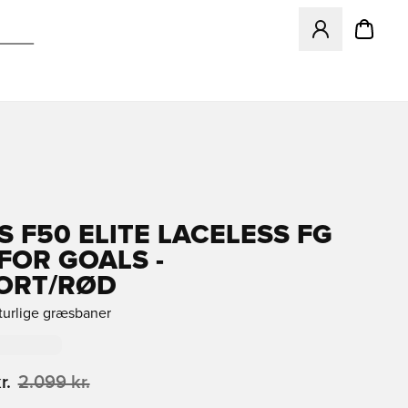
Åbner en Modal ti
S F50 ELITE LACELESS FG
FOR GOALS -
ORT/RØD
aturlige græsbaner
r.
2.099 kr.