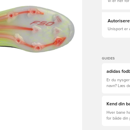
underlag og 
Vi er her for
Med afstivn
og halvkonis
fortsætter 
fodboldstøv
Autorisere
banen og mær
Almindelig p
Unisport er 
Tekstil-mater
materialer Y
SPRINTWEB 3D
aftagelige k
GUIDES
adidas fodb
Er du nysgerr
navn? Læs den
League og Cl
Kend din ba
Hver bane ha
for både din
levetid, at du