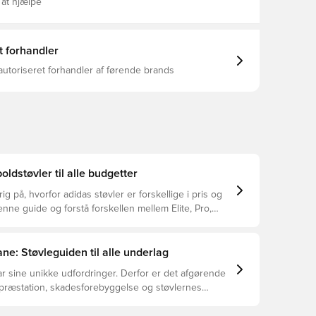
tilbyder pålideligt greb, når du bevæger dig rundt.
 at hjælpe
ing i mellemfoden og en kombination af bladformede
ke knopper for acceleration og hastighed.Vi
med at rykke grænserne for innovation med disse
ler med et ikonisk mærke. Du kan træde ind på
t forhandler
ke forskellen, mens du får styr på spillet.
asform Snøreløs Overdel: Overige Materialen /
autoriseret forhandler af førende brands
ialer Foring Og Bindsål: Overige Materialen / Tekstil-
dersål: Overige Materialen PRIMEKNIT-krave
-tekstur i høj opløsning Vægt: 178 g Ikke-
nopper
oldstøvler til alle budgetter
ig på, hvorfor adidas støvler er forskellige i pris og
ne guide og forstå forskellen mellem Elite, Pro,
ub.
ne: Støvleguiden til alle underlag
r sine unikke udfordringer. Derfor er det afgørende
 præstation, skadesforebyggelse og støvlernes
 vælger de rette støvler til underlaget, du spiller på.