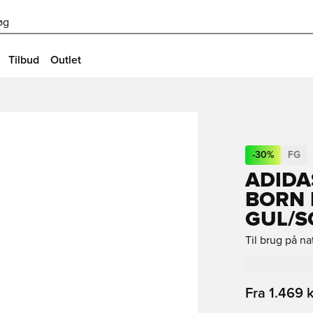
øg
Tilbud
Outlet
-
30
%
FG
ADIDA
BORN 
GUL/S
Til brug på n
Fra
1.469 k