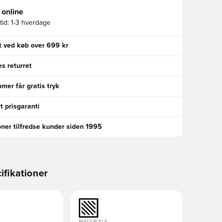
 online
id:
1-3 hverdage
gt ved køb over 699 kr
s returret
er får gratis tryk
t prisgaranti
oner tilfredse kunder siden 1995
ifikationer
MATERIALE