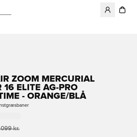
Åbner en Modal ti
AIR ZOOM MERCURIAL
 16 ELITE AG-PRO
IME - ORANGE/BLÅ
unstgræsbaner
.099 kr.