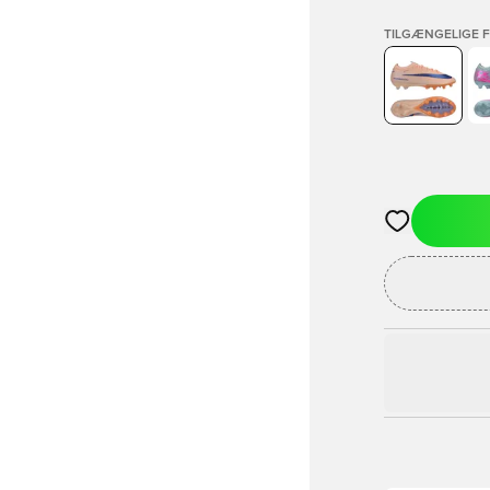
TILGÆNGELIGE 
Åbner en Moda