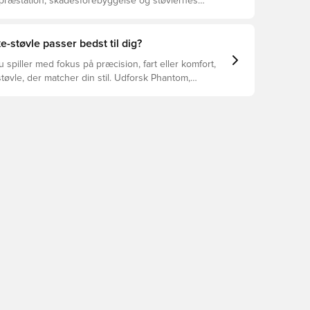
 præstation, skadesforebyggelse og støvlernes
 vælger de rette støvler til underlaget, du spiller på.
r at se, hvilke støvler der er det bedste valg til de
yper underlag.
e-støvle passer bedst til dig?
spiller med fokus på præcision, fart eller komfort,
tøvle, der matcher din stil. Udforsk Phantom,
Tiempo – og find den model, der passer perfekt til
.