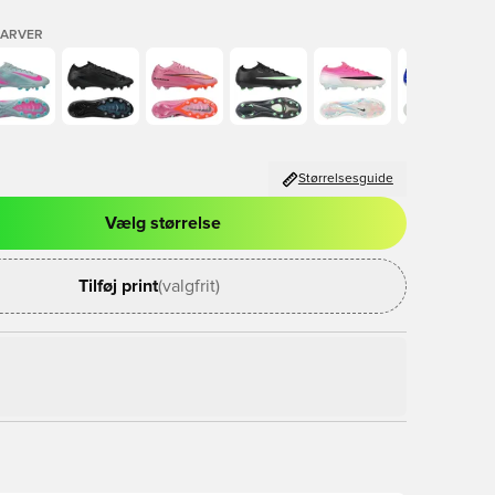
FARVER
Størrelsesguide
Vælg størrelse
l til at logge ind eller tilmelde dig som medlem
Tilføj print
(valgfrit)