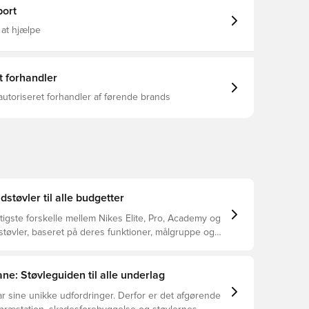
G-støvle specielt lavet til
ort
rven på ydersålen
ed brug.
 at hjælpe
t forhandler
autoriseret forhandler af førende brands
dstøvler til alle budgetter
tigste forskelle mellem Nikes Elite, Pro, Academy og
støvler, baseret på deres funktioner, målgruppe og
ne: Støvleguiden til alle underlag
r sine unikke udfordringer. Derfor er det afgørende