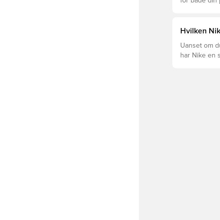
for både din
levetid, at du
Læs videre fo
forskellige t
Hvilken Nik
Uanset om du 
har Nike en s
Mercurial og 
dig og dit spil