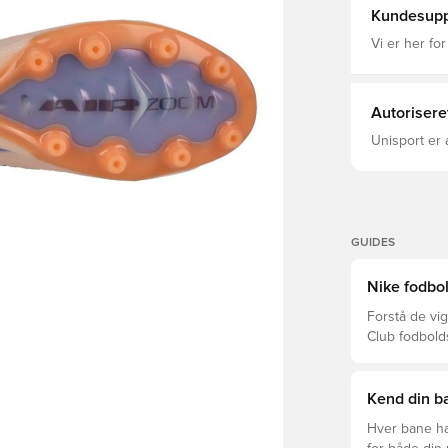
adaptivt snøresystem Dette er en A
Kundesupp
kunstgræsbaner. Bemærk: Nike oplyser, at fa
kan aftage v
Vi er her for
Autorisere
Unisport er 
GUIDES
Nike fodbol
Forstå de vig
Club fodbold
prisklasser.
Kend din ba
Hver bane ha