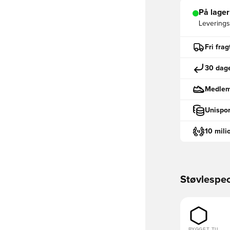
På lager
Leveringst
Fri fra
30 dage
Medlemm
Unispor
10 mili
Støvlespec
BYGGET TIL