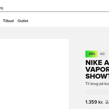
øg
Tilbud
Outlet
-
35
%
AG
NIKE 
VAPOR
SHOWT
Til brug på k
1.359 kr.
2