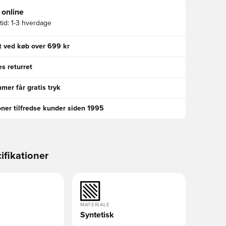
 online
id:
1-3 hverdage
gt ved køb over 699 kr
s returret
er får gratis tryk
oner tilfredse kunder siden 1995
ifikationer
MATERIALE
Syntetisk