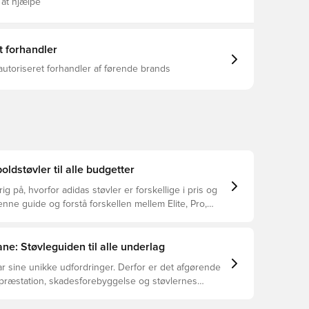
eknologien i mellemfoden tilføjer stabilitet og giver
 at hjælpe
 hårdere skud.Hver eneste detalje er designet til at
il, fra den sikre snøring til de avancerede materialer.
over din præstation, og få hvert skud til at tælle med
t forhandler
dersål Syntetisk ydersål til fast underlag Nanostrike+-
mmigrebselementer Let Strikeframe-plade Vægt:
autoriseret forhandler af førende brands
oldstøvler til alle budgetter
ig på, hvorfor adidas støvler er forskellige i pris og
ne guide og forstå forskellen mellem Elite, Pro,
ub.
ne: Støvleguiden til alle underlag
r sine unikke udfordringer. Derfor er det afgørende
 præstation, skadesforebyggelse og støvlernes
 vælger de rette støvler til underlaget, du spiller på.