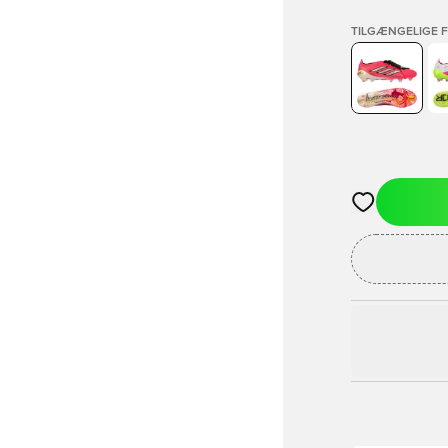
TILGÆNGELIGE 
Åbner en Moda