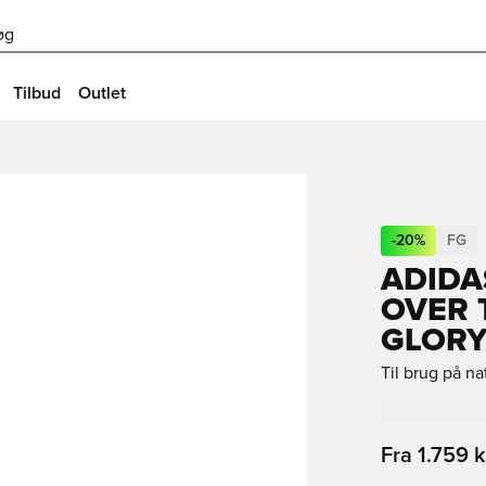
øg
Tilbud
Outlet
-
20
%
FG
ADIDA
OVER 
GLORY
Til brug på n
Fra
1.759 k