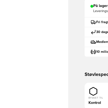
På lager
Leveringst
Fri fra
30 dage
Medlemm
10 mili
Støvlespec
BYGGET TIL
Kontrol