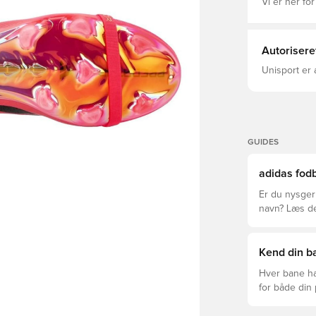
Powerspine-t
Vi er her for
mulighed for
styrke dit sp
Tag kontrol 
adidas. Almindelig pasform Snørebånd PRIMEKNIT-overdel
Autorisere
Syntetisk in
mesh med gu
Unisport er 
203,4 g
GUIDES
adidas fodb
Er du nysgerr
navn? Læs den
League og Cl
Kend din ba
Hver bane ha
for både din
levetid, at du