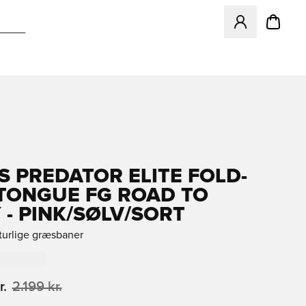
Åbner en Modal ti
S PREDATOR ELITE FOLD-
TONGUE FG ROAD TO
 - PINK/SØLV/SORT
aturlige græsbaner
r.
2.199 kr.