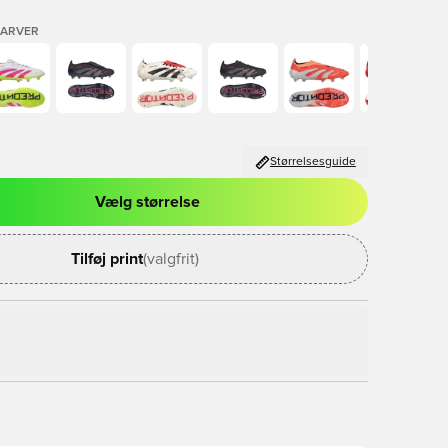
FARVER
Størrelsesguide
Vælg størrelse
l til at logge ind eller tilmelde dig som medlem
Tilføj print
(valgfrit)