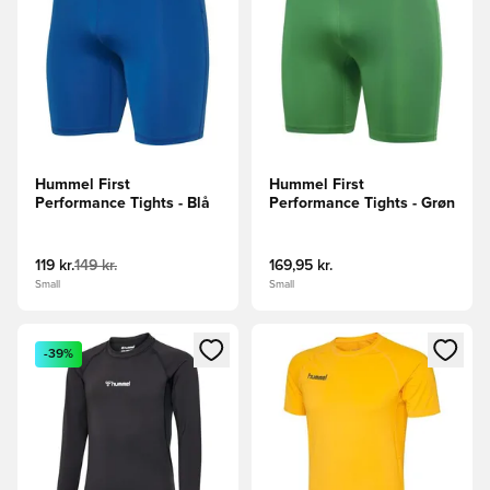
Hummel First
Hummel First
Performance Tights - Blå
Performance Tights - Grøn
119 kr.
149 kr.
169,95 kr.
Small
Small
Åbner en Modal til at logge ind eller tilmelde dig som medle
Åbner en Modal til at logge i
-39%