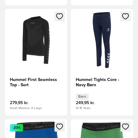
Åbner en Modal til at logge ind eller tilmelde dig som medle
Åbner en Modal til at logge i
Hummel First Seamless
Hummel Tights Core -
Top - Sort
Navy Børn
Børn
279,95 kr.
249,95 kr.
Small, Medium, X-Large
14-16 Years
Åbner en Modal til at logge ind eller tilmelde dig som medle
Åbner en Modal til at logge i
-20%