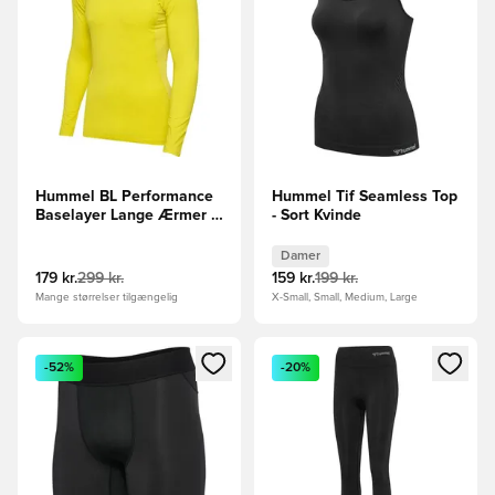
Hummel BL Performance
Hummel Tif Seamless Top
Baselayer Lange Ærmer -
- Sort Kvinde
Gul
Damer
179 kr.
299 kr.
159 kr.
199 kr.
Mange størrelser tilgængelig
X-Small, Small, Medium, Large
Åbner en Modal til at logge ind eller tilmelde dig som medle
Åbner en Modal til at logge i
-52%
-20%