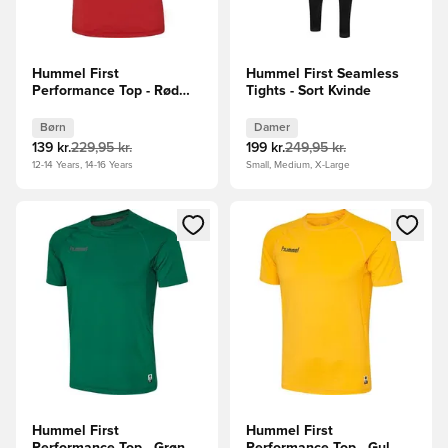
Hummel First
Hummel First Seamless
Performance Top - Rød
Tights - Sort Kvinde
Børn
Børn
Damer
139 kr.
229,95 kr.
199 kr.
249,95 kr.
12-14 Years, 14-16 Years
Small, Medium, X-Large
Åbner en Modal til at logge ind eller tilmelde dig som medle
Åbner en Modal til at logge i
Hummel First
Hummel First