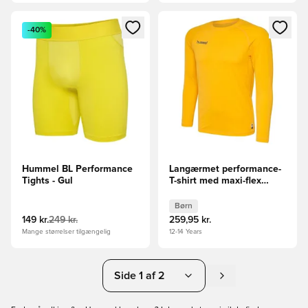
Åbner en Modal til at logge ind eller tilmelde dig som medle
Åbner en Modal til at logge i
-40%
Hummel BL Performance
Langærmet performance-
Tights - Gul
T-shirt med maxi-flex
underarmsindsatser
Børn
149 kr.
249 kr.
259,95 kr.
Mange størrelser tilgængelig
12-14 Years
Side 1 af 2