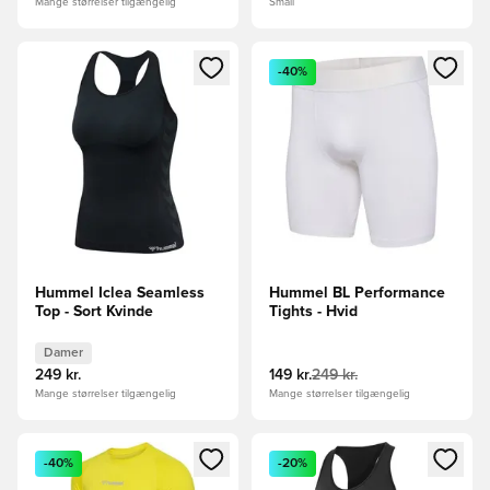
Mange størrelser tilgængelig
Small
Åbner en Modal til at logge ind eller tilmelde dig som medle
Åbner en Modal til at logge i
-40%
Hummel Iclea Seamless
Hummel BL Performance
Top - Sort Kvinde
Tights - Hvid
Damer
249 kr.
149 kr.
249 kr.
Mange størrelser tilgængelig
Mange størrelser tilgængelig
Åbner en Modal til at logge ind eller tilmelde dig som medle
Åbner en Modal til at logge i
-40%
-20%