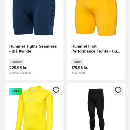
Hummel Tights Seamless
Hummel First
- Blå Kvinde
Performance Tights - Gul
Børn
Damer
Børn
229,95 kr.
179,95 kr.
X-Small, Medium
10-12 Years
Åbner en Modal til at logge ind eller tilmelde dig som medle
Åbner en Modal til at logge i
-39%