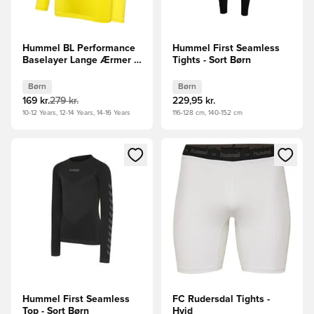
Hummel BL Performance
Hummel First Seamless
Baselayer Lange Ærmer -
Tights - Sort Børn
Gul Børn
Børn
Børn
169 kr.
279 kr.
229,95 kr.
10-12 Years, 12-14 Years, 14-16 Years
116-128 cm, 140-152 cm
Åbner en Modal til at logge ind eller tilmelde dig som medle
Åbner en Modal til at logge i
Hummel First Seamless
FC Rudersdal Tights -
Top - Sort Børn
Hvid