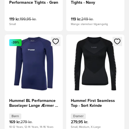
Performance Tights - Grøn
Tights - Navy
119 kr.
199,95 kr.
119 kr.
249 kr.
Small
Mange størrelser tilgængelig
Åbner en Modal til at logge ind eller tilmelde dig som medle
Åbner en Modal til at logge i
-39%
Hummel BL Performance
Hummel First Seamless
Baselayer Lange Ærmer -
Top - Sort Kvinde
Navy Børn
Børn
Damer
169 kr.
279 kr.
279,95 kr.
10-12 Years, 12-14 Years, 14-16 Years
Small, Medium, X-Large