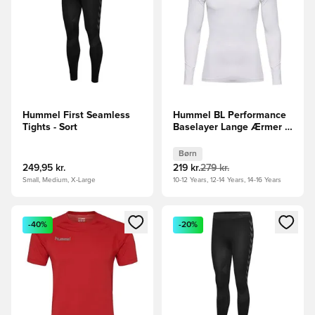
Hummel First Seamless
Hummel BL Performance
Tights - Sort
Baselayer Lange Ærmer -
Hvid Børn
Børn
249,95 kr.
219 kr.
279 kr.
Small, Medium, X-Large
10-12 Years, 12-14 Years, 14-16 Years
Åbner en Modal til at logge ind eller tilmelde dig som medle
Åbner en Modal til at logge i
-40%
-20%