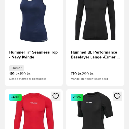
Hummel Tif Seamless Top
Hummel BL Performance
- Navy Kvinde
Baselayer Lange Ærmer -
Sort
Damer
119 kr.
199 kr.
179 kr.
299 kr.
Mange størrelser tilgængelig
Mange størrelser tilgængelig
Åbner en Modal til at logge ind eller tilmelde dig som medle
Åbner en Modal til at logge i
-40%
-52%