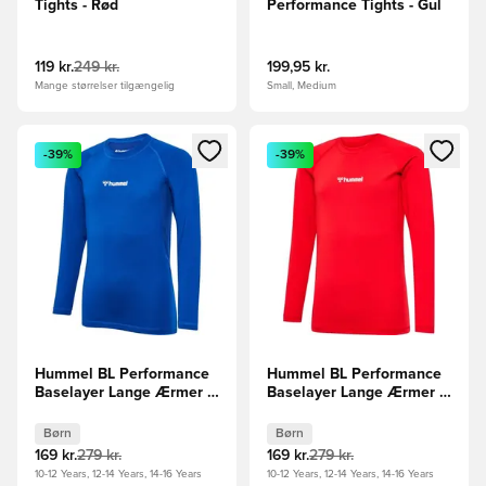
Tights - Rød
Performance Tights - Gul
119 kr.
249 kr.
199,95 kr.
Mange størrelser tilgængelig
Small, Medium
Åbner en Modal til at logge ind eller tilmelde dig som medle
Åbner en Modal til at logge i
-39%
-39%
Hummel BL Performance
Hummel BL Performance
Baselayer Lange Ærmer -
Baselayer Lange Ærmer -
Ægte blå Børn
Rød Børn
Børn
Børn
169 kr.
279 kr.
169 kr.
279 kr.
10-12 Years, 12-14 Years, 14-16 Years
10-12 Years, 12-14 Years, 14-16 Years