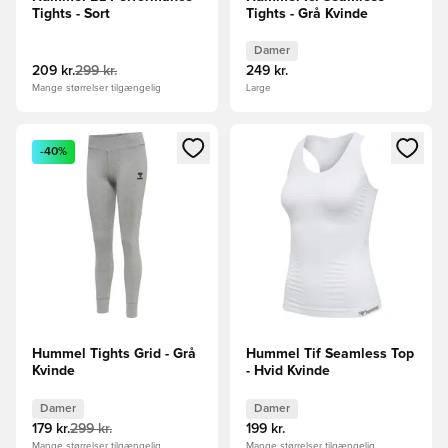
Tights - Sort
Tights - Grå Kvinde
Damer
209 kr.
299 kr.
249 kr.
Mange størrelser tilgængelig
Large
Åbner en Modal til at logge ind eller tilmelde dig som medle
Åbner en Modal til at logge i
-40%
Hummel Tights Grid - Grå
Hummel Tif Seamless Top
Kvinde
- Hvid Kvinde
Damer
Damer
179 kr.
299 kr.
199 kr.
Mange størrelser tilgængelig
Mange størrelser tilgængelig