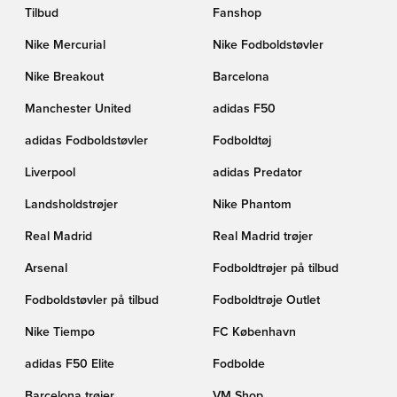
Tilbud
Fanshop
Nike Mercurial
Nike Fodboldstøvler
Nike Breakout
Barcelona
Manchester United
adidas F50
adidas Fodboldstøvler
Fodboldtøj
Liverpool
adidas Predator
Landsholdstrøjer
Nike Phantom
Real Madrid
Real Madrid trøjer
Arsenal
Fodboldtrøjer på tilbud
Fodboldstøvler på tilbud
Fodboldtrøje Outlet
Nike Tiempo
FC København
adidas F50 Elite
Fodbolde
Barcelona trøjer
VM Shop