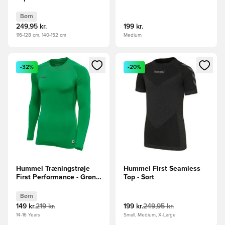
Børn
249,95 kr.
199 kr.
116-128 cm, 140-152 cm
Medium
Åbner en Modal til at logge ind eller tilmelde dig som medle
Åbner en Modal til at logge i
-32%
-20%
Hummel Træningstrøje
Hummel First Seamless
First Performance - Grøn
Top - Sort
Børn
Børn
149 kr.
219 kr.
199 kr.
249,95 kr.
14-16 Years
Small, Medium, X-Large