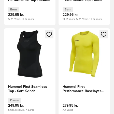
Performance Top - Grøn
Performance Top - Gul
Børn
Børn
Børn
Børn
229,95 kr.
229,95 kr.
12-14 Years, 14-16 Years
10-12 Years, 12-14 Years, 14-16 Years
Åbner en Modal til at logge ind eller tilmelde dig som medle
Åbner en Modal til at logge i
Hummel First Seamless
Hummel First
Top - Sort Kvinde
Performance Baselayer
Lange Ærmer - Gul
Damer
249,95 kr.
279,95 kr.
Small, Medium, X-Large
XX-Large