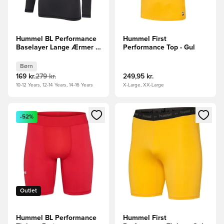
Hummel BL Performance
Hummel First
Baselayer Lange Ærmer -
Performance Top - Gul
Sort Børn
Børn
169 kr.
279 kr.
249,95 kr.
10-12 Years, 12-14 Years, 14-16 Years
X-Large, XX-Large
Åbner en Modal til at logge ind eller tilmelde dig som medle
Åbner en Modal til at logge i
-52%
Outlet
Hummel BL Performance
Hummel First