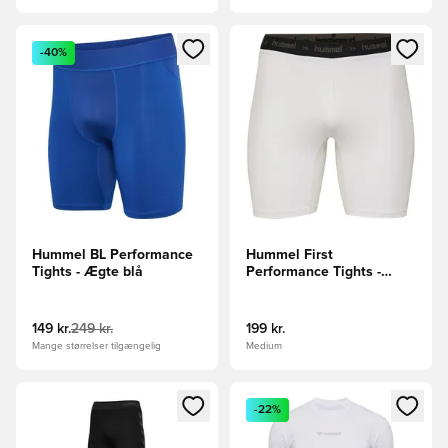
Åbner en Modal til at logge ind eller tilmelde dig som medle
Åbner en Modal til at logge i
-40%
Hummel BL Performance
Hummel First
Tights - Ægte blå
Performance Tights -
Hvid/Sort
149 kr.
249 kr.
199 kr.
Mange størrelser tilgængelig
Medium
Åbner en Modal til at logge ind eller tilmelde dig som medle
Åbner en Modal til at logge i
-22%