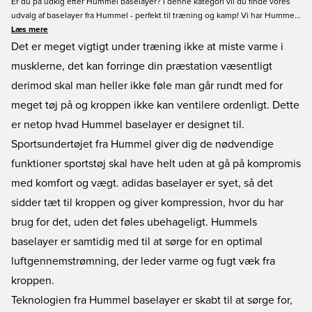
Er du på udkig efter Hummel baselayer? I denne kategori vil du finde vores
udvalg af baselayer fra Hummel - perfekt til træning og kamp! Vi har Hummel
baselayer i forskellige farver størrelser, hvorfor vi er sikre på, at der noget i
Læs mere
denne kategori, som vil imødekomme dine behov! Når du køber Hummel
Det er meget vigtigt under træning ikke at miste varme i
baselayer på Unisport.dk, så er du garanteret gode priser og hurtig levering
musklerne, det kan forringe din præstation væsentligt 
og det er nemt og sikkert at placere en ordrer online hos Unisport! Køb dit
derimod skal man heller ikke føle man går rundt med for
Hummel baselayer i dag!
meget tøj på og kroppen ikke kan ventilere ordenligt. Dette
er netop hvad Hummel baselayer er designet til.
Sportsundertøjet fra Hummel giver dig de nødvendige
funktioner sportstøj skal have helt uden at gå på kompromis
med komfort og vægt. adidas baselayer er syet, så det
sidder tæt til kroppen og giver kompression, hvor du har
brug for det, uden det føles ubehageligt. Hummels
baselayer er samtidig med til at sørge for en optimal
luftgennemstrømning, der leder varme og fugt væk fra
kroppen.
Teknologien fra Hummel baselayer er skabt til at sørge for,