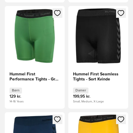
Åbner en Modal til at logge ind eller tilmelde dig som medle
Åbner en Modal til at logge i
Hummel First
Hummel First Seamless
Performance Tights - Grøn
Tights - Sort Kvinde
Børn
Børn
Damer
129 kr.
199,95 kr.
14-16 Years
Small, Medium, X-Large
Åbner en Modal til at logge ind eller tilmelde dig som medle
Åbner en Modal til at logge i