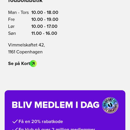
fodboldbutik
Man - Tors
10.00 - 18.00
Fre
10.00 - 19.00
Lør
10.00 - 17.00
Søn
11.00 - 16.00
Vimmelskaftet 42,
1161 Copenhagen
Se på Kort
BLIV MEDLEM I DAG
Få en 20% rabatkode
En klub på over 2 million medlemmer