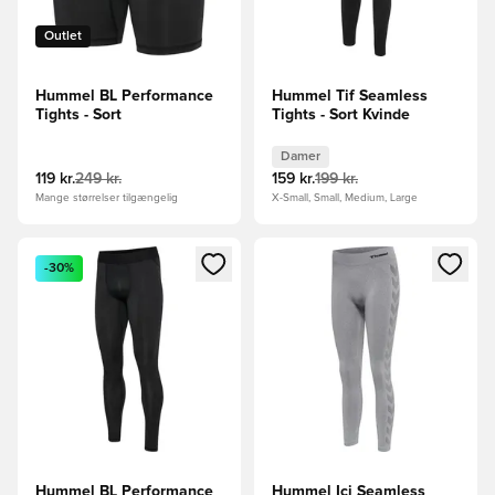
Outlet
Hummel BL Performance
Hummel Tif Seamless
Tights - Sort
Tights - Sort Kvinde
Damer
119 kr.
249 kr.
159 kr.
199 kr.
Mange størrelser tilgængelig
X-Small, Small, Medium, Large
Åbner en Modal til at logge ind eller tilmelde dig som medle
Åbner en Modal til at logge i
-30%
Hummel BL Performance
Hummel Ici Seamless