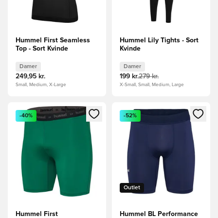
Hummel First Seamless
Hummel Lily Tights - Sort
Top - Sort Kvinde
Kvinde
Damer
Damer
249,95 kr.
199 kr.
279 kr.
Small, Medium, X-Large
X-Small, Small, Medium, Large
Åbner en Modal til at logge ind eller tilmelde dig som medle
Åbner en Modal til at logge i
-40%
-52%
Outlet
Hummel First
Hummel BL Performance