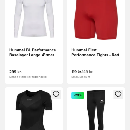
Hummel BL Performance
Hummel First
Baselayer Lange Ærmer -
Performance Tights - Rød
Hvid
299 kr.
119 kr.
149 kr.
Mange størrelser tilgængelig
Small, Medium
Åbner en Modal til at logge ind eller tilmelde dig som medle
Åbner en Modal til at logge i
-29%