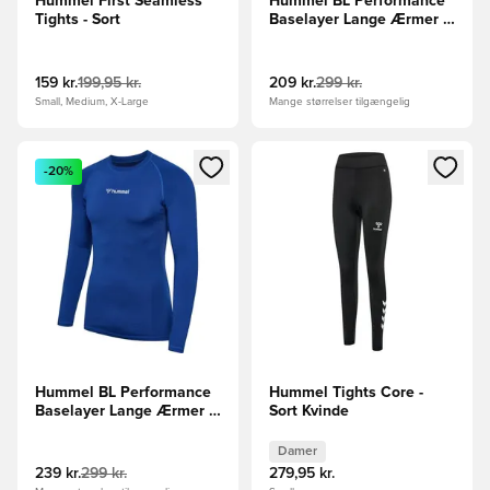
Hummel First Seamless
Hummel BL Performance
Tights - Sort
Baselayer Lange Ærmer -
Navy
159 kr.
199,95 kr.
209 kr.
299 kr.
Small, Medium, X-Large
Mange størrelser tilgængelig
Åbner en Modal til at logge ind eller tilmelde dig som medle
Åbner en Modal til at logge i
-20%
Hummel BL Performance
Hummel Tights Core -
Baselayer Lange Ærmer -
Sort Kvinde
Ægte blå
Damer
239 kr.
299 kr.
279,95 kr.