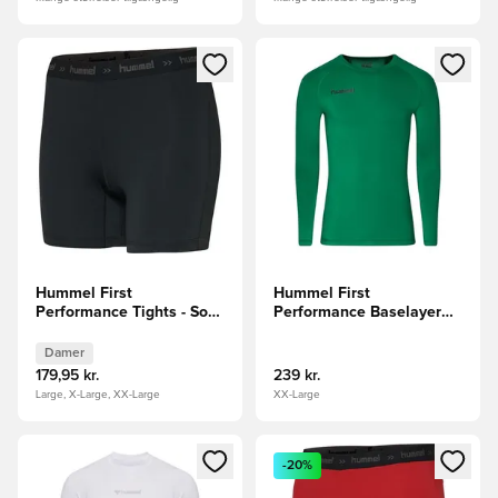
Åbner en Modal til at logge ind eller tilmelde dig som medle
Åbner en Modal til at logge i
Hummel First
Hummel First
Performance Tights - Sort
Performance Baselayer
Kvinde
Lange Ærmer - Grøn
Damer
179,95 kr.
239 kr.
Large, X-Large, XX-Large
XX-Large
Åbner en Modal til at logge ind eller tilmelde dig som medle
Åbner en Modal til at logge i
-20%