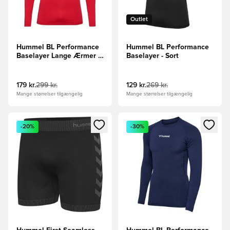
Outlet
Hummel BL Performance
Hummel BL Performance
Baselayer Lange Ærmer -
Baselayer - Sort
Rød
179 kr.
299 kr.
129 kr.
269 kr.
Mange størrelser tilgængelig
Mange størrelser tilgængelig
Åbner en Modal til at logge ind eller tilmelde dig som medle
Åbner en Modal til at logge i
-20%
-30%