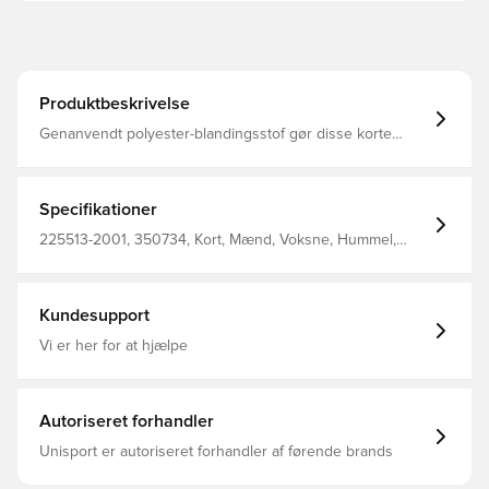
Produktbeskrivelse
Genanvendt polyester-blandingsstof gør disse korte
hummel tights strækbare og behagelige med masser af
plads til bevægelse. hmlBL PERFORMANCE TIGHTS
sidder tæt til kroppen og gør brug af BEECOOL®
teknologi til at transportere fugt væk under træning.
Specifikationer
225513-2001, 350734, Kort, Mænd, Voksne, Hummel,
Baselayer, 88% Pl, 12% Ea - Knit, Sort
Kundesupport
Vi er her for at hjælpe
Autoriseret forhandler
Unisport er autoriseret forhandler af førende brands