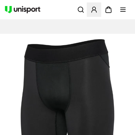
Åbner en Modal til at logge 