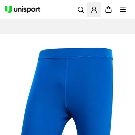
Åbner en Modal til at logge 