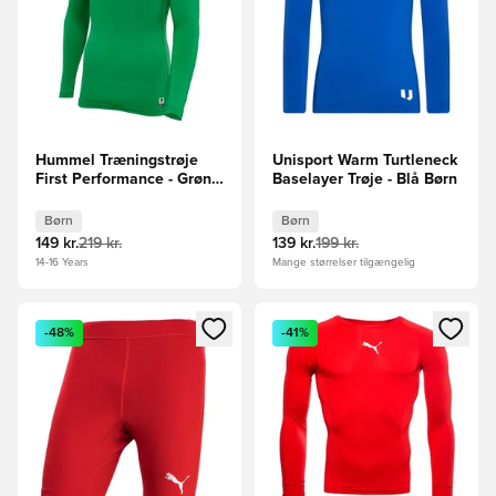
Hummel Træningstrøje
Unisport Warm Turtleneck
First Performance - Grøn
Baselayer Trøje - Blå Børn
Børn
Børn
Børn
149 kr.
219 kr.
139 kr.
199 kr.
14-16 Years
Mange størrelser tilgængelig
Åbner en Modal til at logge ind eller tilmelde dig som medle
Åbner en Modal til at logge i
-48%
-41%