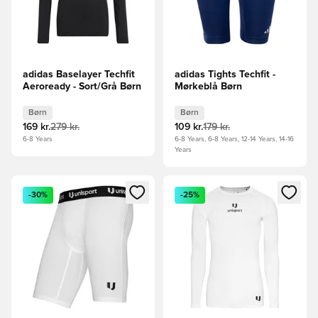
adidas Baselayer Techfit
adidas Tights Techfit -
Aeroready - Sort/Grå Børn
Mørkeblå Børn
Børn
Børn
169 kr.
279 kr.
109 kr.
179 kr.
6-8 Years
6-8 Years, 6-8 Years, 12-14 Years, 14-16
Years
Åbner en Modal til at logge ind eller tilmelde dig som medle
Åbner en Modal til at logge i
-30%
-25%