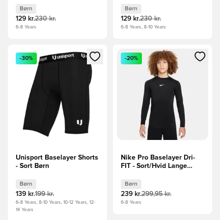
Børn
Børn
129 kr.
230 kr.
129 kr.
230 kr.
6-8 Years
6-8 Years, 8-10 Years
Åbner en Modal til at logge ind eller tilmelde dig som medle
Åbner en Modal til at logge i
-30%
-20%
Unisport Baselayer Shorts
Nike Pro Baselayer Dri-
- Sort Børn
FIT - Sort/Hvid Lange
Ærmer Børn
Børn
Børn
139 kr.
199 kr.
239 kr.
299,95 kr.
6-8 Years, 8-10 Years, 10-12 Years, 12-
6-8 Years
14 Years