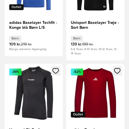
Outlet
adidas Baselayer Techfit -
Unisport Baselayer Trøje -
Konge blå Børn L/S
Sort Børn
Børn
Børn
109 kr.
219 kr.
139 kr.
199 kr.
Mange størrelser tilgængelig
6-8 Years, 8-10 Years, 10-12 Years, 12-
14 Years
Åbner en Modal til at logge ind eller tilmelde dig som medle
Åbner en Modal til at logge i
-39%
-52%
Outlet