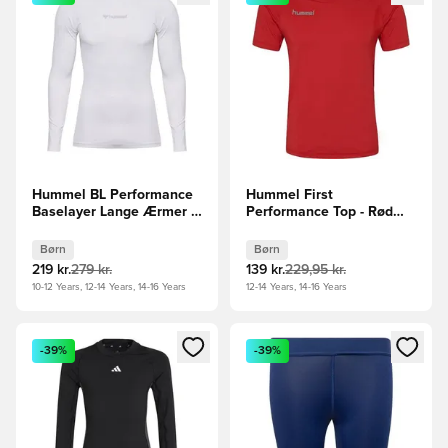
Hummel BL Performance
Hummel First
Baselayer Lange Ærmer -
Performance Top - Rød
Hvid Børn
Børn
Børn
Børn
219 kr.
279 kr.
139 kr.
229,95 kr.
10-12 Years, 12-14 Years, 14-16 Years
12-14 Years, 14-16 Years
Åbner en Modal til at logge ind eller tilmelde dig som medle
Åbner en Modal til at logge i
-39%
-39%