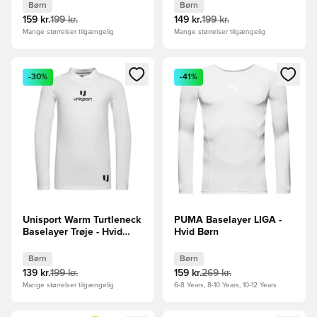
Børn
Børn
159 kr.
199 kr.
149 kr.
199 kr.
Mange størrelser tilgængelig
Mange størrelser tilgængelig
Åbner en Modal til at logge ind eller tilmelde dig som medle
Åbner en Modal til at logge i
-30%
-41%
Unisport Warm Turtleneck
PUMA Baselayer LIGA -
Baselayer Trøje - Hvid
Hvid Børn
Børn
Børn
Børn
139 kr.
199 kr.
159 kr.
269 kr.
Mange størrelser tilgængelig
6-8 Years, 8-10 Years, 10-12 Years