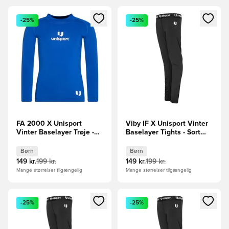
Åbner en Modal til at logge ind eller tilmelde dig som medle
Åbner en Modal til at logge i
-25%
-25%
FA 2000 X Unisport
Viby IF X Unisport Vinter
Vinter Baselayer Trøje -
Baselayer Tights - Sort
Blå Børn
Børn
Børn
Børn
149 kr.
199 kr.
149 kr.
199 kr.
Mange størrelser tilgængelig
Mange størrelser tilgængelig
Åbner en Modal til at logge ind eller tilmelde dig som medle
Åbner en Modal til at logge i
-25%
-25%