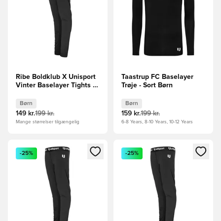
Ribe Boldklub X Unisport
Taastrup FC Baselayer
Vinter Baselayer Tights -
Trøje - Sort Børn
Sort Børn
Børn
Børn
149 kr.
199 kr.
159 kr.
199 kr.
Mange størrelser tilgængelig
6-8 Years, 8-10 Years, 10-12 Years
Åbner en Modal til at logge ind eller tilmelde dig som medle
Åbner en Modal til at logge i
-25%
-25%