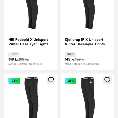
HEI Fodbold X Unisport
Kjellerup IF X Unisport
Vinter Baselayer Tights -
Vinter Baselayer Tights -
Sort Børn
Sort Børn
Børn
Børn
149 kr.
199 kr.
149 kr.
199 kr.
Mange størrelser tilgængelig
Mange størrelser tilgængelig
Åbner en Modal til at logge ind eller tilmelde dig som medle
Åbner en Modal til at logge i
-25%
-25%