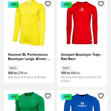
Åbner en Modal til at logge ind eller tilmelde dig som medle
Åbner en Modal til at logge i
-39%
-20%
Hummel BL Performance
Unisport Baselayer Trøje -
Baselayer Lange Ærmer -
Rød Børn
Gul Børn
Børn
Børn
169 kr.
279 kr.
159 kr.
199 kr.
10-12 Years, 12-14 Years, 14-16 Years
6-8 Years, 8-10 Years, 10-12 Years, 12-
14 Years
Åbner en Modal til at logge ind eller tilmelde dig som medle
Åbner en Modal til at logge i
-32%
-30%