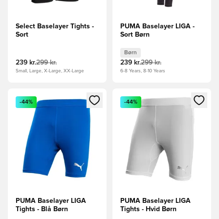
Select Baselayer Tights -
PUMA Baselayer LIGA -
Sort
Sort Børn
Børn
239 kr.
299 kr.
239 kr.
299 kr.
Small, Large, X-Large, XX-Large
6-8 Years, 8-10 Years
Åbner en Modal til at logge ind eller tilmelde dig som medle
Åbner en Modal til at logge i
-44%
-44%
PUMA Baselayer LIGA
PUMA Baselayer LIGA
Tights - Blå Børn
Tights - Hvid Børn