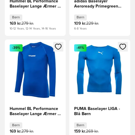
Hummel BL Performance
adidas Baselayer
Baselayer Lange Ærmer -
Aeroready Primegreen
Sort Børn
Techfit - Rød Børn
Børn
Børn
169 kr.
279 kr.
109 kr.
229 kr.
10-12 Years, 12-14 Years, 14-16 Years
6-8 Years
Åbner en Modal til at logge ind eller tilmelde dig som medle
Åbner en Modal til at logge i
-39%
-41%
Hummel BL Performance
PUMA Baselayer LIGA -
Baselayer Lange Ærmer -
Blå Børn
Ægte blå Børn
Børn
Børn
169 kr.
279 kr.
159 kr.
269 kr.