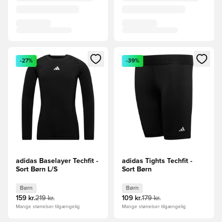
Åbner en Modal til at logge ind eller tilmelde dig som medle
Åbner en Modal til at logge i
-27%
-39%
adidas Baselayer Techfit -
adidas Tights Techfit -
Sort Børn L/S
Sort Børn
Børn
Børn
159 kr.
219 kr.
109 kr.
179 kr.
Mange størrelser tilgængelig
Mange størrelser tilgængelig