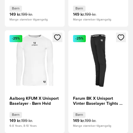
Sort Børn
Hvid Børn
Børn
Børn
149 kr.
199 kr.
149 kr.
199 kr.
Mange størrelser tilgængelig
Mange størrelser tilgængelig
Åbner en Modal til at logge ind eller tilmelde dig som medle
Åbner en Modal til at logge i
-25%
-25%
Aalborg KFUM X Unisport
Farum BK X Unisport
Baselayer - Børn Hvid
Vinter Baselayer Tights -
Sort Børn
Børn
Børn
149 kr.
199 kr.
149 kr.
199 kr.
6-8 Years, 8-10 Years
Mange størrelser tilgængelig