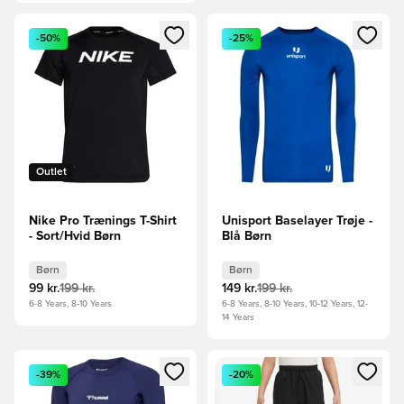
Åbner en Modal til at logge ind eller tilmelde dig som medle
Åbner en Modal til at logge i
-50%
-25%
Outlet
Nike Pro Trænings T-Shirt
Unisport Baselayer Trøje -
- Sort/Hvid Børn
Blå Børn
Børn
Børn
99 kr.
199 kr.
149 kr.
199 kr.
6-8 Years, 8-10 Years
6-8 Years, 8-10 Years, 10-12 Years, 12-
14 Years
Åbner en Modal til at logge ind eller tilmelde dig som medle
Åbner en Modal til at logge i
-39%
-20%