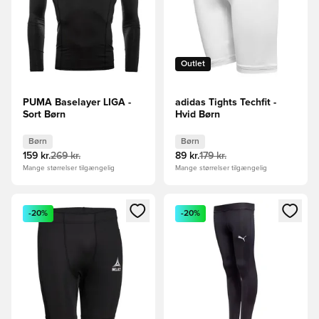
Outlet
PUMA Baselayer LIGA -
adidas Tights Techfit -
Sort Børn
Hvid Børn
Børn
Børn
159 kr.
269 kr.
89 kr.
179 kr.
Mange størrelser tilgængelig
Mange størrelser tilgængelig
Åbner en Modal til at logge ind eller tilmelde dig som medle
Åbner en Modal til at logge i
-20%
-20%