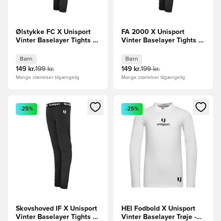
Ølstykke FC X Unisport
FA 2000 X Unisport
Vinter Baselayer Tights -
Vinter Baselayer Tights -
Sort Børn
Sort Børn
Børn
Børn
149 kr.
199 kr.
149 kr.
199 kr.
Mange størrelser tilgængelig
Mange størrelser tilgængelig
Åbner en Modal til at logge ind eller tilmelde dig som medle
Åbner en Modal til at logge i
-25%
-25%
Skovshoved IF X Unisport
HEI Fodbold X Unisport
Vinter Baselayer Tights -
Vinter Baselayer Trøje -