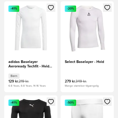
Åbner en Modal til at logge ind eller tilmelde dig som medle
Åbner en Modal til at logge i
-41%
-20%
adidas Baselayer
Select Baselayer - Hvid
Aeroready Techfit - Hvid
Børn
Børn
129 kr.
219 kr.
279 kr.
349 kr.
6-8 Years, 6-8 Years, 14-16 Years
Mange størrelser tilgængelig
Åbner en Modal til at logge ind eller tilmelde dig som medle
Åbner en Modal til at logge i
-41%
-50%