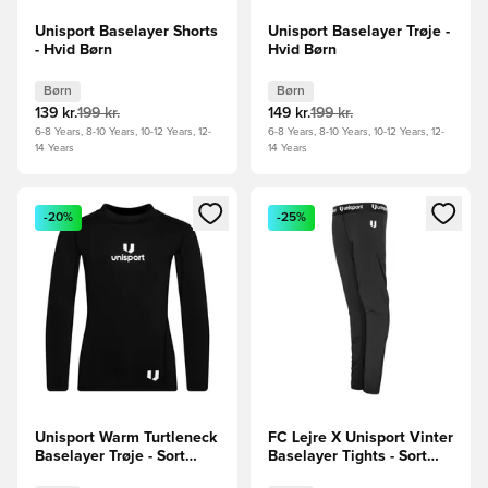
Unisport Baselayer Shorts
Unisport Baselayer Trøje -
- Hvid Børn
Hvid Børn
Børn
Børn
139 kr.
199 kr.
149 kr.
199 kr.
6-8 Years, 8-10 Years, 10-12 Years, 12-
6-8 Years, 8-10 Years, 10-12 Years, 12-
14 Years
14 Years
Åbner en Modal til at logge ind eller tilmelde dig som medle
Åbner en Modal til at logge i
-20%
-25%
Unisport Warm Turtleneck
FC Lejre X Unisport Vinter
Baselayer Trøje - Sort
Baselayer Tights - Sort
Børn
Børn