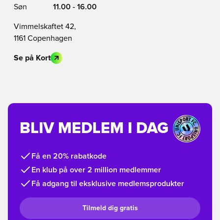
Søn
11.00 - 16.00
Vimmelskaftet 42,
1161 Copenhagen
Se på Kort
BLIV MEDLEM I DAG
Få en 20% rabatkode
En klub på over 2 million medlemmer
Få adgang til eksklusive medlemsprodukter
Tilmeld dig gratis