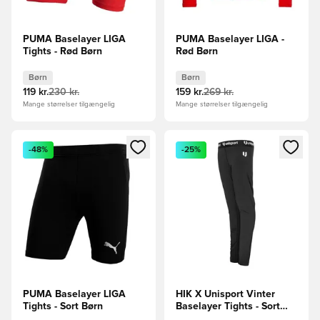
PUMA Baselayer LIGA
PUMA Baselayer LIGA -
Tights - Rød Børn
Rød Børn
Børn
Børn
119 kr.
230 kr.
159 kr.
269 kr.
Mange størrelser tilgængelig
Mange størrelser tilgængelig
Åbner en Modal til at logge ind eller tilmelde dig som medle
Åbner en Modal til at logge i
-48%
-25%
PUMA Baselayer LIGA
HIK X Unisport Vinter
Tights - Sort Børn
Baselayer Tights - Sort
Børn