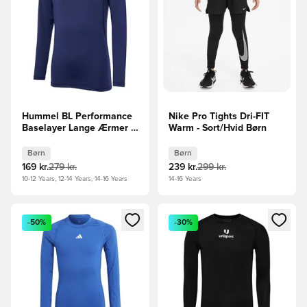
Hummel BL Performance
Nike Pro Tights Dri-FIT
Baselayer Lange Ærmer -
Warm - Sort/Hvid Børn
Navy Børn
Børn
Børn
169 kr.
279 kr.
239 kr.
299 kr.
10-12 Years, 12-14 Years, 14-16 Years
14-16 Years
Åbner en Modal til at logge ind eller tilmelde dig som medle
Åbner en Modal til at logge i
-50%
-30%