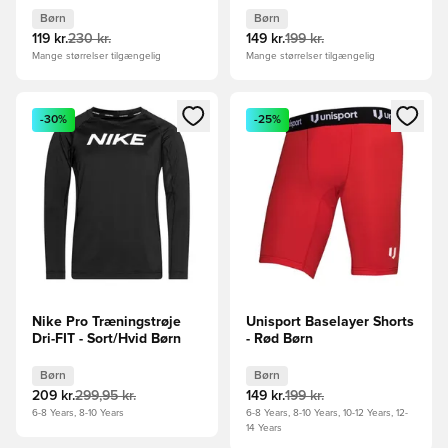
Børn
Børn
119 kr.
230 kr.
149 kr.
199 kr.
Mange størrelser tilgængelig
Mange størrelser tilgængelig
Åbner en Modal til at logge ind eller tilmelde dig som medle
Åbner en Modal til at logge i
-30%
-25%
Nike Pro Træningstrøje
Unisport Baselayer Shorts
Dri-FIT - Sort/Hvid Børn
- Rød Børn
Børn
Børn
209 kr.
299,95 kr.
149 kr.
199 kr.
6-8 Years, 8-10 Years
6-8 Years, 8-10 Years, 10-12 Years, 12-
14 Years