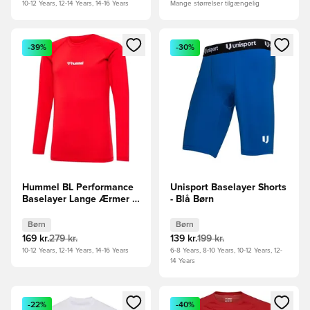
10-12 Years, 12-14 Years, 14-16 Years
Mange størrelser tilgængelig
Åbner en Modal til at logge ind eller tilmelde dig som medle
Åbner en Modal til at logge i
-39%
-30%
Hummel BL Performance
Unisport Baselayer Shorts
Baselayer Lange Ærmer -
- Blå Børn
Rød Børn
Børn
Børn
169 kr.
279 kr.
139 kr.
199 kr.
10-12 Years, 12-14 Years, 14-16 Years
6-8 Years, 8-10 Years, 10-12 Years, 12-
14 Years
Åbner en Modal til at logge ind eller tilmelde dig som medle
Åbner en Modal til at logge i
-22%
-40%