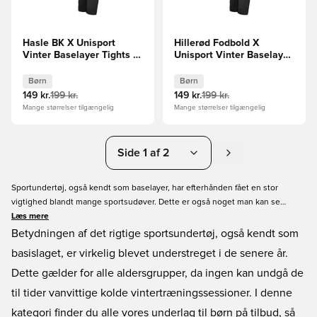
Hasle BK X Unisport
Hillerød Fodbold X
Vinter Baselayer Tights -
Unisport Vinter Baselayer
Sort Børn
Tights - Sort Børn
Børn
Børn
149 kr.
199 kr.
149 kr.
199 kr.
Mange størrelser tilgængelig
Mange størrelser tilgængelig
Side 1 af 2
Sportundertøj, også kendt som baselayer, har efterhånden fået en stor
vigtighed blandt mange sportsudøver. Dette er også noget man kan se
blandt de yngre fodboldspillere, som bruger baselayer igennem de koldere
Læs mere
måneder. Vi har gjort det nemt for dig der skal bruge baselayer i børne
Betydningen af det rigtige sportsundertøj, også kendt som
størrelser. Vi har samlet hele vores udvalg, så du nemt kan kigge igennem
basislaget, er virkelig blevet understreget i de senere år.
det i denne kategori. Vi har baselayer fra forskellige mærker, i forskellige
Dette gælder for alle aldersgrupper, da ingen kan undgå de
farver og størrelser, så tag et kig og bestil allerede i dag!
til tider vanvittige kolde vintertræningssessioner. I denne
kategori finder du alle vores underlag til børn på tilbud, så