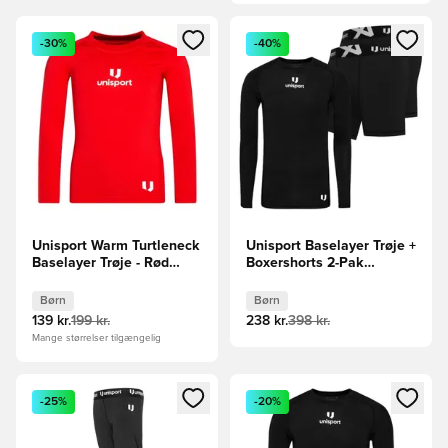
Åbner en Modal til at logge ind eller tilmelde dig som medle
Åbner en Modal til at logge i
-30%
-40%
Unisport Warm Turtleneck
Unisport Baselayer Trøje +
Baselayer Trøje - Rød
Boxershorts 2-Pak
Børn
Træningspakke - Sort
Børn
Børn
Børn
139 kr.
199 kr.
238 kr.
398 kr.
Mange størrelser tilgængelig
Åbner en Modal til at logge ind eller tilmelde dig som medle
Åbner en Modal til at logge i
-25%
-20%