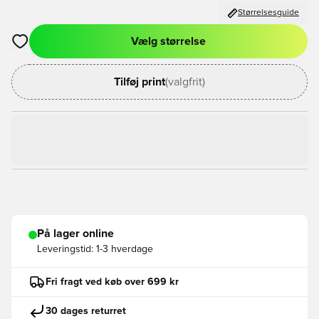
Størrelsesguide
Vælg størrelse
Åbner en Modal til at logge ind eller tilmelde dig som medlem
Tilføj print
(valgfrit)
På lager online
Leveringstid:
1-3 hverdage
Fri fragt ved køb over 699 kr
30 dages returret