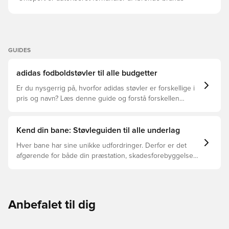
GUIDES
adidas fodboldstøvler til alle budgetter
Er du nysgerrig på, hvorfor adidas støvler er forskellige i
pris og navn? Læs denne guide og forstå forskellen
mellem Elite, Pro, League og Club.
Kend din bane: Støvleguiden til alle underlag
Hver bane har sine unikke udfordringer. Derfor er det
afgørende for både din præstation, skadesforebyggelse
og støvlernes levetid, at du vælger de rette støvler til
underlaget, du spiller på. Læs videre for at se, hvilke
støvler der er det bedste valg til de forskellige typer
underlag.
Anbefalet til dig