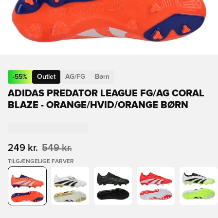
-
55
%
Outlet
AG/FG
Børn
ADIDAS PREDATOR LEAGUE FG/AG CORAL
BLAZE - ORANGE/HVID/ORANGE BØRN
249 kr.
549 kr.
TILGÆNGELIGE FARVER