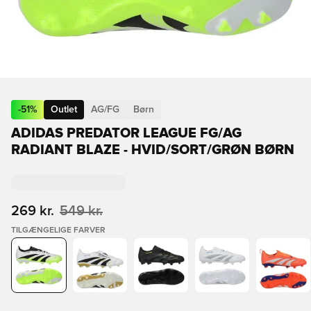
-
51
%
Outlet
AG/FG
Børn
ADIDAS PREDATOR LEAGUE FG/AG
RADIANT BLAZE - HVID/SORT/GRØN BØRN
269 kr.
549 kr.
TILGÆNGELIGE FARVER