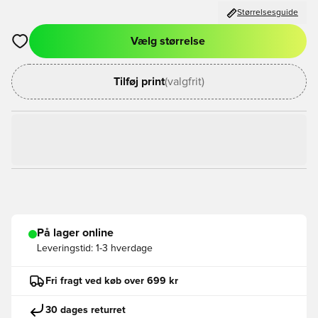
Størrelsesguide
Vælg størrelse
Åbner en Modal til at logge ind eller tilmelde dig som medlem
Tilføj print
(valgfrit)
På lager online
Leveringstid:
1-3 hverdage
Fri fragt ved køb over 699 kr
30 dages returret