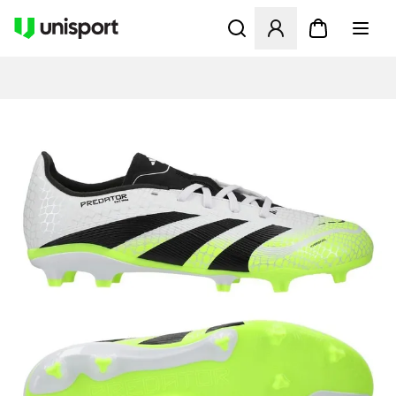
Åbner en Modal til at logge 