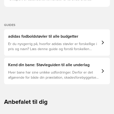
GUIDES
adidas fodboldstøvler til alle budgetter
Er du nysgerrig på, hvorfor adidas støvler er forskellige i
pris og navn? Læs denne guide og forstå forskellen
mellem Elite, Pro, League og Club.
Kend din bane: Støvleguiden til alle underlag
Hver bane har sine unikke udfordringer. Derfor er det
afgørende for både din præstation, skadesforebyggelse
og støvlernes levetid, at du vælger de rette støvler til
underlaget, du spiller på. Læs videre for at se, hvilke
støvler der er det bedste valg til de forskellige typer
underlag.
Anbefalet til dig