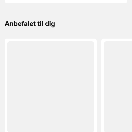
Phantom, Mercurial og Tiempo – og find den model, der
passer perfekt til dig og dit spil.
Anbefalet til dig