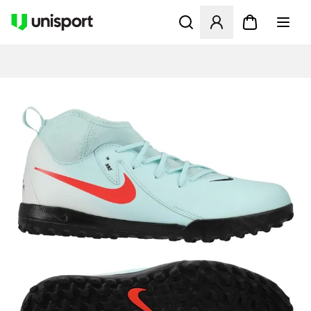
Åbner en Modal til at logge 