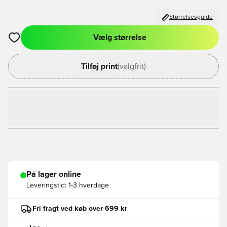
Størrelsesguide
Vælg størrelse
Åbner en Modal til at logge ind eller tilmelde dig som medlem
Tilføj print
(valgfrit)
På lager online
Leveringstid:
1-3 hverdage
Fri fragt ved køb over 699 kr