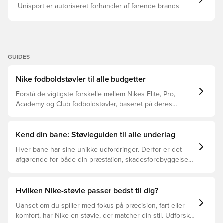
Unisport er autoriseret forhandler af førende brands
GUIDES
Nike fodboldstøvler til alle budgetter
Forstå de vigtigste forskelle mellem Nikes Elite, Pro,
Academy og Club fodboldstøvler, baseret på deres
funktioner, målgruppe og prisklasser.
Kend din bane: Støvleguiden til alle underlag
Hver bane har sine unikke udfordringer. Derfor er det
afgørende for både din præstation, skadesforebyggelse
og støvlernes levetid, at du vælger de rette støvler til
underlaget, du spiller på. Læs videre for at se, hvilke
støvler der er det bedste valg til de forskellige typer
Hvilken Nike-støvle passer bedst til dig?
underlag.
Uanset om du spiller med fokus på præcision, fart eller
komfort, har Nike en støvle, der matcher din stil. Udforsk