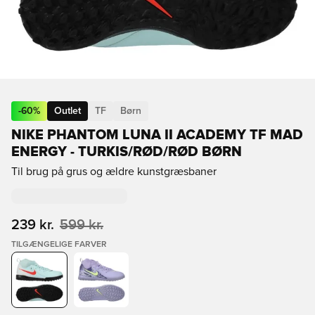
-
60
%
Outlet
TF
Børn
NIKE PHANTOM LUNA II ACADEMY TF MAD
ENERGY - TURKIS/RØD/RØD BØRN
Til brug på grus og ældre kunstgræsbaner
239 kr.
599 kr.
TILGÆNGELIGE FARVER