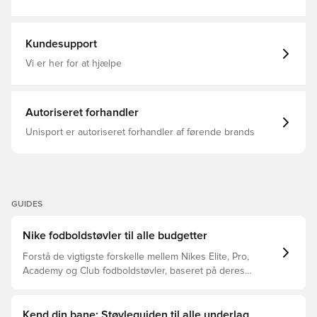
Med sok, Nike, Nike Shadow FA26, Sort, Mænd, Kvinder,
Fodboldstøvler, Børn, Club, Basic, Turf (TF)
Kundesupport
Vi er her for at hjælpe
Autoriseret forhandler
Unisport er autoriseret forhandler af førende brands
GUIDES
Nike fodboldstøvler til alle budgetter
Forstå de vigtigste forskelle mellem Nikes Elite, Pro,
Academy og Club fodboldstøvler, baseret på deres
funktioner, målgruppe og prisklasser.
Kend din bane: Støvleguiden til alle underlag