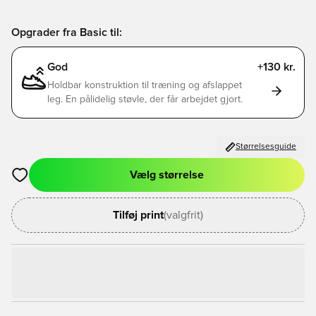
Opgrader fra Basic til:
God
+130 kr.
Holdbar konstruktion til træning og afslappet
leg. En pålidelig støvle, der får arbejdet gjort.
Størrelsesguide
Vælg størrelse
Åbner en Modal til at logge ind eller tilmelde dig som medlem
Tilføj print
(valgfrit)