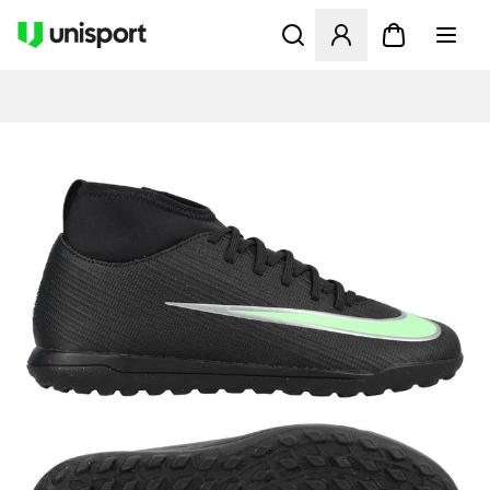
Åbner en Modal til at logge 