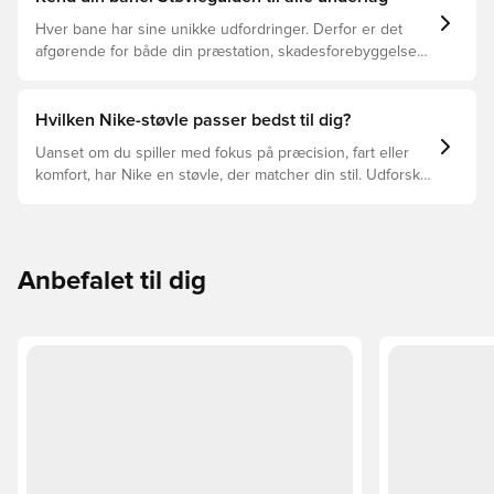
Hver bane har sine unikke udfordringer. Derfor er det
afgørende for både din præstation, skadesforebyggelse
og støvlernes levetid, at du vælger de rette støvler til
underlaget, du spiller på. Læs videre for at se, hvilke
støvler der er det bedste valg til de forskellige typer
Hvilken Nike-støvle passer bedst til dig?
underlag.
Uanset om du spiller med fokus på præcision, fart eller
komfort, har Nike en støvle, der matcher din stil. Udforsk
Phantom, Mercurial og Tiempo – og find den model, der
passer perfekt til dig og dit spil.
Anbefalet til dig