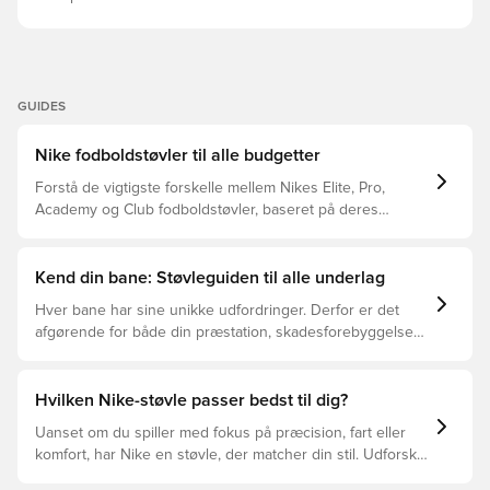
GUIDES
Nike fodboldstøvler til alle budgetter
Forstå de vigtigste forskelle mellem Nikes Elite, Pro,
Academy og Club fodboldstøvler, baseret på deres
funktioner, målgruppe og prisklasser.
Kend din bane: Støvleguiden til alle underlag
Hver bane har sine unikke udfordringer. Derfor er det
afgørende for både din præstation, skadesforebyggelse
og støvlernes levetid, at du vælger de rette støvler til
underlaget, du spiller på. Læs videre for at se, hvilke
støvler der er det bedste valg til de forskellige typer
Hvilken Nike-støvle passer bedst til dig?
underlag.
Uanset om du spiller med fokus på præcision, fart eller
komfort, har Nike en støvle, der matcher din stil. Udforsk
Phantom, Mercurial og Tiempo – og find den model, der