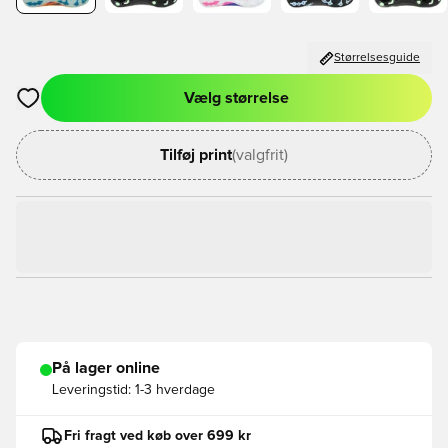
Størrelsesguide
Vælg størrelse
Åbner en Modal til at logge ind eller tilmelde dig som medlem
Tilføj print
(valgfrit)
På lager online
Leveringstid:
1-3 hverdage
Fri fragt ved køb over 699 kr