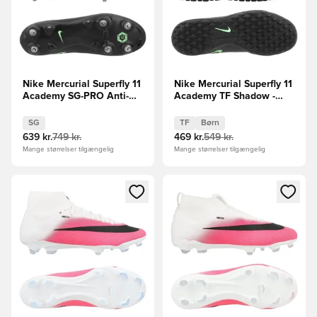
Nike Mercurial Superfly 11
Nike Mercurial Superfly 11
Academy SG-PRO Anti-
Academy TF Shadow -
Clog Shadow - Sort/Grøn
Sort/Grøn Børn
SG
TF
Børn
639 kr.
749 kr.
469 kr.
549 kr.
Mange størrelser tilgængelig
Mange størrelser tilgængelig
Åbner en Modal til at logge ind eller tilmelde dig som medle
Åbner en Modal til at logge i