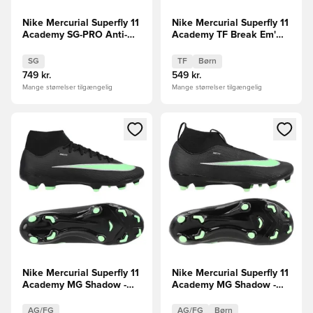
Nike Mercurial Superfly 11
Nike Mercurial Superfly 11
Academy SG-PRO Anti-
Academy TF Break Em'
Clog Break Em'
Børn
SG
TF
Børn
749 kr.
549 kr.
Mange størrelser tilgængelig
Mange størrelser tilgængelig
Åbner en Modal til at logge ind eller tilmelde dig som medle
Åbner en Modal til at logge i
Nike Mercurial Superfly 11
Nike Mercurial Superfly 11
Academy MG Shadow -
Academy MG Shadow -
Sort/Grøn
Sort/Grøn Børn
AG/FG
AG/FG
Børn