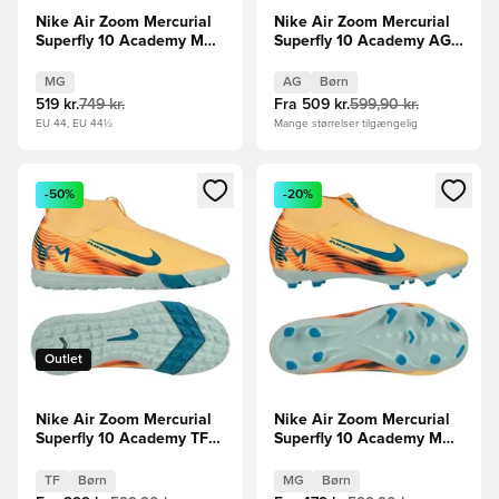
Nike Air Zoom Mercurial
Nike Air Zoom Mercurial
Superfly 10 Academy MG
Superfly 10 Academy AG
United - Pink/Blå
Mbappé Personal Edition -
Orange/Turkis/Grøn Børn
MG
AG
Børn
519 kr.
749 kr.
Fra
509 kr.
599,90 kr.
EU 44, EU 44½
Mange størrelser tilgængelig
Åbner en Modal til at logge ind eller tilmelde dig som medle
Åbner en Modal til at logge i
-50%
-20%
Outlet
Nike Air Zoom Mercurial
Nike Air Zoom Mercurial
Superfly 10 Academy TF
Superfly 10 Academy MG
Mbappé Personal Edition -
Mbappé Personal Edition -
Orange/Turkis/Grøn Børn
Orange/Turkis/Grøn Børn
TF
Børn
MG
Børn