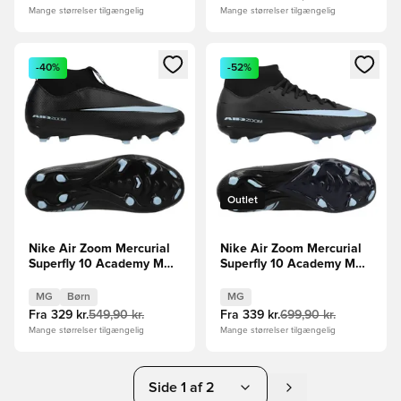
Mange størrelser tilgængelig
Mange størrelser tilgængelig
Åbner en Modal til at logge ind eller tilmelde dig som medle
Åbner en Modal til at logge i
-40%
-52%
Outlet
Nike Air Zoom Mercurial
Nike Air Zoom Mercurial
Superfly 10 Academy MG
Superfly 10 Academy MG
Shadow - Sort/Blå Børn
Shadow - Sort/Blå
MG
Børn
MG
Fra
329 kr.
549,90 kr.
Fra
339 kr.
699,90 kr.
Mange størrelser tilgængelig
Mange størrelser tilgængelig
Side 1 af 2