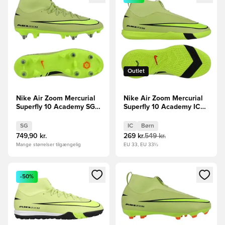
Outlet
Nike Air Zoom Mercurial
Nike Air Zoom Mercurial
Superfly 10 Academy SG-
Superfly 10 Academy IC
PRO Anti-Clog Max
Max Voltage -
Voltage -
Grøn/Neon/Orange Børn
SG
IC
Børn
Grøn/Neon/Orange
749,90 kr.
269 kr.
549 kr.
Mange størrelser tilgængelig
EU 33, EU 33½
Åbner en Modal til at logge ind eller tilmelde dig som medle
Åbner en Modal til at logge i
-50%