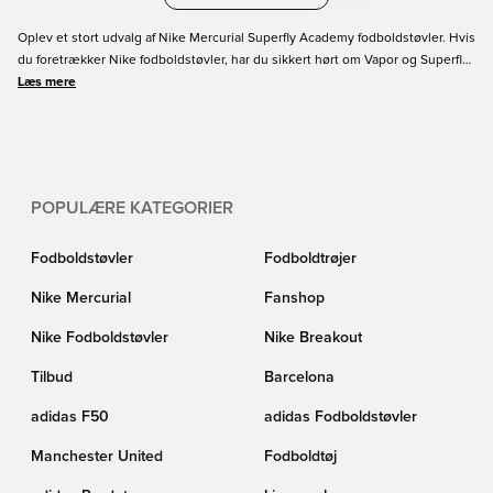
Oplev et stort udvalg af Nike Mercurial Superfly Academy fodboldstøvler. Hvis
du foretrækker Nike fodboldstøvler, har du sikkert hørt om Vapor og Superfly,
og vi har dedikeret denne side til vores Superfly Academy fodboldstøvler. Du
Læs mere
finder altid det nyeste Superfly Academy her på siden, og du kan finde
støvlerne i alle størrelser fra børn til voksne. Få dine Nike Superfly Academy
støvler her.
POPULÆRE KATEGORIER
Fodboldstøvler
Fodboldtrøjer
Nike Mercurial
Fanshop
Nike Fodboldstøvler
Nike Breakout
Tilbud
Barcelona
adidas F50
adidas Fodboldstøvler
Manchester United
Fodboldtøj