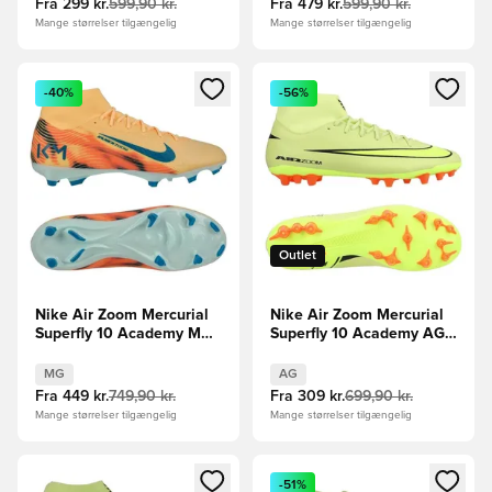
Fra
299 kr.
599,90 kr.
Fra
479 kr.
599,90 kr.
Mange størrelser tilgængelig
Mange størrelser tilgængelig
Åbner en Modal til at logge ind eller tilmelde dig som medle
Åbner en Modal til at logge i
-40%
-56%
Outlet
Nike Air Zoom Mercurial
Nike Air Zoom Mercurial
Superfly 10 Academy MG
Superfly 10 Academy AG
Mbappé Personal Edition -
Max Voltage -
Orange/Turkis/Grøn
Grøn/Neon/Orange
MG
AG
Fra
449 kr.
749,90 kr.
Fra
309 kr.
699,90 kr.
Mange størrelser tilgængelig
Mange størrelser tilgængelig
Åbner en Modal til at logge ind eller tilmelde dig som medle
Åbner en Modal til at logge i
-51%