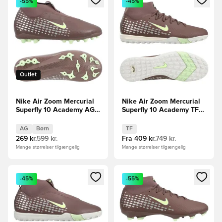
-55%
-45%
Outlet
Nike Air Zoom Mercurial
Nike Air Zoom Mercurial
Superfly 10 Academy AG
Superfly 10 Academy TF
Mbappé Personal Edition -
Mbappé Personal Edition -
Brun/Sølv Børn
Brun/Sølv
AG
Børn
TF
269 kr.
599 kr.
Fra
409 kr.
749 kr.
Mange størrelser tilgængelig
Mange størrelser tilgængelig
Åbner en Modal til at logge ind eller tilmelde dig som medle
Åbner en Modal til at logge i
-45%
-55%