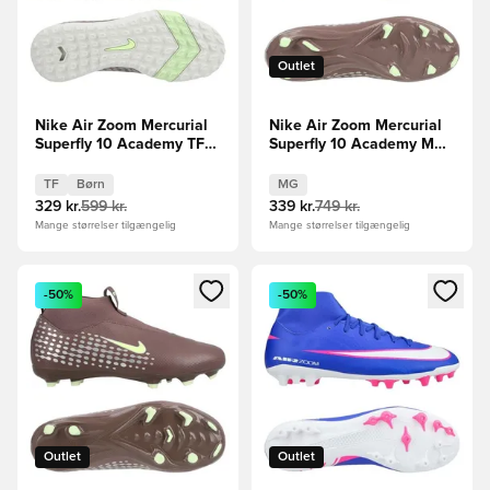
Outlet
Nike Air Zoom Mercurial
Nike Air Zoom Mercurial
Superfly 10 Academy TF
Superfly 10 Academy MG
Mbappé Personal Edition -
Mbappé Personal Edition -
Brun/Sølv Børn
Brun/Sølv
TF
Børn
MG
329 kr.
599 kr.
339 kr.
749 kr.
Mange størrelser tilgængelig
Mange størrelser tilgængelig
Åbner en Modal til at logge ind eller tilmelde dig som medle
Åbner en Modal til at logge i
-50%
-50%
Outlet
Outlet