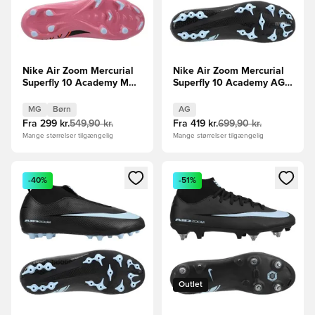
Nike Air Zoom Mercurial
Nike Air Zoom Mercurial
Superfly 10 Academy MG
Superfly 10 Academy AG
Scary Good -
Shadow - Sort/Blå
Pink/Sort/Orange Børn
MG
Børn
AG
Fra
299 kr.
549,90 kr.
Fra
419 kr.
699,90 kr.
Mange størrelser tilgængelig
Mange størrelser tilgængelig
Åbner en Modal til at logge ind eller tilmelde dig som medle
Åbner en Modal til at logge i
-40%
-51%
Outlet