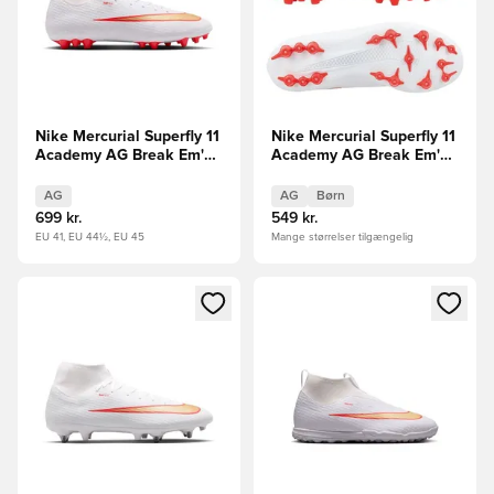
Nike Mercurial Superfly 11
Nike Mercurial Superfly 11
Academy AG Break Em'
Academy AG Break Em'
FORUDBESTILLING
Børn FORUDBESTILLING
AG
AG
Børn
699 kr.
549 kr.
EU 41, EU 44½, EU 45
Mange størrelser tilgængelig
Åbner en Modal til at logge ind eller tilmelde dig som medle
Åbner en Modal til at logge i