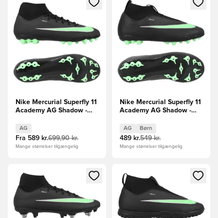
Nike Mercurial Superfly 11
Nike Mercurial Superfly 11
Academy AG Shadow -
Academy AG Shadow -
Sort/Grøn
Sort/Grøn Børn
AG
AG
Børn
Fra
589 kr.
699,90 kr.
489 kr.
549 kr.
Mange størrelser tilgængelig
Mange størrelser tilgængelig
Åbner en Modal til at logge ind eller tilmelde dig som medle
Åbner en Modal til at logge i