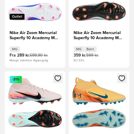
Outlet
Nike Air Zoom Mercurial
Nike Air Zoom Mercurial
Superfly 10 Academy MG
Superfly 10 Academy MG
Attack - Blå/Hvid
United - Pink/Blå Børn
MG
MG
Børn
Fra
289 kr.
699,90 kr.
359 kr.
599 kr.
Mange størrelser tilgængelig
EU 33½
Åbner en Modal til at logge ind eller tilmelde dig som medle
Åbner en Modal til at logge i
-31%