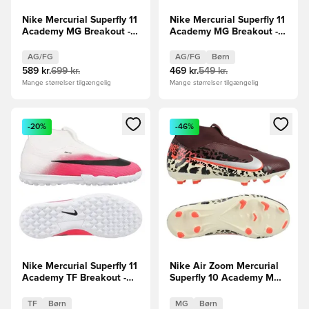
Nike Mercurial Superfly 11
Nike Mercurial Superfly 11
Academy MG Breakout -
Academy MG Breakout -
Pink/Hvid/Sort
Hvid/Sort/Pink Børn
AG/FG
AG/FG
Børn
589 kr.
699 kr.
469 kr.
549 kr.
Mange størrelser tilgængelig
Mange størrelser tilgængelig
Åbner en Modal til at logge ind eller tilmelde dig som medle
Åbner en Modal til at logge i
-20%
-46%
Nike Mercurial Superfly 11
Nike Air Zoom Mercurial
Academy TF Breakout -
Superfly 10 Academy MG
Hvid/Sort/Pink Børn
United -
Bordeaux/Sølv/Rød/Grå
TF
Børn
MG
Børn