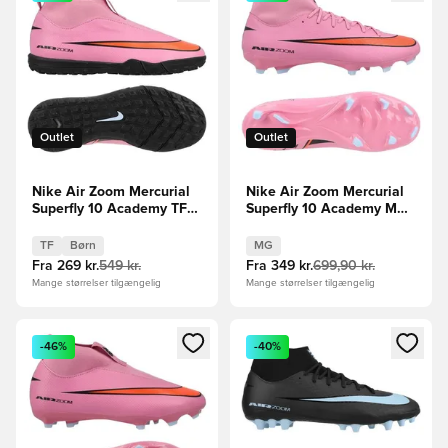
Outlet
Outlet
Nike Air Zoom Mercurial
Nike Air Zoom Mercurial
Superfly 10 Academy TF
Superfly 10 Academy MG
Scary Good -
Scary Good -
Pink/Sort/Orange Børn
Pink/Sort/Orange
TF
Børn
MG
Fra
269 kr.
549 kr.
Fra
349 kr.
699,90 kr.
Mange størrelser tilgængelig
Mange størrelser tilgængelig
Åbner en Modal til at logge ind eller tilmelde dig som medle
Åbner en Modal til at logge i
-46%
-40%