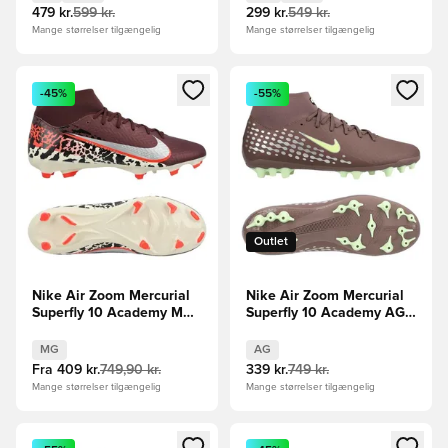
Børn
479 kr.
599 kr.
299 kr.
549 kr.
Mange størrelser tilgængelig
Mange størrelser tilgængelig
Åbner en Modal til at logge ind eller tilmelde dig som medle
Åbner en Modal til at logge i
-45%
-55%
Outlet
Nike Air Zoom Mercurial
Nike Air Zoom Mercurial
Superfly 10 Academy MG
Superfly 10 Academy AG
United -
Mbappé Personal Edition -
Bordeaux/Sølv/Rød/Grå
Brun/Sølv
MG
AG
Fra
409 kr.
749,90 kr.
339 kr.
749 kr.
Mange størrelser tilgængelig
Mange størrelser tilgængelig
Åbner en Modal til at logge ind eller tilmelde dig som medle
Åbner en Modal til at logge i