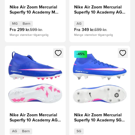
Nike Air Zoom Mercurial
Nike Air Zoom Mercurial
Superfly 10 Academy MG
Superfly 10 Academy AG
Mbappé Personal Edition -
Attack - Blå/Hvid
Brun/Sølv Børn
MG
Børn
AG
Fra
299 kr.
599 kr.
Fra
349 kr.
699 kr.
Mange størrelser tilgængelig
Mange størrelser tilgængelig
Åbner en Modal til at logge ind eller tilmelde dig som medle
Åbner en Modal til at logge i
-45%
Nike Air Zoom Mercurial
Nike Air Zoom Mercurial
Superfly 10 Academy AG
Superfly 10 Academy SG-
Attack - Blå/Hvid Børn
PRO Anti-Clog Attack -
Blå/Hvid
AG
Børn
SG