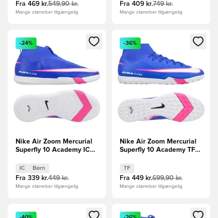
Fra
469 kr.
549,90 kr.
Fra
409 kr.
749 kr.
Mange størrelser tilgængelig
Mange størrelser tilgængelig
Åbner en Modal til at logge ind eller tilmelde dig som medle
Åbner en Modal til at logge i
-24%
-36%
Nike Air Zoom Mercurial
Nike Air Zoom Mercurial
Superfly 10 Academy IC
Superfly 10 Academy TF
Attack - Blå/Hvid Børn
Attack - Blå/Hvid
IC
Børn
TF
Fra
339 kr.
449 kr.
Fra
449 kr.
699,90 kr.
Mange størrelser tilgængelig
Mange størrelser tilgængelig
Åbner en Modal til at logge ind eller tilmelde dig som medle
Åbner en Modal til at logge i
-40%
-26%