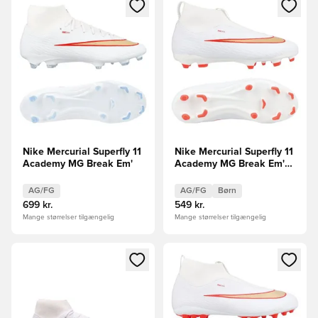
Åbner en Modal til at logge ind eller tilmelde dig som medle
Åbner en Modal til at logge i
Nike Mercurial Superfly 11
Nike Mercurial Superfly 11
Academy MG Break Em'
Academy MG Break Em'
Børn FORUDBESTILLING
AG/FG
AG/FG
Børn
699 kr.
549 kr.
Mange størrelser tilgængelig
Mange størrelser tilgængelig
Åbner en Modal til at logge ind eller tilmelde dig som medle
Åbner en Modal til at logge i