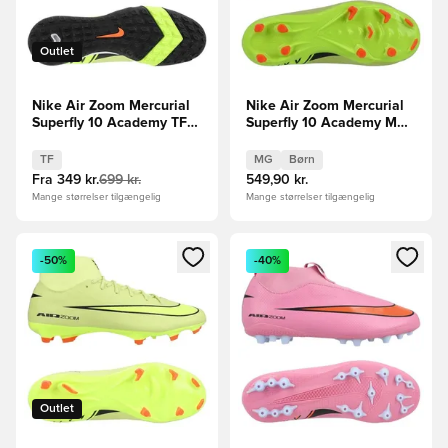
Outlet
Nike Air Zoom Mercurial
Nike Air Zoom Mercurial
Superfly 10 Academy TF
Superfly 10 Academy MG
Max Voltage -
Max Voltage -
Grøn/Neon/Orange
Grøn/Neon/Orange Børn
TF
MG
Børn
Fra
349 kr.
699 kr.
549,90 kr.
Mange størrelser tilgængelig
Mange størrelser tilgængelig
Åbner en Modal til at logge ind eller tilmelde dig som medle
Åbner en Modal til at logge i
-50%
-40%
Outlet