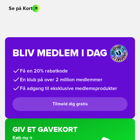
Se på Kort
BLIV MEDLEM I DAG
Få en 20% rabatkode
En klub på over 2 million medlemmer
Få adgang til eksklusive medlemsprodukter
Tilmeld dig gratis
GIV ET GAVEKORT
Køb nu