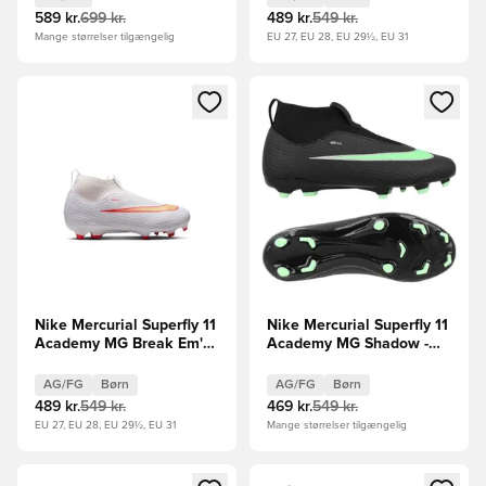
589 kr.
699 kr.
489 kr.
549 kr.
Mange størrelser tilgængelig
EU 27, EU 28, EU 29½, EU 31
Åbner en Modal til at logge ind eller tilmelde dig som medle
Åbner en Modal til at logge i
Nike Mercurial Superfly 11
Nike Mercurial Superfly 11
Academy MG Break Em'
Academy MG Shadow -
Børn
Sort/Grøn Børn
AG/FG
Børn
AG/FG
Børn
489 kr.
549 kr.
469 kr.
549 kr.
EU 27, EU 28, EU 29½, EU 31
Mange størrelser tilgængelig
Åbner en Modal til at logge ind eller tilmelde dig som medle
Åbner en Modal til at logge i