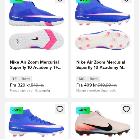
Nike Air Zoom Mercurial
Nike Air Zoom Mercurial
Superfly 10 Academy TF
Superfly 10 Academy MG
Attack - Blå/Hvid Børn
Attack - Blå/Hvid Børn
TF
Børn
MG
Børn
Fra
329 kr.
549 kr.
Fra
409 kr.
549,90 kr.
Mange størrelser tilgængelig
Mange størrelser tilgængelig
Åbner en Modal til at logge ind eller tilmelde dig som medle
Åbner en Modal til at logge i
-59%
-40%