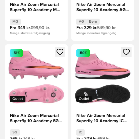
Nike Air Zoom Mercurial
Nike Air Zoom Mercurial
Superfly 10 Academy MG
Superfly 10 Academy AG
Max Voltage -
Scary Good -
Grøn/Neon/Orange
Pink/Sort/Orange Børn
MG
AG
Børn
Fra
349 kr.
699,90 kr.
Fra
329 kr.
549,90 kr.
Mange størrelser tilgængelig
Mange størrelser tilgængelig
Åbner en Modal til at logge ind eller tilmelde dig som medle
Åbner en Modal til at logge i
-51%
-56%
Outlet
Outlet
Nike Air Zoom Mercurial
Nike Air Zoom Mercurial
Superfly 10 Academy SG-
Superfly 10 Academy IC
PRO Anti-Clog Scary
Scary Good -
Good - Pink/Sort/Orange
Pink/Sort/Orange
SG
IC
369 kr.
749 kr.
Fra
309 kr.
699 kr.