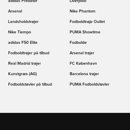
adidas Predator
Liverpool
Arsenal
Nike Phantom
Landsholdstrøjer
Fodboldtrøje Outlet
Nike Tiempo
PUMA Showtime
adidas F50 Elite
Fodbolde
Fodboldtrøjer på tilbud
Arsenal trøjer
Real Madrid trøjer
FC København
Kunstgræs (AG)
Barcelona trøjer
Fodboldstøvler på tilbud
PUMA Fodboldstøvler