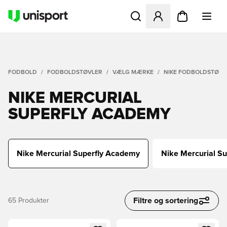
Åbner en Modal til at logge 
FODBOLD
FODBOLDSTØVLER
VÆLG MÆRKE
NIKE FODBOLDSTØVL
NIKE MERCURIAL
SUPERFLY ACADEMY
Nike Mercurial Superfly Academy
Nike Mercurial Sup
Filtre og sortering
65
Produkter