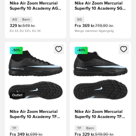
Nike Air Zoom Mercurial
Nike Air Zoom Mercurial
Superfly 10 Academy AG
Superfly 10 Academy SG-
Shadow - Sort/Blå Børn
PRO Anti-Clog Shadow -
Sort/Blå
AG
Børn
SG
329 kr.
549 kr.
Fra
369 kr.
749,90 kr.
EU 33, EU 33½, EU 34
Mange størrelser tilgængelig
Åbner en Modal til at logge ind eller tilmelde dig som medle
Åbner en Modal til at logge i
-50%
-40%
Outlet
Nike Air Zoom Mercurial
Nike Air Zoom Mercurial
Superfly 10 Academy TF
Superfly 10 Academy TF
Shadow - Sort/Blå
Shadow - Sort/Blå Børn
TF
TF
Børn
Fra
349 kr.
699 kr.
Fra
329 kr.
549,90 kr.