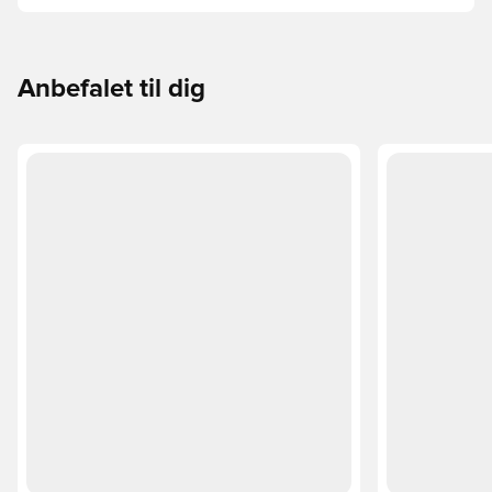
Phantom, Mercurial og Tiempo – og find den model, der
passer perfekt til dig og dit spil.
Anbefalet til dig