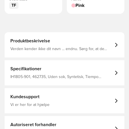
Pink
TF
Produktbeskrivelse
Verden kender ikke dit navn ... endnu. Sørg for, at de
aldrig glemmer det med Tiempo Maestro Academy. De er
lavet af utroligt blødt FlyTouch-læder, som hjælper med at
give dig kontrol over hver berøring.
Specifikationer
IH1805-901, 462735, Uden sok, Syntetisk, Tiempo
Maestro, Nike, Kvinder, Mænd, Fodboldstøvler, Kontrol,
Academy, Børn, God, Turf (TF), Nike Breakout, Pink
Kundesupport
Vi er her for at hjælpe
Autoriseret forhandler