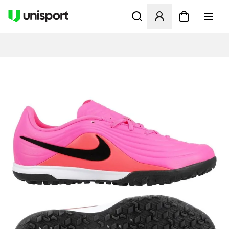
Åbner en Modal til at logge 