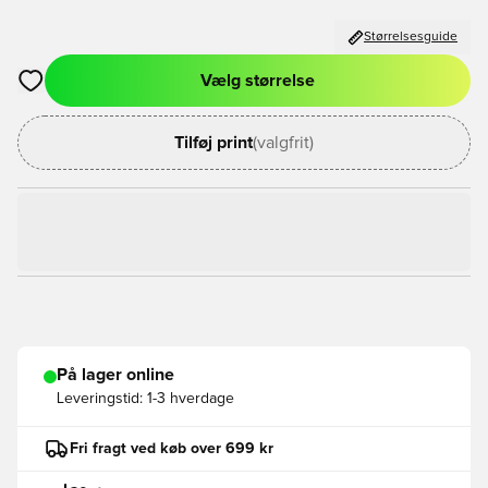
Størrelsesguide
Vælg størrelse
Åbner en Modal til at logge ind eller tilmelde dig som medlem
Tilføj print
(valgfrit)
På lager online
Leveringstid:
1-3 hverdage
Fri fragt ved køb over 699 kr