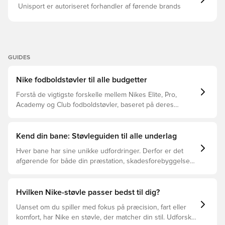
Unisport er autoriseret forhandler af førende brands
GUIDES
Nike fodboldstøvler til alle budgetter
Forstå de vigtigste forskelle mellem Nikes Elite, Pro,
Academy og Club fodboldstøvler, baseret på deres
funktioner, målgruppe og prisklasser.
Kend din bane: Støvleguiden til alle underlag
Hver bane har sine unikke udfordringer. Derfor er det
afgørende for både din præstation, skadesforebyggelse
og støvlernes levetid, at du vælger de rette støvler til
underlaget, du spiller på. Læs videre for at se, hvilke
støvler der er det bedste valg til de forskellige typer
Hvilken Nike-støvle passer bedst til dig?
underlag.
Uanset om du spiller med fokus på præcision, fart eller
komfort, har Nike en støvle, der matcher din stil. Udforsk