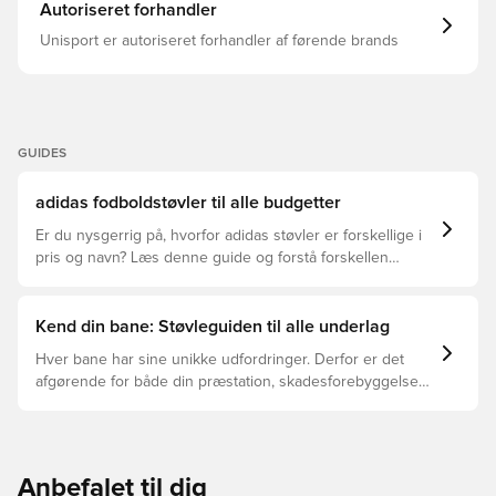
overflade Avanceret ydersål designet til optimal trækkraft
Autoriseret forhandler
FG knopper til naturlige græsbaner.
Unisport er autoriseret forhandler af førende brands
GUIDES
adidas fodboldstøvler til alle budgetter
Er du nysgerrig på, hvorfor adidas støvler er forskellige i
pris og navn? Læs denne guide og forstå forskellen
mellem Elite, Pro, League og Club.
Kend din bane: Støvleguiden til alle underlag
Hver bane har sine unikke udfordringer. Derfor er det
afgørende for både din præstation, skadesforebyggelse
og støvlernes levetid, at du vælger de rette støvler til
underlaget, du spiller på. Læs videre for at se, hvilke
støvler der er det bedste valg til de forskellige typer
underlag.
Anbefalet til dig