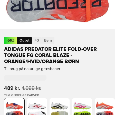
-
56
%
Outlet
FG
Børn
ADIDAS PREDATOR ELITE FOLD-OVER
TONGUE FG CORAL BLAZE -
ORANGE/HVID/ORANGE BØRN
Til brug på naturlige græsbaner
489 kr.
1.099 kr.
TILGÆNGELIGE FARVER