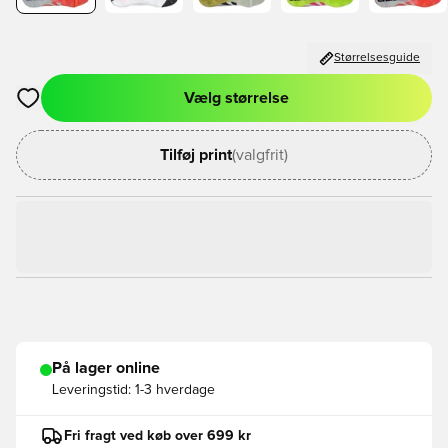
Størrelsesguide
Vælg størrelse
Åbner en Modal til at logge ind eller tilmelde dig som medlem
Tilføj print
(valgfrit)
På lager online
Leveringstid:
1-3 hverdage
Fri fragt ved køb over 699 kr