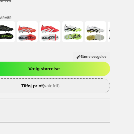
9 kr.
FARVER
Størrelsesguide
Vælg størrelse
l til at logge ind eller tilmelde dig som medlem
Tilføj print
(valgfrit)