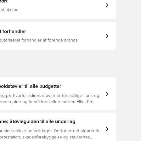
ort
år af mindst 20% genbrugsmateriale, hvilket er et
kridt mod en grønnere fremtid Det ikoniske Predator-
 at hjælpe
 foldede tunge, bruges til at skabe en glat, slående
ed 'B9 4RL' på remmen, postnummeret, hvor han
g først viste glimt af sit enorme talent Avanceret
optimal trækkraft FG knopper til naturlige
t forhandler
autoriseret forhandler af førende brands
oldstøvler til alle budgetter
ig på, hvorfor adidas støvler er forskellige i pris og
ne guide og forstå forskellen mellem Elite, Pro,
ub.
ne: Støvleguiden til alle underlag
r sine unikke udfordringer. Derfor er det afgørende
 præstation, skadesforebyggelse og støvlernes