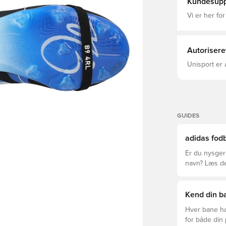
Kundesupp
støvlen Best
yderligere s
Vi er her for
element, den
overflade m
voksede op o
ydersål designet til 
Autorisere
græsstier. Bemærk: adidas oplyser, at ydersålens farve kan falme
ved brug.
Unisport er 
GUIDES
adidas fodb
Er du nysgerr
navn? Læs den
League og Cl
Kend din ba
Hver bane ha
for både din