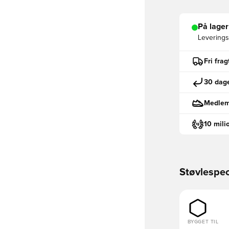
På lager
Leveringst
Fri fra
30 dage
Medlemm
10 mili
Støvlespec
BYGGET TIL