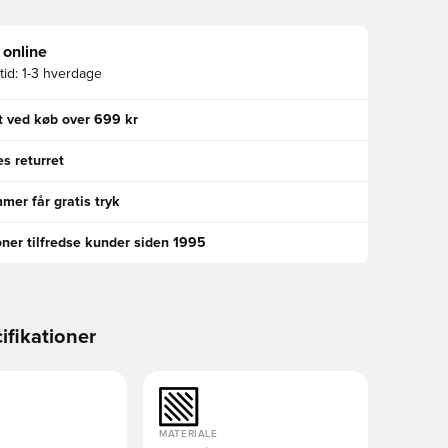
 online
id:
1-3 hverdage
gt ved køb over 699 kr
s returret
er får gratis tryk
oner tilfredse kunder siden 1995
ifikationer
MATERIALE