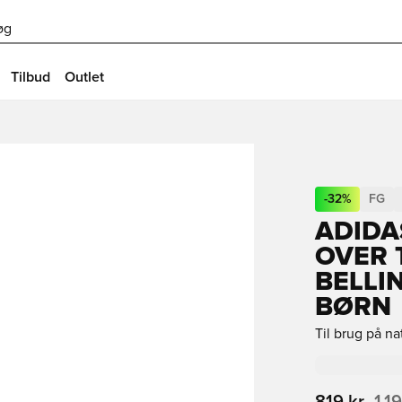
øg
Tilbud
Outlet
-
32
%
FG
ADIDA
OVER 
BELLI
BØRN
Til brug på n