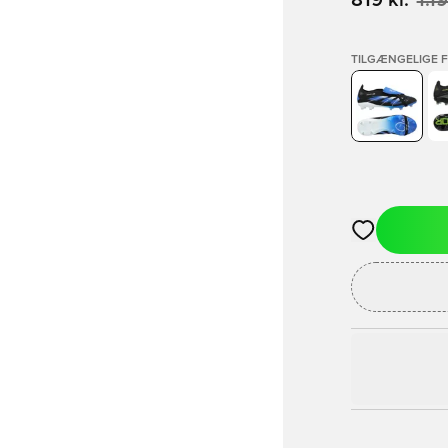
819 kr.
1.19
TILGÆNGELIGE 
Åbner en Moda