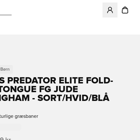
Åbner en Modal ti
Børn
S PREDATOR ELITE FOLD-
TONGUE FG JUDE
NGHAM - SORT/HVID/BLÅ
aturlige græsbaner