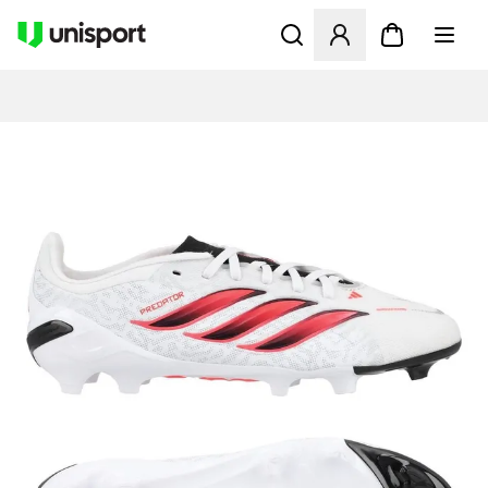
Åbner en Modal til at logge 