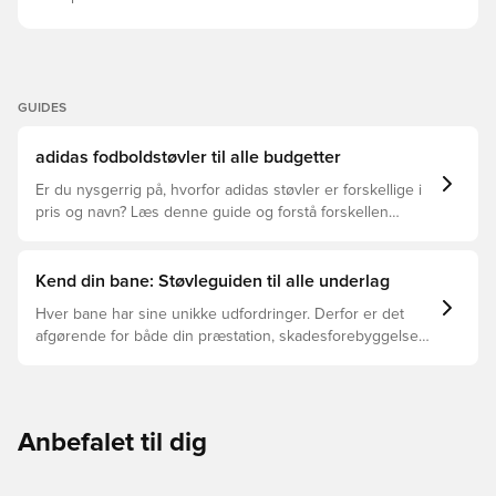
syntetisk materiale Syntetisk for Ydersål i syntetisk
materiale NANOSTRIKE PRO-teknologi STRIKEFRAME-
teknologi Vægt: 160 g POWERSPINE-teknologi
GUIDES
adidas fodboldstøvler til alle budgetter
Er du nysgerrig på, hvorfor adidas støvler er forskellige i
pris og navn? Læs denne guide og forstå forskellen
mellem Elite, Pro, League og Club.
Kend din bane: Støvleguiden til alle underlag
Hver bane har sine unikke udfordringer. Derfor er det
afgørende for både din præstation, skadesforebyggelse
og støvlernes levetid, at du vælger de rette støvler til
underlaget, du spiller på. Læs videre for at se, hvilke
støvler der er det bedste valg til de forskellige typer
underlag.
Anbefalet til dig