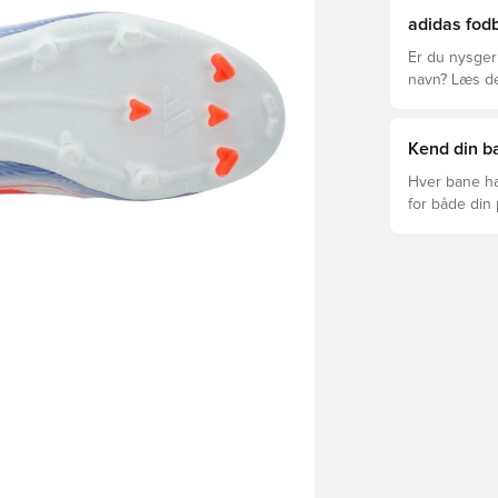
adidas fodb
Er du nysgerr
navn? Læs den
League og Cl
Kend din ba
Hver bane ha
for både din
levetid, at du
Læs videre fo
forskellige t