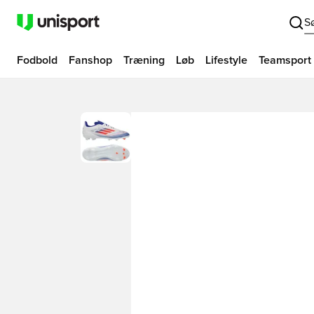
S
Fodbold
Fanshop
Træning
Løb
Lifestyle
Teamsport