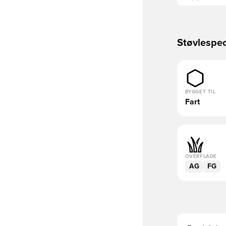
Støvlespec
BYGGET TIL
Fart
OVERFLADE
AG
FG