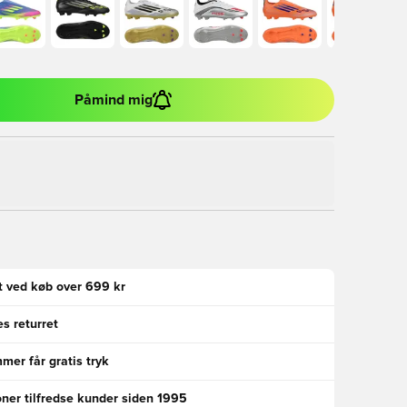
Påmind mig
gt ved køb over 699 kr
s returret
er får gratis tryk
oner tilfredse kunder siden 1995