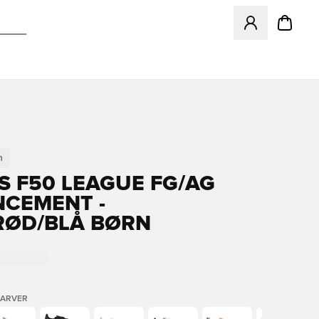
Åbner en Modal ti
n
S F50 LEAGUE FG/AG
CEMENT -
RØD/BLÅ BØRN
FARVER