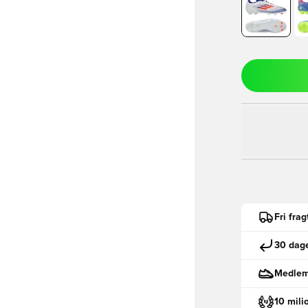
Fri fra
30 dage
Medlemm
10 mili