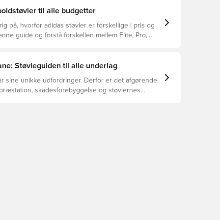
oldstøvler til alle budgetter
ig på, hvorfor adidas støvler er forskellige i pris og
ne guide og forstå forskellen mellem Elite, Pro,
ub.
ne: Støvleguiden til alle underlag
r sine unikke udfordringer. Derfor er det afgørende
 præstation, skadesforebyggelse og støvlernes
 vælger de rette støvler til underlaget, du spiller på.
r at se, hvilke støvler der er det bedste valg til de
yper underlag.