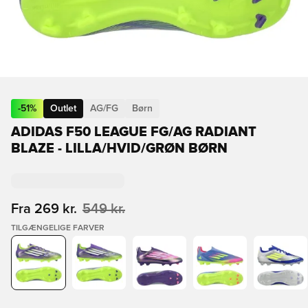
-
51
%
Outlet
AG/FG
Børn
ADIDAS F50 LEAGUE FG/AG RADIANT
BLAZE - LILLA/HVID/GRØN BØRN
Fra
269 kr.
549 kr.
TILGÆNGELIGE FARVER