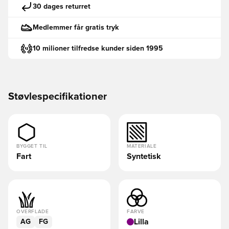
30 dages returret
Medlemmer får gratis tryk
10 milioner tilfredse kunder siden 1995
Støvlespecifikationer
BYGGET TIL
MATERIALE
Fart
Syntetisk
OVERFLADE
FARVE
Lilla
AG
FG