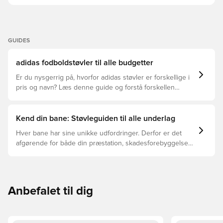
GUIDES
adidas fodboldstøvler til alle budgetter
Er du nysgerrig på, hvorfor adidas støvler er forskellige i
pris og navn? Læs denne guide og forstå forskellen
mellem Elite, Pro, League og Club.
Kend din bane: Støvleguiden til alle underlag
Hver bane har sine unikke udfordringer. Derfor er det
afgørende for både din præstation, skadesforebyggelse
og støvlernes levetid, at du vælger de rette støvler til
underlaget, du spiller på. Læs videre for at se, hvilke
støvler der er det bedste valg til de forskellige typer
underlag.
Anbefalet til dig