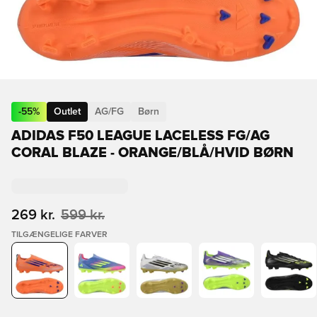
-
55
%
Outlet
AG/FG
Børn
ADIDAS F50 LEAGUE LACELESS FG/AG
CORAL BLAZE - ORANGE/BLÅ/HVID BØRN
269 kr.
599 kr.
TILGÆNGELIGE FARVER