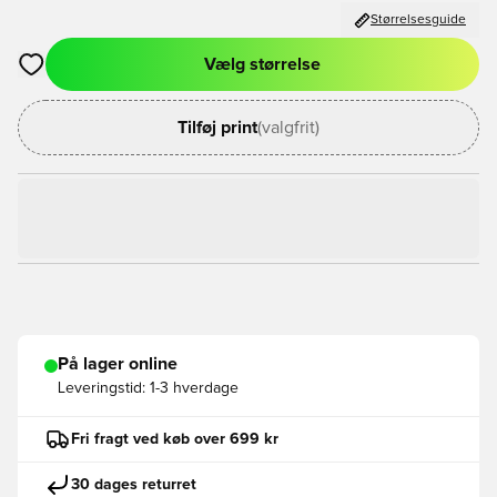
Størrelsesguide
Vælg størrelse
Åbner en Modal til at logge ind eller tilmelde dig som medlem
Tilføj print
(valgfrit)
På lager online
Leveringstid:
1-3 hverdage
Fri fragt ved køb over 699 kr
30 dages returret