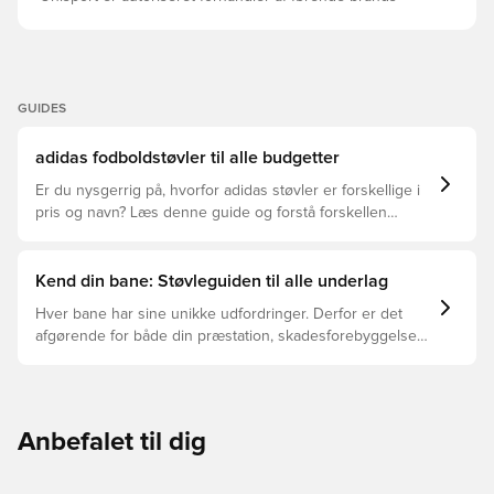
GUIDES
adidas fodboldstøvler til alle budgetter
Er du nysgerrig på, hvorfor adidas støvler er forskellige i
pris og navn? Læs denne guide og forstå forskellen
mellem Elite, Pro, League og Club.
Kend din bane: Støvleguiden til alle underlag
Hver bane har sine unikke udfordringer. Derfor er det
afgørende for både din præstation, skadesforebyggelse
og støvlernes levetid, at du vælger de rette støvler til
underlaget, du spiller på. Læs videre for at se, hvilke
støvler der er det bedste valg til de forskellige typer
underlag.
Anbefalet til dig