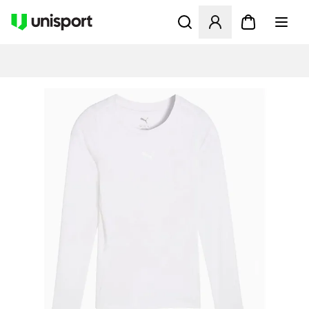
Åbner en Modal til at logge 