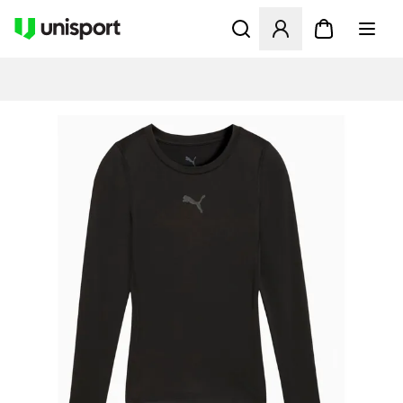
Åbner en Modal til at logge 