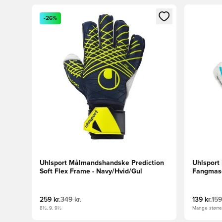
Åbner en Modal til at logge ind eller tilmelde dig so
Åbner en 
-26%
Uhlsport Målmandshandske Prediction
Uhlspor
Soft Flex Frame - Navy/Hvid/Gul
Fangmasc
Hvid/Turk
259 kr.
349 kr.
139 kr.
159
8½, 9, 9½
Mange størrel