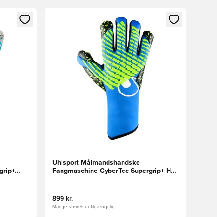
nd eller tilmelde dig som medlem
Åbner en Modal til at logge ind eller tilmelde di
Uhlsport Målmandshandske
grip+
Fangmaschine CyberTec Supergrip+ HN
ort
Planet Edition - Blå
899 kr.
Mange størrelser tilgængelig