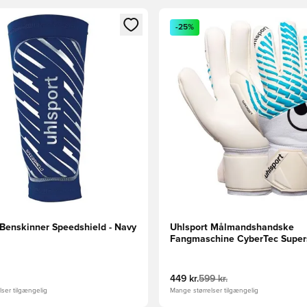
m medlem
Modal til at logge ind eller tilmelde dig som medlem
Åbner en Modal til at logge i
-25%
 Benskinner Speedshield - Navy
Uhlsport Målmandshandske
Fangmaschine CyberTec Supers
Hvid/Turkis/Sort
449 kr.
599 kr.
ser tilgængelig
Mange størrelser tilgængelig