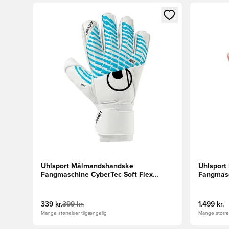
Åbner en Modal til at logge ind eller tilmelde dig so
Åbner en 
Uhlsport Målmandshandske
Uhlspor
Fangmaschine CyberTec Soft Flex
Fangmasc
Frame - Hvid/Turkis/Sort
Rød/Hvid
339 kr.
399 kr.
1.499 kr.
Mange størrelser tilgængelig
Mange størrel