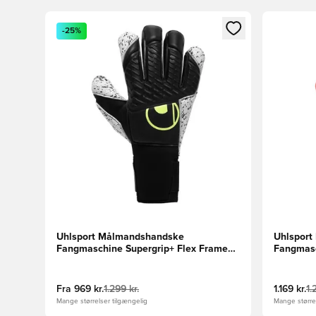
Åbner en Modal til at logge ind eller tilmelde dig so
Åbner en 
-25%
Uhlsport Målmandshandske
Uhlspor
Fangmaschine Supergrip+ Flex Frame
Fangmasc
Carbon - Sort/Gul
Rød/Hvid
Fra
969 kr.
1.299 kr.
1.169 kr.
1.
Mange størrelser tilgængelig
Mange størrel