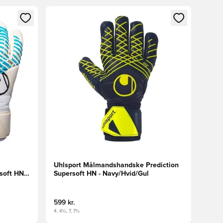
nd eller tilmelde dig som medlem
Åbner en Modal til at logge ind eller tilmelde di
Uhlsport Målmandshandske Prediction
oft HN -
Supersoft HN - Navy/Hvid/Gul
599 kr.
4, 4½, 7, 7½