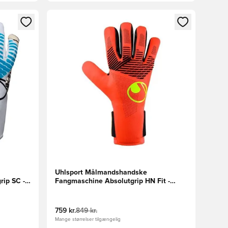
nd eller tilmelde dig som medlem
Åbner en Modal til at logge ind eller tilmelde di
Uhlsport Målmandshandske
rip SC -
Fangmaschine Absolutgrip HN Fit -
Rød/Hvid/Gul
759 kr.
849 kr.
Mange størrelser tilgængelig