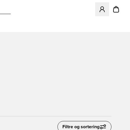
Åbner en Modal ti
Filtre og sortering