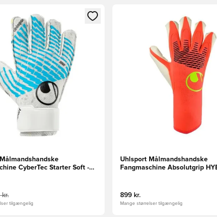
m medlem
Modal til at logge ind eller tilmelde dig som medlem
Åbner en Modal til at logge i
t Målmandshandske
Uhlsport Målmandshandske
hine CyberTec Starter Soft -
Fangmaschine Absolutgrip HY
is/Sort
Rød/Hvid/Gul
 kr.
899 kr.
ser tilgængelig
Mange størrelser tilgængelig