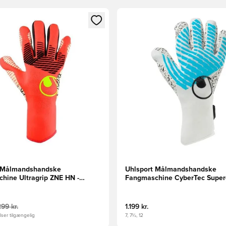
m medlem
Modal til at logge ind eller tilmelde dig som medlem
Åbner en Modal til at logge i
t Målmandshandske
Uhlsport Målmandshandske
hine Ultragrip ZNE HN -
Fangmaschine CyberTec Super
/Gul
Finger Surround - Hvid/Turkis/S
299 kr.
1.199 kr.
ser tilgængelig
7, 7½, 12