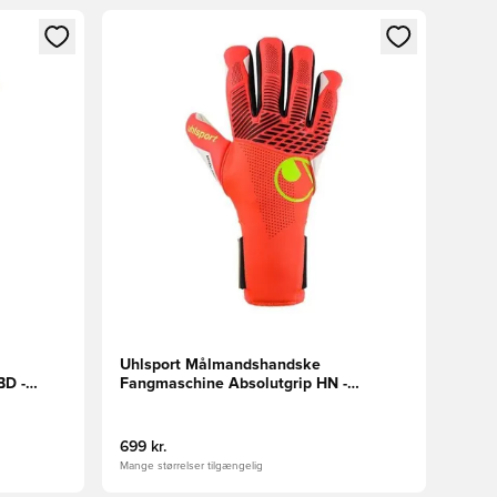
nd eller tilmelde dig som medlem
Åbner en Modal til at logge ind eller tilmelde di
Uhlsport Målmandshandske
BD -
Fangmaschine Absolutgrip HN -
Rød/Hvid/Gul
699 kr.
Mange størrelser tilgængelig