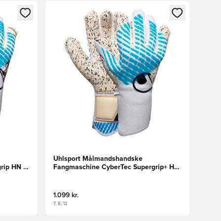
nd eller tilmelde dig som medlem
Åbner en Modal til at logge ind eller tilmelde di
Uhlsport Målmandshandske
rip HN -
Fangmaschine CyberTec Supergrip+ HN
- Hvid/Turkis/Sort
1.099 kr.
7, 8, 12