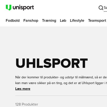
S
Fodbold
Fanshop
Træning
Løb
Lifestyle
Teamsport
UHLSPORT
Når der kommer til produkter- og udstyr til målmænd, så er d
kan man være sikker på en ting, og det er at Uhlsport ligger
Mange professionelle målmænd vælger også Uhlsport fremfor
Læs mere
nævne er Subasic fra Monaco og Lloris fra Tottenham. Netop Llo
handsker. Så er Lloris din yndlingspiller, så kan du få lige n
128
Produkter
Unisport!