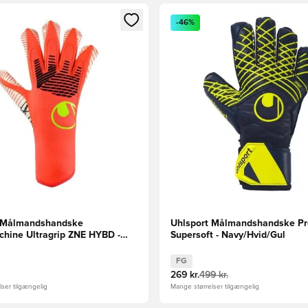
m medlem
Modal til at logge ind eller tilmelde dig som medlem
Åbner en Modal til at logge i
-46%
t Målmandshandske
Uhlsport Målmandshandske Pr
hine Ultragrip ZNE HYBD -
Supersoft - Navy/Hvid/Gul
/Gul
FG
269 kr.
499 kr.
ser tilgængelig
Mange størrelser tilgængelig