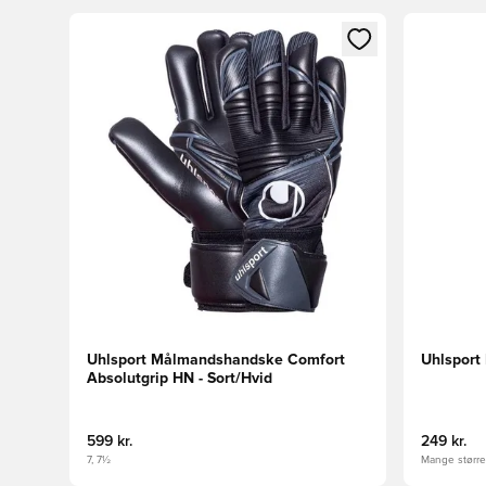
Åbner en Modal til at logge ind eller tilmelde dig so
Åbner en 
Uhlsport Målmandshandske Comfort
Uhlsport
Absolutgrip HN - Sort/Hvid
599 kr.
249 kr.
7, 7½
Mange størrel