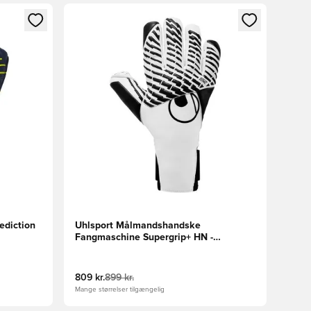
nd eller tilmelde dig som medlem
Åbner en Modal til at logge ind eller tilmelde di
ediction
Uhlsport Målmandshandske
Fangmaschine Supergrip+ HN -
Hvid/Sort
809 kr.
899 kr.
Mange størrelser tilgængelig