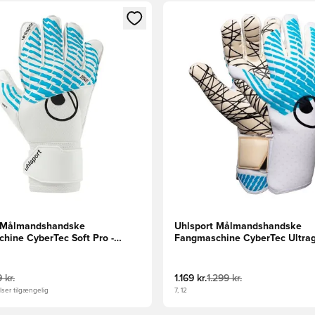
m medlem
Modal til at logge ind eller tilmelde dig som medlem
Åbner en Modal til at logge i
t Målmandshandske
Uhlsport Målmandshandske
hine CyberTec Soft Pro -
Fangmaschine CyberTec Ultrag
is/Sort
Hvid/Turkis/Sort
 kr.
1.169 kr.
1.299 kr.
ser tilgængelig
7, 12