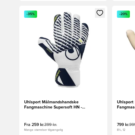
Åbner en Modal til at logge ind eller tilmelde dig so
Åbner en 
-35%
-20%
Uhlsport Målmandshandske
Uhlspor
Fangmaschine Supersoft HN -
Fangmasc
Hvid/Navy/Gul
Hvid/Turk
Fra
259 kr.
399 kr.
799 kr.
999
Mange størrelser tilgængelig
8½, 12