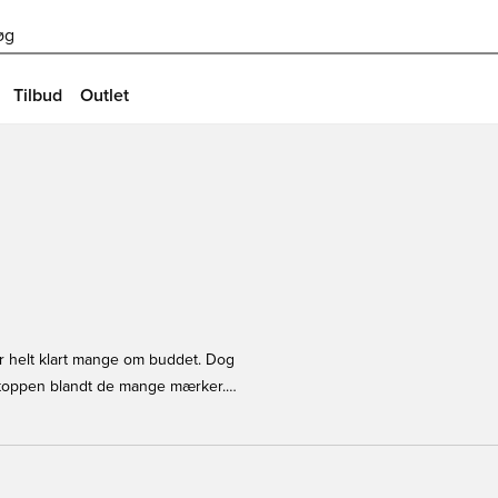
øg
Tilbud
Outlet
er helt klart mange om buddet. Dog
 i toppen blandt de mange mærker.
 andre og dem der er værd at
ris har sin helt egen kollektion af
etop hans Uhlsport handsker her på