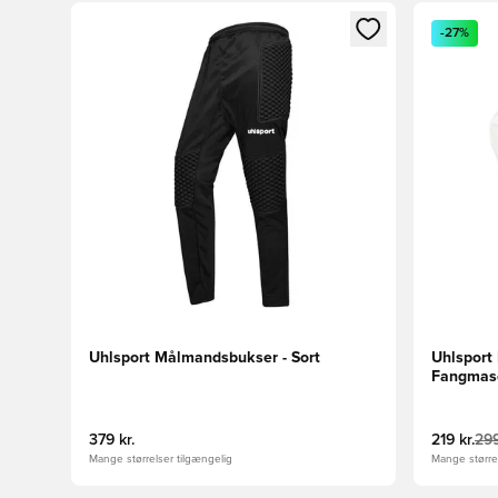
Åbner en Modal til at logge ind eller tilmelde dig so
Åbner en 
-27%
Uhlsport Målmandsbukser - Sort
Uhlspor
Fangmasc
Hvid/Turk
379 kr.
219 kr.
299
Mange størrelser tilgængelig
Mange størrel