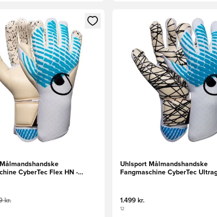
m medlem
Modal til at logge ind eller tilmelde dig som medlem
Åbner en Modal til at logge i
t Målmandshandske
Uhlsport Målmandshandske
hine CyberTec Flex HN -
Fangmaschine CyberTec Ultrag
is/Sort
Hvid/Turkis/Sort
 kr.
1.499 kr.
12