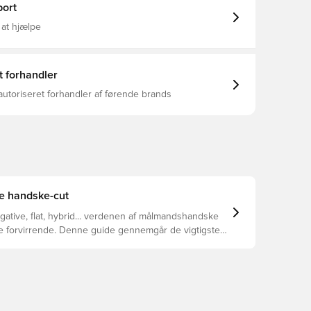
ort
 at hjælpe
t forhandler
autoriseret forhandler af førende brands
te handske-cut
egative, flat, hybrid... verdenen af målmandshandske
ke forvirrende. Denne guide gennemgår de vigtigste
 at hjælpe med at vælge den rette cut til enhver hånd.