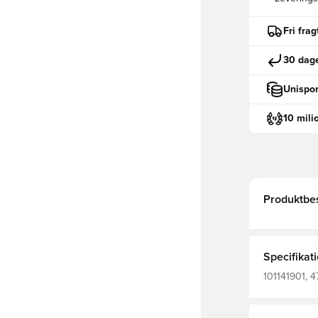
Fri fra
30 dage
Unispor
10 mili
Produktbes
Specifikat
101141901, 4
Målmandshan