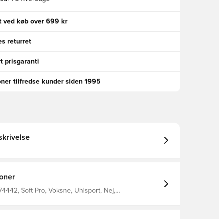
gt ved køb over 699 kr
s returret
t prisgaranti
oner tilfredse kunder siden 1995
krivelse
ioner
74442, Soft Pro, Voksne, Uhlsport, Nej,
dsker, Mænd, Rød, Basic, Half Negative Cut