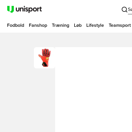
S
Fodbold
Fanshop
Træning
Løb
Lifestyle
Teamsport