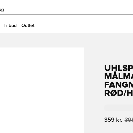
øg
Tilbud
Outlet
UHLS
MÅLM
FANGM
RØD/H
359 kr.
399