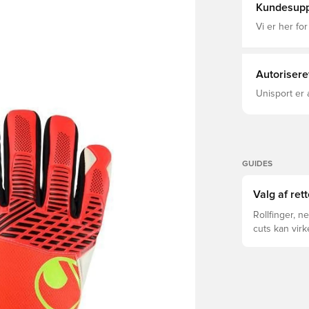
Kundesupp
Vi er her for
Autorisere
Unisport er 
GUIDES
Valg af ret
Rollfinger, n
cuts kan vir
forskelle for