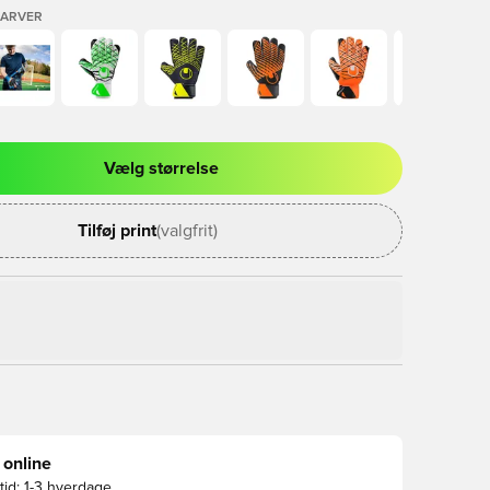
FARVER
Vælg størrelse
l til at logge ind eller tilmelde dig som medlem
Tilføj print
(valgfrit)
 online
id:
1-3 hverdage