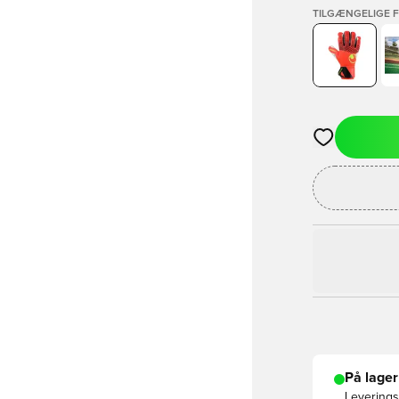
TILGÆNGELIGE 
Åbner en Moda
På lager
Leveringst