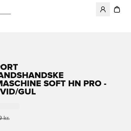
Åbner en Modal ti
PORT
ANDSHANDSKE
ASCHINE SOFT HN PRO -
VID/GUL
 kr.