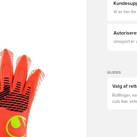
Kundesupp
Vi er her for
Autorisere
Unisport er 
GUIDES
Valg af ret
Rollfinger, n
cuts kan vir
forskelle for