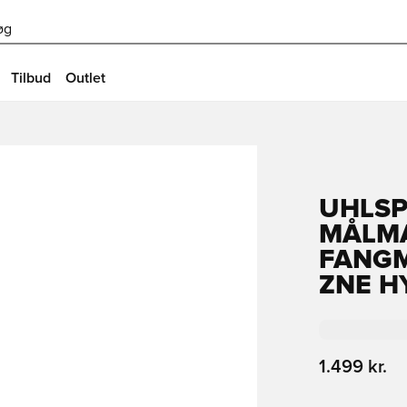
øg
Tilbud
Outlet
UHLS
MÅLM
FANGM
ZNE H
1.499 kr.