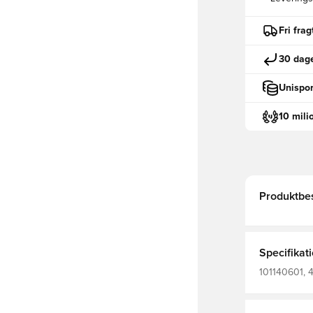
Fri fra
30 dage
Unispor
10 mili
Produktbes
Specifikat
101140601, 
Ultragrip, M