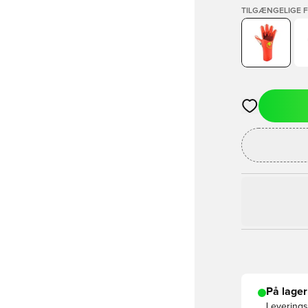
TILGÆNGELIGE 
Åbner en Moda
På lager
Leveringst