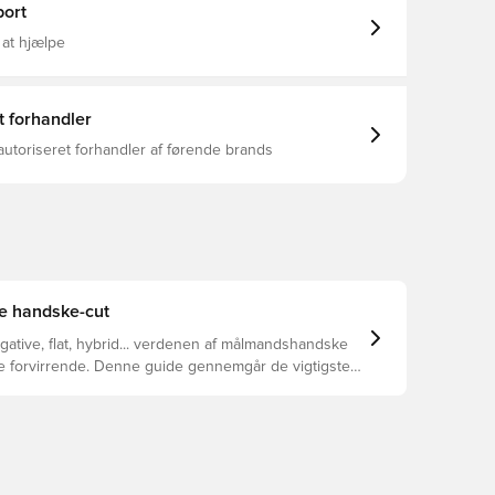
ort
 at hjælpe
t forhandler
autoriseret forhandler af førende brands
te handske-cut
egative, flat, hybrid... verdenen af målmandshandske
ke forvirrende. Denne guide gennemgår de vigtigste
 at hjælpe med at vælge den rette cut til enhver hånd.