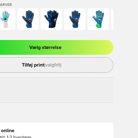
FARVER
Vælg størrelse
l til at logge ind eller tilmelde dig som medlem
Tilføj print
(valgfrit)
 online
id:
1-3 hverdage