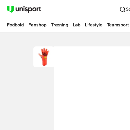
S
Fodbold
Fanshop
Træning
Løb
Lifestyle
Teamsport