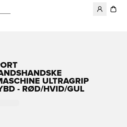
Åbner en Modal ti
PORT
ANDSHANDSKE
ASCHINE ULTRAGRIP
YBD - RØD/HVID/GUL