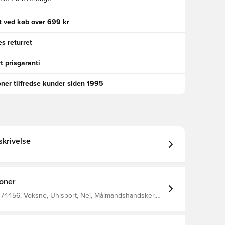
gt ved køb over 699 kr
s returret
t prisgaranti
oner tilfredse kunder siden 1995
krivelse
ioner
474456, Voksne, Uhlsport, Nej, Målmandshandsker,
ænd, Bedst, Rød, Hybrid Cut