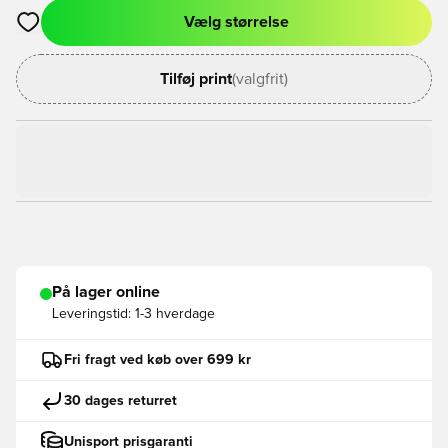
Vælg størrelse
Åbner en Modal til at logge ind eller tilmelde dig som medlem
Tilføj print
(valgfrit)
På lager online
Leveringstid:
1-3 hverdage
Fri fragt ved køb over 699 kr
30 dages returret
Unisport prisgaranti