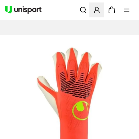
Åbner en Modal til at logge 