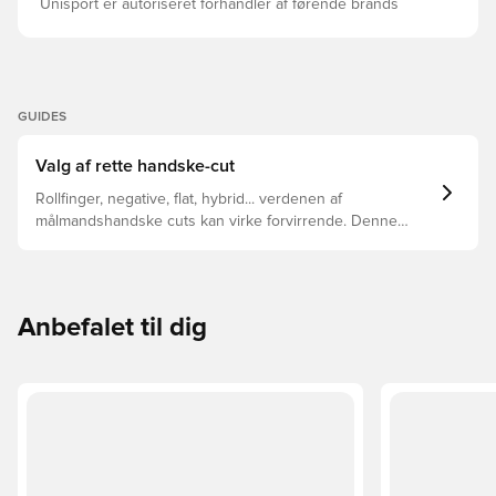
Unisport er autoriseret forhandler af førende brands
GUIDES
Valg af rette handske-cut
Rollfinger, negative, flat, hybrid... verdenen af
målmandshandske cuts kan virke forvirrende. Denne
guide gennemgår de vigtigste forskelle for at hjælpe med
at vælge den rette cut til enhver hånd.
Anbefalet til dig