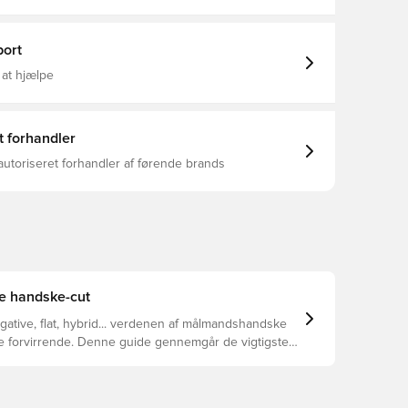
 Nej, Soft Pro, Basic, Mænd, Hvid
ort
 at hjælpe
t forhandler
autoriseret forhandler af førende brands
te handske-cut
egative, flat, hybrid... verdenen af målmandshandske
ke forvirrende. Denne guide gennemgår de vigtigste
 at hjælpe med at vælge den rette cut til enhver hånd.