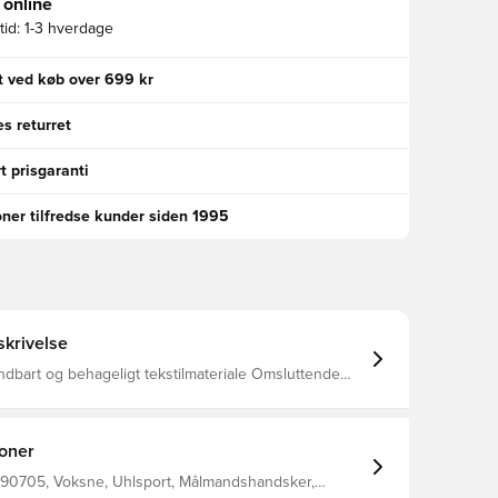
 online
id:
1-3 hverdage
gt ved køb over 699 kr
s returret
t prisgaranti
oner tilfredse kunder siden 1995
krivelse
ndbart og behageligt tekstilmateriale Omsluttende
fuld bandage for god håndledsfiksering Præget
 giver fleksibilitet og perfekt stansning Regular
ioner
390705, Voksne, Uhlsport, Målmandshandsker,