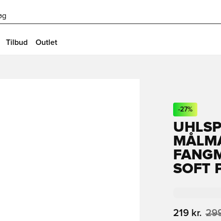
øg
Tilbud
Outlet
-
27
%
UHLS
MÅLM
FANGM
SOFT 
219 kr.
299