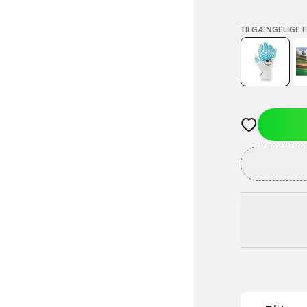
TILGÆNGELIGE 
Åbner en Moda