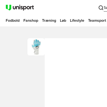
S
Fodbold
Fanshop
Træning
Løb
Lifestyle
Teamsport