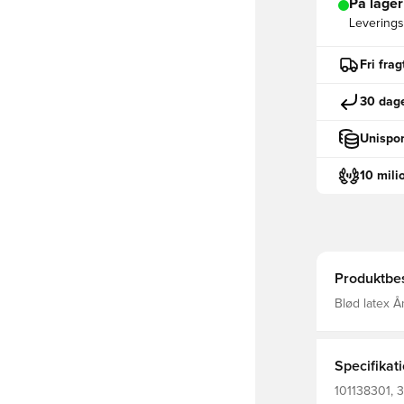
På lager
Leveringst
Fri fra
30 dage
Unispor
10 mili
Produktbes
Blød latex Å
EVA-rem og 
Rebound Zone
Cut
Specifikat
101138301, 