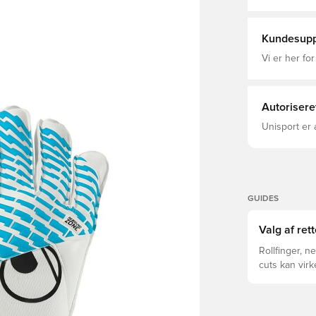
Regular Cut,
Kundesupp
Vi er her for
Autorisere
Unisport er 
GUIDES
Valg af ret
Rollfinger, n
cuts kan vir
forskelle for