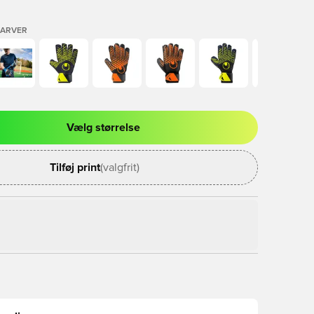
FARVER
Vælg størrelse
l til at logge ind eller tilmelde dig som medlem
Tilføj print
(valgfrit)