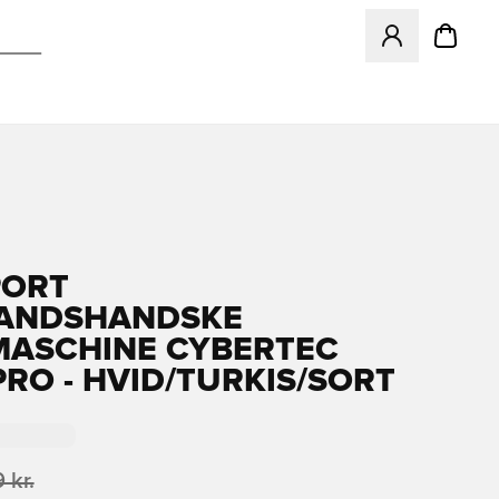
Åbner en Modal ti
PORT
ANDSHANDSKE
ASCHINE CYBERTEC
PRO - HVID/TURKIS/SORT
 kr.