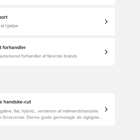
dsker, Basic, Regular Cut, Mænd
ort
 at hjælpe
t forhandler
autoriseret forhandler af førende brands
te handske-cut
egative, flat, hybrid... verdenen af målmandshandske
ke forvirrende. Denne guide gennemgår de vigtigste
 at hjælpe med at vælge den rette cut til enhver hånd.