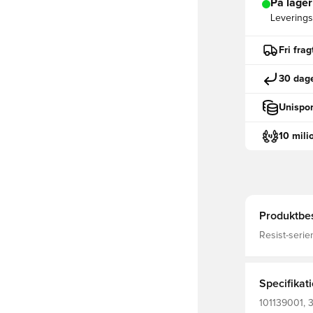
På lager
Leveringst
Fri fra
30 dage
Unispor
10 mili
Produktbes
Resist-serie
Eksklusiv sl
tekstilmater
bandage for
Specifikat
101139001, 3