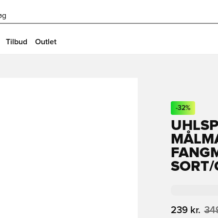
øg
Tilbud
Outlet
-
32
%
UHLS
MÅLM
FANGM
SORT
239 kr.
349