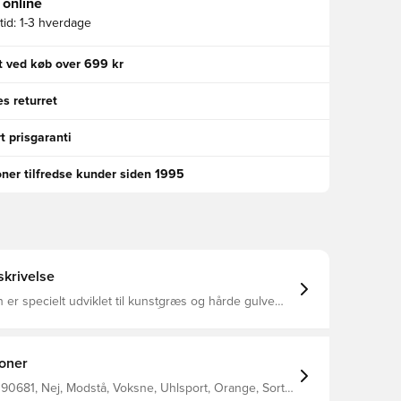
 online
id:
1-3 hverdage
gt ved køb over 699 kr
s returret
t prisgaranti
oner tilfredse kunder siden 1995
krivelse
n er specielt udviklet til kunstgræs og hårde gulve
idbestandig Soft Resist latex Åndbart og behageligt
iale 3D-præget rebound-zone Allround rem og fuld
 god håndledsfiksering Regular Cut
ioner
90681, Nej, Modstå, Voksne, Uhlsport, Orange, Sort,