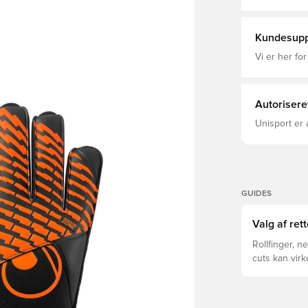
Målmandshan
Kundesupp
Vi er her for
Autorisere
Unisport er 
GUIDES
Valg af ret
Rollfinger, n
cuts kan vir
forskelle for