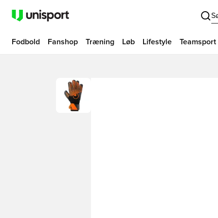
S
Fodbold
Fanshop
Træning
Løb
Lifestyle
Teamsport