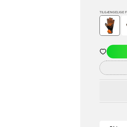
TILGÆNGELIGE 
Åbner en Moda