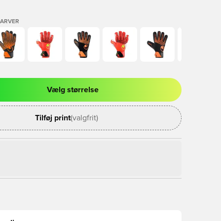
FARVER
Vælg størrelse
l til at logge ind eller tilmelde dig som medlem
Tilføj print
(valgfrit)