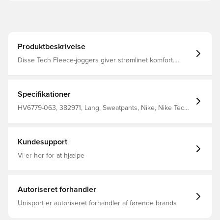
Produktbeskrivelse
Disse Tech Fleece-joggers giver strømlinet komfort.
Denne førsteklasses og lette fleece er glat både
indvendigt og udvendigt og giver masser af varme uden
at fylde.
Specifikationer
HV6779-063, 382971, Lang, Sweatpants, Nike, Nike Tech
Fleece, Voksne, This Product Is Made With At Least 50%
Sustainable Materials, Using A Blend Of Both
Recycled Polyester And Organic Cotton Fibers. The
Blend Is At Least 10% Recycled Fibers Or At Least 10%
Kundesupport
Organic Cotton Fibers., Kvinder, Grå
Vi er her for at hjælpe
Autoriseret forhandler
Unisport er autoriseret forhandler af førende brands