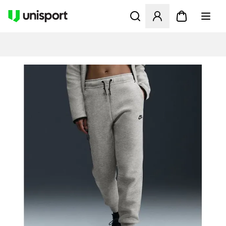
Åbner en Modal til at logge 