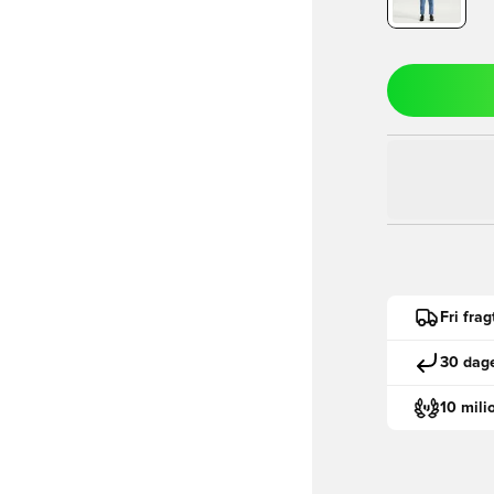
Fri fra
30 dage
10 mili