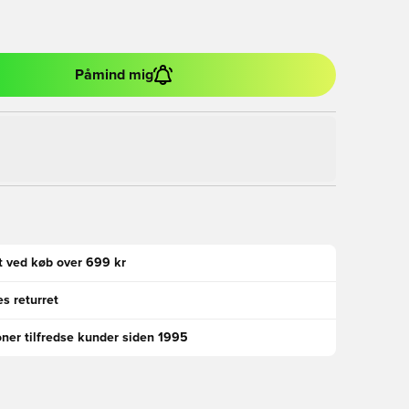
Påmind mig
gt ved køb over 699 kr
s returret
oner tilfredse kunder siden 1995