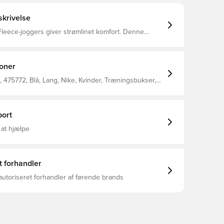
krivelse
leece-joggers giver strømlinet komfort. Denne
s og lette fleece er glat både indvendigt og
 giver masser af varme uden at fylde.
ioner
475772, Blå, Lang, Nike, Kvinder, Træningsbukser,
ort
 at hjælpe
t forhandler
autoriseret forhandler af førende brands