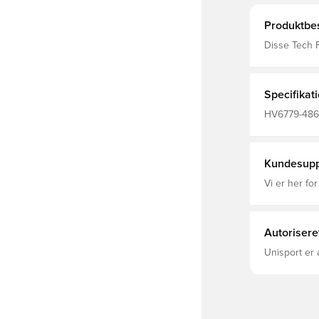
Produktbes
Disse Tech F
førsteklasse
udvendigt og
Specifikat
HV6779-486, 
Voksne
Kundesupp
Vi er her for
Autorisere
Unisport er 